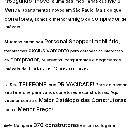
Segundo Imóvel
Mais
🏆
é uma das imobiliárias que
Vende
apartamentos novos em São Paulo. Mais do que
corretores
amigo
comprador
, somos o melhor
do
de
imóveis.
Personal Shopper Imobiliário,
Atuamos como seu
exclusivamente
trabalhamos
para defender os interesses
comprador
uscamos, comparamos e negociamos
do
,
b
Todas as Construtoras
imóveis de
.
TELEFONE
PRIVACIDADE!
📱 Seu
, sua
Pare de passar
seu telefone para vários corretores e construtoras. Aqui
Maior Catálogo das Construtoras
você encontra o
Menor Preço
com o
!
370 construtoras
🏡🔑 Compare
em um só lugar e