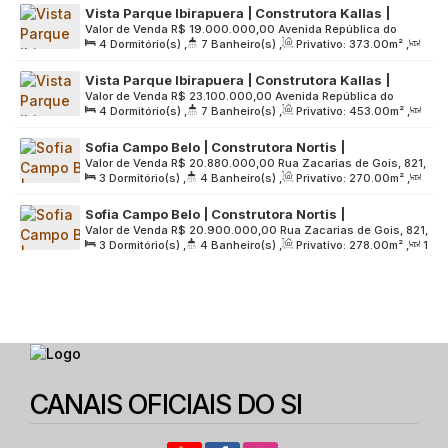
Vista Parque Ibirapuera | Construtora Kallas |
Terreno:
5065
.00
m²
Valor de Venda
R$
19.000.000,00
Avenida República do
Construção | 373 Metros | 04 Suítes | Hall Privativo
4
Dormitório(s)
,
7
Banheiro(s)
,
Privativo:
373
.00
m²
,
Líbano, 2112, Zona Sul, 04502-100, Ibirapuera, São Paulo,
| Ateliê | 05 Vagas
2
Sala(s)
,
4
Suíte(s)
,
5
Vaga(s)
,
Útil:
373
.00
m²
,
São Paulo, Brasil
Vista Parque Ibirapuera | Construtora Kallas |
Terreno:
2530
.00
m²
Valor de Venda
R$
23.100.000,00
Avenida República do
Construção | 453 Metros | 04 Suítes | Hall Privativo
4
Dormitório(s)
,
7
Banheiro(s)
,
Privativo:
453
.00
m²
,
Líbano, 2112, Zona Sul, 04502-100, Ibirapuera, São Paulo,
| Ateliê | 05 Vagas
2
Sala(s)
,
4
Suíte(s)
,
5
Vaga(s)
,
Útil:
453
.00
m²
,
São Paulo, Brasil
Sofia Campo Belo | Construtora Nortis |
Terreno:
2530
.00
m²
Valor de Venda
R$
20.880.000,00
Rua Zacarias de Gois, 821,
Lançamento | 270 metros | 03 suítes | hall
3
Dormitório(s)
,
4
Banheiro(s)
,
Privativo:
270
.00
m²
,
Zona Sul, 04610-001, Parque Colonial, São Paulo, São Paulo,
privativo | 03 vagas
1
Sala(s)
,
3
Suíte(s)
,
3
Vaga(s)
,
Útil:
270
.00
m²
,
Brasil
Sofia Campo Belo | Construtora Nortis |
Terreno:
3085
.00
m²
Valor de Venda
R$
20.900.000,00
Rua Zacarias de Gois, 821,
Lançamento | 278 metros | 03 suítes | hall
3
Dormitório(s)
,
4
Banheiro(s)
,
Privativo:
278
.00
m²
,
1
Zona Sul, 04610-001, Parque Colonial, São Paulo, São Paulo,
privativo | 03 vagas
Sala(s)
,
3
Suíte(s)
,
3
Vaga(s)
,
Útil:
278
.00
m²
,
Brasil
Terreno:
3085
.00
m²
CANAIS OFICIAIS DO SI