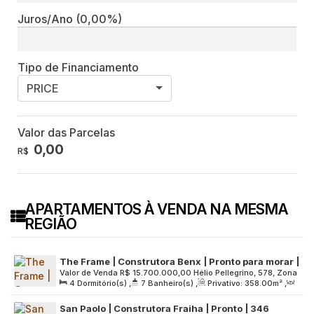
Juros/Ano
(0,00%)
Tipo de Financiamento
PRICE
Valor das Parcelas
0,00
R$
APARTAMENTOS À VENDA NA MESMA
REGIÃO
The Frame | Construtora Benx | Pronto para morar |
Valor de Venda
R$
15.700.000,00
Hélio Pellegrino, 578, Zona
358 metros | 04 suítes | 04 vagas
4
Dormitório(s)
,
7
Banheiro(s)
,
Privativo:
358
.00
m²
,
Sul, 04513-100, Vila Nova Conceição, São Paulo, São Paulo,
2
Sala(s)
,
4
Suíte(s)
,
4
Vaga(s)
,
Útil:
358
.00
m²
,
Brasil
San Paolo | Construtora Fraiha | Pronto | 346
Terreno:
1558
.00
m²