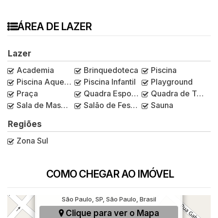
ÁREA DE LAZER
Lazer
Academia
Brinquedoteca
Piscina
Piscina Aquecida
Piscina Infantil
Playground
Praça
Quadra Esportiva
Quadra de Tênis
Sala de Massagem
Salão de Festas
Sauna
Regiões
Zona Sul
COMO CHEGAR AO IMÓVEL
Rua Zacarias de Gois, 821, Parque Colonial,
São Paulo, SP, São Paulo, Brasil
Clique para ver o
Mapa