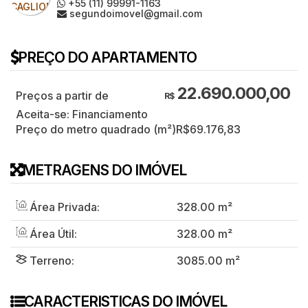
+55 (11) 99991-1163
segundoimovel@gmail.com
PREÇO DO APARTAMENTO
22.690.000,00
R$
Aceita-se: Financiamento
Preço do metro quadrado (m²)
R$
69.176,83
METRAGENS DO IMÓVEL
Área Privada:
328
.00
m²
Área Útil:
328
.00
m²
Terreno:
3085
.00
m²
CARACTERISTICAS DO IMÓVEL