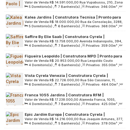
Valor de Venda
R$
14.591.000,00
Rua Vupabussu, 210, Zona
metros | 05 dormitórios | 04 suítes | 04 vagas
5
Dormitório(s)
,
7
Banheiro(s)
,
Privativo:
346
.00
m²
,
Oeste, 05429-040, Pinheiros, São Paulo, São Paulo, Brasil
2
Sala(s)
,
4
Suíte(s)
,
4
Vaga(s)
,
Útil:
346
.00
m²
,
Kalea Jardins | Construtora Tecnisa | Pronto para
Terreno:
3121
.00
m²
Valor de Venda
R$
18.000.000,00
Rua da Consolação, 3288,
morar | 368 metros | 04 suítes | hall privativo | 04
5
Dormitório(s)
,
6
Banheiro(s)
,
Privativo:
368
.00
m²
,
Zona Oeste, 01416-000, Cerqueira César, São Paulo, São
vagas
2
Sala(s)
,
4
Suíte(s)
,
4
Vaga(s)
,
Útil:
368
.00
m²
,
Paulo, Brasil
Saffire By Elie Saab | Construtora Cyrela |
Terreno:
3289
.00
m²
Valor de Venda
R$
13.758.000,00
Avenida Indianópolis, 394,
Construção | 359 metros | 04 suítes | varanda
4
Dormitório(s)
,
7
Banheiro(s)
,
Privativo:
359
.00
m²
,
Zona Sul, 04062-000, Indianópolis, São Paulo, São Paulo,
gourmet | 04 vagas
2
Sala(s)
,
4
Suíte(s)
,
4
Vaga(s)
,
Útil:
359
.00
m²
,
Brasil
Figueira Leopoldo | Construtora MPD | Pronto para
Terreno:
7600
.00
m²
Valor de Venda
R$
20.953.000,00
Rua Leopoldo Couto
morar | 355 metros | 04 suítes | hall privativo | 04
4
Dormitório(s)
,
6
Banheiro(s)
,
Privativo:
355
.00
m²
,
Magalhães Júnior, 1142, Zona Sul, 04542-000, Itaim Bibi,
vagas
2
Sala(s)
,
4
Suíte(s)
,
4
Vaga(s)
,
Útil:
355
.00
m²
,
São Paulo, São Paulo, Brasil
Vista Cyrela Venezia | Construtora Cyrela |
Terreno:
1793
.00
m²
Valor de Venda
R$
22.726.000,00
Rua São Cassiano, 11,
Construção | 464 metros | 04 suítes | 04 vagas
6
Dormitório(s)
,
7
Banheiro(s)
,
Privativo:
464
.00
m²
,
Zona Oeste, 05602-050, Jardim Everest, São Paulo, São
2
Sala(s)
,
4
Suíte(s)
,
4
Vaga(s)
,
Útil:
464
.00
m²
,
Paulo, Brasil
Franca 1055 Jardins | Construtora RFM |
Terreno:
7047
.00
m²
Valor de Venda
R$
17.238.000,00
Alameda Franca, 1055,
Construção | 425 metros | 04 suítes | home office |
4
Dormitório(s)
,
7
Banheiro(s)
,
Privativo:
425
.00
m²
,
Zona Oeste, 01422-003, Jardim Paulista, São Paulo, São
04 vagas
2
Sala(s)
,
4
Suíte(s)
,
4
Vaga(s)
,
Útil:
425
.00
m²
,
Paulo, Brasil
Epic Jardim Europa | Construtora Cyrela |
Terreno:
3526
.00
m²
Valor de Venda
R$
14.216.000,00
Rua Joaquim Antunes, 377,
Construção | 379 metros | 04 suítes | hall privativo
4
Dormitório(s)
,
5
Banheiro(s)
,
Privativo:
379
.00
m²
,
Zona Oeste, 05415-011, Pinheiros, São Paulo, São Paulo,
| 04 vagas
2
Sala(s)
,
4
Suíte(s)
,
4
Vaga(s)
,
Útil:
379
.00
m²
,
Brasil