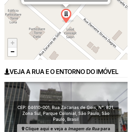
+
−
VEJA A RUA E O ENTORNO DO IMÓVEL
CEP: 04610-001
,
Rua Zacarias de Gois
,
N°:
821
,
Zona Sul
,
Parque Colonial
,
São Paulo
,
São
Paulo
,
Brasil
Clique aqui e veja a
Imagem da Rua
para