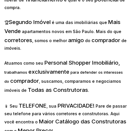
compra.
Segundo Imóvel
Mais
🏆
é uma das imobiliárias que
Vende
apartamentos novos em São Paulo. Mais do que
corretores
amigo
comprador
, somos o melhor
do
de
imóveis.
Personal Shopper Imobiliário,
Atuamos como seu
exclusivamente
trabalhamos
para defender os interesses
comprador
uscamos, comparamos e negociamos
do
,
b
Todas as Construtoras
imóveis de
.
TELEFONE
PRIVACIDADE!
📱 Seu
, sua
Pare de passar
seu telefone para vários corretores e construtoras. Aqui
Maior Catálogo das Construtoras
você encontra o
Menor Preço
com o
!