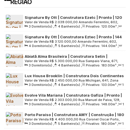
REGIÃO
Signature By Ott | Construtora Ezetc | Pronto | 120
Valor de Venda
R$
2.039.000,00
Armando Ferrentini, 602,
metros | 03 suítes | lavabo | varanda gourmet | 02
3
Dormitório(s)
,
4
Banheiro(s)
,
Privativo:
120
.00
m²
,
Zona Sul, 04103-030, Paraíso, São Paulo, São Paulo, Brasil
vagas
2
Sala(s)
,
3
Suíte(s)
,
2
Vaga(s)
,
Útil:
120
.00
m²
,
Signature By Ott | Construtora Eztec | Pronto | 144
Terreno:
3266
.00
m²
Valor de Venda
R$
3.120.000,00
Armando Ferrentini, 602,
metros | 04 dormitórios | 02 suítes | varanda
4
Dormitório(s)
,
5
Banheiro(s)
,
Privativo:
144
.00
m²
,
Zona Sul, 04103-030, Paraíso, São Paulo, São Paulo, Brasil
gourmet | 03 vagas
2
Sala(s)
,
2
Suíte(s)
,
3
Vaga(s)
,
Útil:
144
.00
m²
,
Abiatã Alma Brasileira | Construtora Setin |
Terreno:
3266
.00
m²
Valor de Venda
R$
5.300.000,00
Rua Sampaio Viana, 671,
Construção | 183 metros | 03 suítes | depósito |
3
Dormitório(s)
,
4
Banheiro(s)
,
Privativo:
183
.00
m²
,
1
Zona Sul, 04004-002, Paraíso, São Paulo, São Paulo, Brasil
hall privativo | 03 vagas
Sala(s)
,
3
Suíte(s)
,
3
Vaga(s)
,
Útil:
183
.00
m²
,
Lux House Brooklin | Construtora Dois Continentes
Terreno:
2613
.00
m²
Valor de Venda
R$
2.450.000,00
Rua Michigan, 641, Zona
| Pronto | 133 metros | 03 suítes | 02 vagas
3
Dormitório(s)
,
4
Banheiro(s)
,
Privativo:
133
.00
m²
,
1
Sul, 04566-000, Cidade Monções, São Paulo, São Paulo,
Sala(s)
,
3
Suíte(s)
,
2
Vaga(s)
,
Útil:
133
.00
m²
,
Brasil
Evolve Vila Mariana | Construtora Gafiza | Pronto |
Terreno:
1500
.00
m²
Valor de Venda
R$
2.303.000,00
Rua Manuel de Paiva, 129,
148 metros | 03 suítes | varanda gourmet | 02
3
Dormitório(s)
,
4
Banheiro(s)
,
Privativo:
148
.00
m²
,
1
Zona Sul, 04106-020, Vila Mariana, São Paulo, São Paulo,
vagas
Sala(s)
,
3
Suíte(s)
,
2
Vaga(s)
,
Útil:
148
.00
m²
,
Brasil
Porto Paraíso | Construtora AMY | Construção | 180
Terreno:
1571
.00
m²
Valor de Venda
R$
4.400.000,00
Rua Coronel Oscar Porto,
metros | 03 suítes | hall privativo | 03 vagas
3
Dormitório(s)
,
5
Banheiro(s)
,
Privativo:
180
.00
m²
,
1
629, Zona Sul, 04003-002, Paraíso, São Paulo, São Paulo,
Sala(s)
,
3
Suíte(s)
,
3
Vaga(s)
,
Útil:
180
.00
m²
,
Brasil