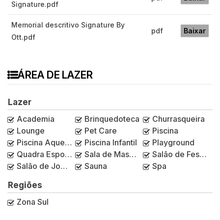
Signature.pdf
Memorial descritivo Signature By
pdf
Baixar
Ott.pdf
ÁREA DE LAZER
Lazer
Academia
Brinquedoteca
Churrasqueira
Lounge
Pet Care
Piscina
Piscina Aquecida
Piscina Infantil
Playground
Quadra Esportiva
Sala de Massagem
Salão de Festas
Salão de Jogos
Sauna
Spa
Regiões
Zona Sul