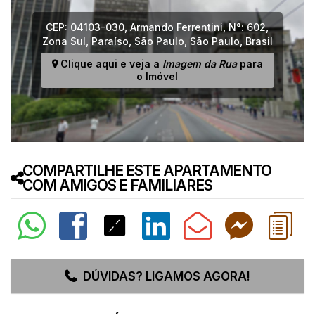
CEP: 04103-030
,
Armando Ferrentini
,
N°:
602
,
Zona Sul
,
Paraíso
,
São Paulo
,
São Paulo
,
Brasil
Clique aqui e veja a
Imagem da Rua
para
o Imóvel
COMPARTILHE ESTE APARTAMENTO
COM AMIGOS E FAMILIARES
DÚVIDAS? LIGAMOS AGORA!