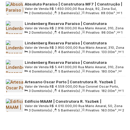
Absoluto Paraíso | Construtora MF7 | Construção |
Terreno:
1326
.00
m²
Valor de Venda
R$
1.450.000,00
Rua Arujá, 92, Zona Sul,
89 metros | 02 suítes | varanda gourmet | lavabo |
2
Dormitório(s)
,
3
Banheiro(s)
,
Privativo:
89
.00
m²
,
1
04104-040, Paraíso, São Paulo, São Paulo, Brasil
02 vagas
Sala(s)
,
2
Suíte(s)
,
2
Vaga(s)
,
Útil:
89
.00
m²
,
Lindenberg Reserva Paraíso | Construtora
Terreno:
818
.00
m²
Valor de Venda
R$
2.916.000,00
Rua Mário Amaral, 310, Zona
Lindenberg | Construção | 98 metros | 02 suítes |
2
Dormitório(s)
,
4
Banheiro(s)
,
Privativo:
98
.00
m²
,
1
Sul, 04002-021, Paraíso, São Paulo, São Paulo, Brasil
varanda gourmet | 02 vagas
Sala(s)
,
2
Suíte(s)
,
2
Vaga(s)
,
Útil:
98
.00
m²
,
Lindenberg Reserva Paraíso | Construtora
Terreno:
1782
.00
m²
Valor de Venda
R$
3.950.000,00
Rua Mário Amaral, 310, Zona
Lindenberg | Construção | 133 metros | 03 suítes |
3
Dormitório(s)
,
4
Banheiro(s)
,
Privativo:
133
.00
m²
,
1
Sul, 04002-021, Paraíso, São Paulo, São Paulo, Brasil
varanda gourmet | 02 vagas
Sala(s)
,
3
Suíte(s)
,
2
Vaga(s)
,
Útil:
133
.00
m²
,
Lindenberg Reserva Paraíso | Construtora
Terreno:
1782
.00
m²
Valor de Venda
R$
5.441.000,00
Rua Mário Amaral, 310, Zona
Lindenberg | Construção | 180 metros | 04
4
Dormitório(s)
,
5
Banheiro(s)
,
Privativo:
180
.00
m²
,
Sul, 04002-021, Paraíso, São Paulo, São Paulo, Brasil
dormitórios | 02 suítes | varanda gourmet | 03
2
Sala(s)
,
2
Suíte(s)
,
3
Vaga(s)
,
Útil:
180
.00
m²
,
vagas
Artesano Oscar Porto | Construtora R. Yazbek |
Terreno:
1782
.00
m²
Valor de Venda
R$
4.559.000,00
Rua Coronel Oscar Porto,
Pronto para Morar | 182 metros | 03 suítes | hall
3
Dormitório(s)
,
4
Banheiro(s)
,
Privativo:
182
.00
m²
,
1
507, Zona Sul, 04003-002, Paraíso, São Paulo, São Paulo,
privativo | 02 vagas
Sala(s)
,
3
Suíte(s)
,
2
Vaga(s)
,
Útil:
182
.00
m²
,
Brasil
Edifício MAAM | Construtora R. Yazbek |
Terreno:
1997
.00
m²
Valor de Venda
R$
4.010.000,00
Rua Mário Amaral, 50, Zona
Construção | 163 metros | 03 suítes | hall privativo
3
Dormitório(s)
,
5
Banheiro(s)
,
Privativo:
163
.00
m²
,
2
Sul, 04002-020, Paraíso, São Paulo, São Paulo, Brasil
| 02 vagas
Sala(s)
,
3
Suíte(s)
,
2
Vaga(s)
,
Útil:
163
.00
m²
,
Terreno:
3750
.00
m²