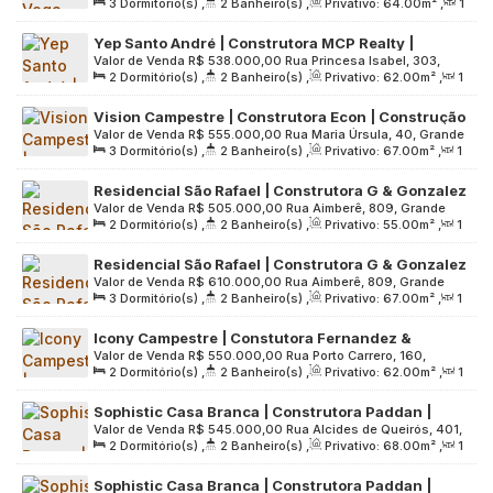
3
Dormitório(s)
,
2
Banheiro(s)
,
Privativo:
64
.00
m²
,
1
Grande São Paulo, 09030-010, Vila Assunção, Santo André,
varanda gourmet | 02 vagas
Sala(s)
,
1
Suíte(s)
,
2
Vaga(s)
,
Útil:
64
.00
m²
,
São Paulo, Brasil
Yep Santo André | Construtora MCP Realty |
Terreno:
1051
.00
m²
Valor de Venda
R$
538.000,00
Rua Princesa Isabel, 303,
Construção | 62 metros | 02 dormitórios | suíte |
2
Dormitório(s)
,
2
Banheiro(s)
,
Privativo:
62
.00
m²
,
1
Interior de São Paulo, 09090-600, Vila Guiomar, Santo
varanda | 01 vaga
Sala(s)
,
1
Suíte(s)
,
1
Vaga(s)
,
Útil:
62
.00
m²
,
Terreno:
André, São Paulo, Brasil
Vision Campestre | Construtora Econ | Construção
2723
.00
m²
Valor de Venda
R$
555.000,00
Rua Maria Úrsula, 40, Grande
| 67 metros | 03 dormitórios | suíte | varanda
3
Dormitório(s)
,
2
Banheiro(s)
,
Privativo:
67
.00
m²
,
1
São Paulo, 09080-040, Campestre, Santo André, São Paulo,
gourmet | 02 vagas
Sala(s)
,
1
Suíte(s)
,
2
Vaga(s)
,
Útil:
67
.00
m²
,
Terreno:
Brasil
Residencial São Rafael | Construtora G & Gonzalez
3919
.00
m²
Valor de Venda
R$
505.000,00
Rua Aimberê, 809, Grande
| Construção | 55 metros | 02 dormitórios | suíte |
2
Dormitório(s)
,
2
Banheiro(s)
,
Privativo:
55
.00
m²
,
1
São Paulo, 09291-210, Vila Curuçá, Santo André, São Paulo,
varanda | 01 vaga
Sala(s)
,
1
Suíte(s)
,
1
Vaga(s)
,
Útil:
55
.00
m²
,
Terreno:
Brasil
Residencial São Rafael | Construtora G & Gonzalez
1250
.00
m²
Valor de Venda
R$
610.000,00
Rua Aimberê, 809, Grande
| Construção | 67 metros | 03 dormitórios | suíte |
3
Dormitório(s)
,
2
Banheiro(s)
,
Privativo:
67
.00
m²
,
1
São Paulo, 09291-210, Vila Curuçá, Santo André, São Paulo,
varanda | 01 vaga
Sala(s)
,
1
Suíte(s)
,
1
Vaga(s)
,
Útil:
67
.00
m²
,
Terreno:
Brasil
Icony Campestre | Constutora Fernandez &
1250
.00
m²
Valor de Venda
R$
550.000,00
Rua Porto Carrero, 160,
Fenandez | Pronto | 62 metros | 02 dormitórios |
2
Dormitório(s)
,
2
Banheiro(s)
,
Privativo:
62
.00
m²
,
1
Grande São Paulo, 09070-240, Campestre, Santo André, São
varanda | 01 vaga
Sala(s)
,
1
Suíte(s)
,
1
Vaga(s)
,
Útil:
62
.00
m²
Paulo, Brasil
Sophistic Casa Branca | Construtora Paddan |
Valor de Venda
R$
545.000,00
Rua Alcides de Queirós, 401,
Pronto | 68 Metros | 02 Dormitórios | Suíte |
2
Dormitório(s)
,
2
Banheiro(s)
,
Privativo:
68
.00
m²
,
1
Grande São Paulo, 09015-550, Casa Branca, Santo André,
Varanda Gourmet | 01 Vaga
Sala(s)
,
1
Suíte(s)
,
1
Vaga(s)
,
Útil:
68
.00
m²
,
Terreno:
São Paulo, Brasil
Sophistic Casa Branca | Construtora Paddan |
4200
.00
m²