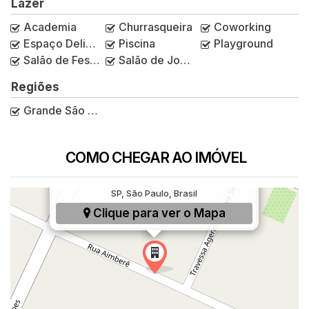
Lazer
Academia
Churrasqueira
Coworking
Espaço Delivery
Piscina
Playground
Salão de Festas
Salão de Jogos
Regiões
Grande São Paulo
COMO CHEGAR AO IMÓVEL
Rua Aimberê, 809, Vila Curuçá, Santo André,
SP, São Paulo, Brasil
Clique para ver o
Mapa