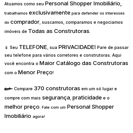
Personal Shopper Imobiliário,
Atuamos como seu
exclusivamente
trabalhamos
para defender os interesses
comprador
uscamos, comparamos e negociamos
do
,
b
Todas as Construtoras
imóveis de
.
TELEFONE
PRIVACIDADE!
📱 Seu
, sua
Pare de passar
seu telefone para vários corretores e construtoras. Aqui
Maior Catálogo das Construtoras
você encontra o
Menor Preço
com o
!
370 construtoras
🏡🔑 Compare
em um só lugar e
segurança
praticidade
compre com mais
,
e o
melhor preço
Personal Shopper
.
Fale com um
Imobiliário
agora!