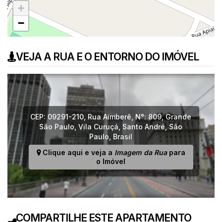
+
−
VEJA A RUA E O ENTORNO DO IMÓVEL
CEP: 09291-210
,
Rua Aimberê
,
N°:
809
,
Grande
São Paulo
,
Vila Curuçá
,
Santo André
,
São
Paulo
,
Brasil
Clique aqui e veja a
Imagem da Rua
para
o Imóvel
COMPARTILHE ESTE APARTAMENTO