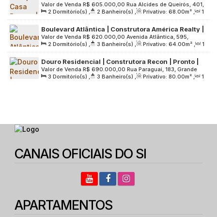
Valor de Venda
R$
605.000,00
Rua Alcides de Queirós, 401,
Pronto | 68 Metros | 02 Dormitórios | Suíte |
2
Dormitório(s)
,
2
Banheiro(s)
,
Privativo:
68
.00
m²
,
1
Grande São Paulo, 09015-550, Casa Branca, Santo André,
Varanda Gourmet | 02 Vagas
Sala(s)
,
1
Suíte(s)
,
2
Vaga(s)
,
Útil:
68
.00
m²
,
Terreno:
São Paulo, Brasil
Boulevard Atlântica | Construtora América Realty |
4200
.00
m²
Valor de Venda
R$
620.000,00
Avenida Atlântica, 595,
64 metros | 02 suítes | lavabo | varanda gourmet |
2
Dormitório(s)
,
3
Banheiro(s)
,
Privativo:
64
.00
m²
,
1
Grande São Paulo, 09060-000, Vila Valparaíso, Santo André,
02 vagas
Sala(s)
,
2
Suíte(s)
,
2
Vaga(s)
,
Útil:
64
.00
m²
,
São Paulo, Brasil
Douro Residencial | Construtora Recon | Pronto |
Terreno:
2148
.00
m²
Valor de Venda
R$
690.000,00
Rua Paraguai, 183, Grande
80 metros | 03 dormitórios | suíte | varanda
3
Dormitório(s)
,
3
Banheiro(s)
,
Privativo:
80
.00
m²
,
1
São Paulo, 09210-290, Parque das Nações, Santo André,
gourmet | 02 vagas
Sala(s)
,
1
Suíte(s)
,
2
Vaga(s)
,
Útil:
80
.00
m²
,
Terreno:
São Paulo, Brasil
1366
.00
m²
CANAIS OFICIAIS DO SI
APARTAMENTOS