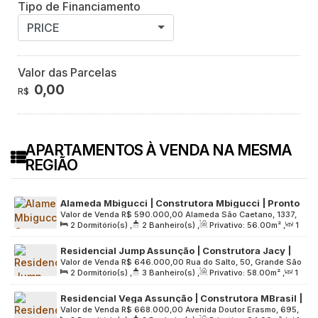
Tipo de Financiamento
PRICE
Valor das Parcelas
0,00
R$
APARTAMENTOS À VENDA NA MESMA
REGIÃO
Alameda Mbigucci | Construtora Mbigucci | Pronto
Valor de Venda
R$
590.000,00
Alameda São Caetano, 1337,
| 56 metros | 02 dormitórios | suíte | varanda | 01
2
Dormitório(s)
,
2
Banheiro(s)
,
Privativo:
56
.00
m²
,
1
Grande São Paulo, 09070-210, Jardim, Santo André, São
vaga
Sala(s)
,
1
Suíte(s)
,
1
Vaga(s)
,
Útil:
56
.00
m²
,
Terreno:
Paulo, Brasil
Residencial Jump Assunção | Construtora Jacy |
1750
.00
m²
Valor de Venda
R$
646.000,00
Rua do Salto, 50, Grande São
Pronto | 58 metros | 02 suítes | 02 vagas
2
Dormitório(s)
,
3
Banheiro(s)
,
Privativo:
58
.00
m²
,
1
Paulo, 09195-140, Vila Alzira, Santo André, São Paulo, Brasil
Sala(s)
,
2
Suíte(s)
,
2
Vaga(s)
,
Útil:
58
.00
m²
,
Residencial Vega Assunção | Construtora MBrasil |
Terreno:
3716
.00
m²
Valor de Venda
R$
668.000,00
Avenida Doutor Erasmo, 695,
Pronto | 64 metros | 03 dormitórios | suíte |