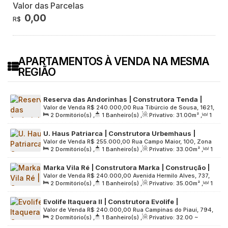
Valor das Parcelas
0,00
R$
APARTAMENTOS À VENDA NA MESMA
REGIÃO
Reserva das Andorinhas | Construtora Tenda |
Valor de Venda
R$
240.000,00
Rua Tibúrcio de Sousa, 1621,
Construção | 31 metros | 02 dormitórios | sem
2
Dormitório(s)
,
1
Banheiro(s)
,
Privativo:
31
.00
m²
,
1
Zona Leste, 08140-000, Itaim Paulista, São Paulo, São Paulo,
varanda e vaga
Sala(s)
,
Útil:
31
.00
m²
,
Terreno:
6943
.00
m²
Brasil
U. Haus Patriarca | Construtora Urbemhaus |
Valor de Venda
R$
255.000,00
Rua Campo Maior, 100, Zona
Pronto | 33 metros | 02 dormitórios | sem varanda |
2
Dormitório(s)
,
1
Banheiro(s)
,
Privativo:
33
.00
m²
,
1
Leste, 03551-110, Cidade Patriarca, São Paulo, São Paulo,
01 vaga
Sala(s)
,
1
Vaga(s)
,
Útil:
33
.00
m²
,
Terreno:
489
.00
m²
Brasil
Marka Vila Ré | Construtora Marka | Construção |
Valor de Venda
R$
240.000,00
Avenida Hermilo Alves, 737,
35 metros | 02 dormitórios | com varanda | sem
2
Dormitório(s)
,
1
Banheiro(s)
,
Privativo:
35
.00
m²
,
1
Zona Leste, 03668-000, Vila Ré, São Paulo, São Paulo, Brasil
vaga
Sala(s)
,
Útil:
35
.00
m²
,
Terreno:
3960
.00
m²
Evolife Itaquera II | Construtora Evolife |
Valor de Venda
R$
240.000,00
Rua Campinas do Piauí, 794,
Construção | 33 metros | 02 dormitórios com
2
Dormitório(s)
,
1
Banheiro(s)
,
Privativo:
32
.00
~
Zona Leste, 08210-000, Itaquera, São Paulo, São Paulo,
varanda | sem vaga
33
.00
m²
,
1
Sala(s)
,
Útil:
33
.00
m²
,
Terreno:
500
.00
m²