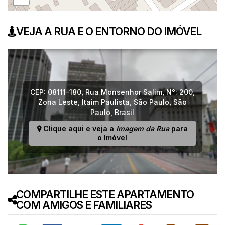
VEJA A RUA E O ENTORNO DO IMÓVEL
CEP: 08111-180
,
Rua Monsenhor Salim
,
N°:
200
,
Zona Leste
,
Itaim Paulista
,
São Paulo
,
São
Paulo
,
Brasil
Clique aqui e veja a
Imagem da Rua
para
o Imóvel
COMPARTILHE ESTE APARTAMENTO
COM AMIGOS E FAMILIARES