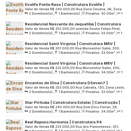
Brasil
Evolife Ponte Rasa | Construtora Evolife |
Valor de Venda
R$
240.000,00
Rua Dona Cesária, 26, Zona
Construção | 30 metros | 02 dormitórios | sem
2
Dormitório(s)
,
1
Banheiro(s)
,
Privativo:
30
.00
m²
,
1
Leste, 03882-150, Vila Ponte Rasa, São Paulo, São Paulo,
varanda e vaga
Sala(s)
,
Útil:
30
.00
m²
,
Terreno:
300
.00
m²
Brasil
Residencial Nascente do Jequetibá | Construtora
Valor de Venda
R$
252.000,00
avenida Doutor Felipe Pinel,
MRV | Construção | 33 metros | 02 dormitórios |
2
Dormitório(s)
,
1
Banheiro(s)
,
Privativo:
33
.00
m²
,
1
1265, Zona Oeste, 02939-000, Pirituba, São Paulo, São
com varanda | sem vaga
Sala(s)
,
Útil:
33
.00
m²
,
Terreno:
4770
.00
m²
Paulo, Brasil
Residencial Saint Virginia | Construtora MRV |
Valor de Venda
R$
301.000,00
Rua Monsenhor Salim, 200,
Construção | 33 metros | 02 dormitórios | com
2
Dormitório(s)
,
1
Banheiro(s)
,
Privativo:
33
.00
m²
,
1
Zona Leste, 08111-180, Itaim Paulista, São Paulo, São Paulo,
varanda | 01 vaga
Sala(s)
,
1
Vaga(s)
,
Útil:
33
.00
m²
,
Terreno:
5880
.00
m²
Brasil
Residencial Saint Virginia | Construtora MRV |
Valor de Venda
R$
232.000,00
Rua Monsenhor Salim, 200,
Construção | 34 metros | 02 dormitórios | sem
2
Dormitório(s)
,
1
Banheiro(s)
,
Privativo:
34
.00
m²
,
1
Zona Leste, 08111-180, Itaim Paulista, São Paulo, São Paulo,
varanda e vaga
Sala(s)
,
Útil:
34
.00
m²
,
Terreno:
5880
.00
m²
Brasil
Encantos de Elisa | Construtora DSeven7 |
Valor de Venda
R$
253.000,00
Rua Cabrália, 130, Zona Leste,
Construção | 33 metros | 02 dormitórios | com
2
Dormitório(s)
,
1
Banheiro(s)
,
Privativo:
33
.00
m²
,
1
03424-020, Vila Carrão, São Paulo, São Paulo, Brasil
varanda | sem vaga
Sala(s)
,
Útil:
33
.00
m²
,
Terreno:
992
.00
m²
Star Pirituba | Construtora Estelar | Construção |
Valor de Venda
R$
240.000,00
Rua Dom Érico Ferrari, 29,
34 metros | 02 dormitórios | com varanda | sem
2
Dormitório(s)
,
1
Banheiro(s)
,
Privativo:
34
.00
m²
,
1
Zona Oeste, 05141-160, Chácara Inglesa, São Paulo, São
vaga
Sala(s)
,
Útil:
34
.00
m²
,
Terreno:
616
.00
m²
Paulo, Brasil
Real Raposo Harmonia | Construtora P4
Valor de Venda
R$
233.000,00
Rua dos Piemonteses, 251,
Engenharia | Lançamento | 33 Metros | 02