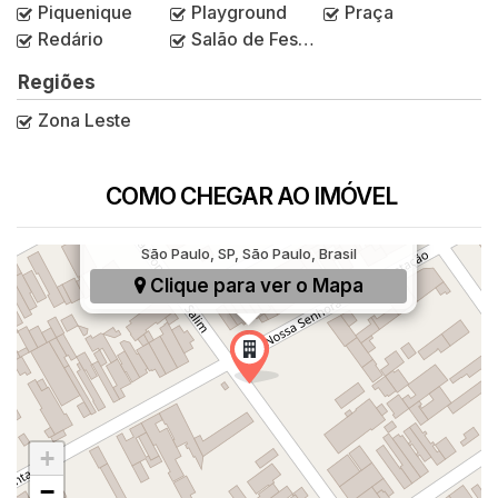
Piquenique
Playground
Praça
Redário
Salão de Festas
Regiões
Zona Leste
COMO CHEGAR AO IMÓVEL
Rua Monsenhor Salim, 200, Itaim Paulista,
São Paulo, SP, São Paulo, Brasil
Clique para ver o
Mapa
+
−