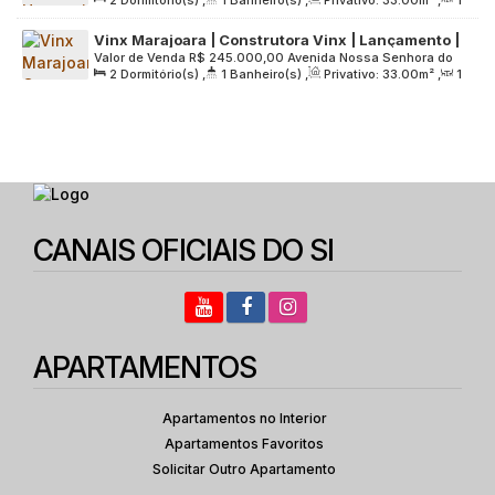
2
Dormitório(s)
,
1
Banheiro(s)
,
Privativo:
33
.00
m²
,
1
Grande São Paulo, 05550-070, Jardim do Lago, São Paulo,
Dormitórios | Varanda | sem Vaga
Sala(s)
,
Útil:
33
.00
m²
,
Terreno:
10245
.00
m²
São Paulo, Brasil
Vinx Marajoara | Construtora Vinx | Lançamento |
Valor de Venda
R$
245.000,00
Avenida Nossa Senhora do
33 metros | 02 dormitórios com varanda | sem
2
Dormitório(s)
,
1
Banheiro(s)
,
Privativo:
33
.00
m²
,
1
Sabará, 1638, Zona Sul, 04686-002, Jardim Campo Grande,
vaga
Sala(s)
,
Útil:
33
.00
m²
,
Terreno:
2161
.00
m²
São Paulo, São Paulo, Brasil
CANAIS OFICIAIS DO SI
APARTAMENTOS
Apartamentos no Interior
Apartamentos Favoritos
Solicitar Outro Apartamento