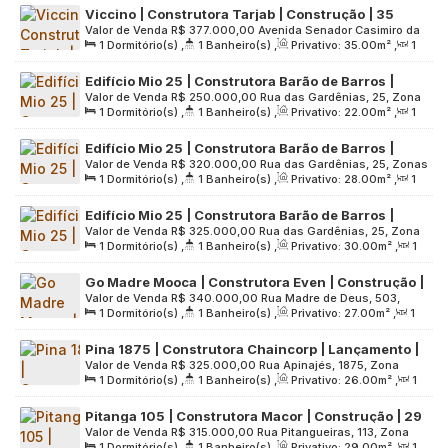
Viccino | Construtora Tarjab | Construção | 35
Valor de Venda
R$
377.000,00
Avenida Senador Casimiro da
metros | 01 dormitório | com varanda | sem vaga
1
Dormitório(s)
,
1
Banheiro(s)
,
Privativo:
35
.00
m²
,
1
Rocha, 683, Zona Sul, 04047-001, Mirandópolis, São Paulo,
Sala(s)
,
Útil:
35
.00
m²
,
Terreno:
3004
.00
m²
São Paulo, Brasil
Edifício Mio 25 | Construtora Barão de Barros |
Valor de Venda
R$
250.000,00
Rua das Gardênias, 25, Zona
Pronto | 22 metros | studios com varanda | sem
1
Dormitório(s)
,
1
Banheiro(s)
,
Privativo:
22
.00
m²
,
1
Sul, 04047-010, Mirandópolis, São Paulo, São Paulo, Brasil
vaga
Sala(s)
,
Útil:
22
.00
m²
,
Terreno:
330
.00
m²
Edifício Mio 25 | Construtora Barão de Barros |
Valor de Venda
R$
320.000,00
Rua das Gardênias, 25, Zonas
Pronto | 28 metros | studios com varanda | sem
1
Dormitório(s)
,
1
Banheiro(s)
,
Privativo:
28
.00
m²
,
1
Sul, 04047-010, Mirandópolis, São Paulo, São Paulo, Brasil
vaga
Sala(s)
,
Útil:
28
.00
m²
,
Terreno:
330
.00
m²
Edifício Mio 25 | Construtora Barão de Barros |
Valor de Venda
R$
325.000,00
Rua das Gardênias, 25, Zona
Pronto | 30 metros | studios com varanda | sem
1
Dormitório(s)
,
1
Banheiro(s)
,
Privativo:
30
.00
m²
,
1
Sul, 04047-010, Mirandópolis, São Paulo, São Paulo, Brasil
vaga
Sala(s)
,
Útil:
30
.00
m²
,
Terreno:
330
.00
m²
Go Madre Mooca | Construtora Even | Construção |
Valor de Venda
R$
340.000,00
Rua Madre de Deus, 503,
27 metros | studios com varanda | sem vaga
1
Dormitório(s)
,
1
Banheiro(s)
,
Privativo:
27
.00
m²
,
1
Zona Leste, 03119-000, Mooca, São Paulo, São Paulo, Brasil
Sala(s)
,
Útil:
27
.00
m²
,
Terreno:
5561
.00
m²
Pina 1875 | Construtora Chaincorp | Lançamento |
Valor de Venda
R$
325.000,00
Rua Apinajés, 1875, Zona
26 metros | 01 dormitório | com varanda | sem vaga
1
Dormitório(s)
,
1
Banheiro(s)
,
Privativo:
26
.00
m²
,
1
Oeste, 01258-001, Sumaré, São Paulo, São Paulo, Brasil
Sala(s)
,
Útil:
26
.00
m²
Pitanga 105 | Construtora Macor | Construção | 29
Valor de Venda
R$
315.000,00
Rua Pitangueiras, 113, Zona
Metros | 01 Dormitório com Varanda | sem Vaga
1
Dormitório(s)
,
1
Banheiro(s)
,
Privativo:
29
.00
m²
,
1