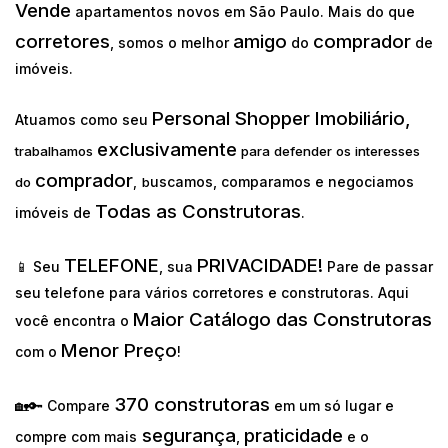
Vende
apartamentos novos em São Paulo. Mais do que
corretores
amigo
comprador
, somos o melhor
do
de
imóveis.
Personal Shopper Imobiliário,
Atuamos como seu
exclusivamente
trabalhamos
para defender os interesses
comprador
uscamos, comparamos e negociamos
do
,
b
Todas as Construtoras
imóveis de
.
TELEFONE
PRIVACIDADE!
📱 Seu
, sua
Pare de passar
seu telefone para vários corretores e construtoras. Aqui
Maior Catálogo das Construtoras
você encontra o
Menor Preço
com o
!
370 construtoras
🏡🔑 Compare
em um só lugar e
segurança
praticidade
compre com mais
,
e o