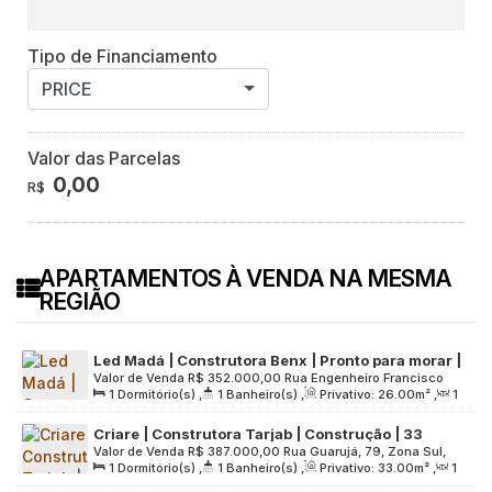
Tipo de Financiamento
PRICE
Valor das Parcelas
0,00
R$
APARTAMENTOS À VENDA NA MESMA
REGIÃO
Led Madá | Construtora Benx | Pronto para morar |
Valor de Venda
R$
352.000,00
Rua Engenheiro Francisco
26 metros | studios com varanda | sem vaga
1
Dormitório(s)
,
1
Banheiro(s)
,
Privativo:
26
.00
m²
,
1
Azevedo, 704, Zona Oeste, 05030-010, Vila Madalena, São
Sala(s)
,
Útil:
26
.00
m²
,
Terreno:
1840
.00
m²
Paulo, São Paulo, Brasil
Criare | Construtora Tarjab | Construção | 33
Valor de Venda
R$
387.000,00
Rua Guarujá, 79, Zona Sul,
metros | 01 suíte | varanda | sem vaga
1
Dormitório(s)
,
1
Banheiro(s)
,
Privativo:
33
.00
m²
,
1
04052-110, Mirandópolis, São Paulo, São Paulo, Brasil
Sala(s)
,
1
Suíte(s)
,
Útil:
33
.00
m²
,
Terreno:
1888
.00
m²