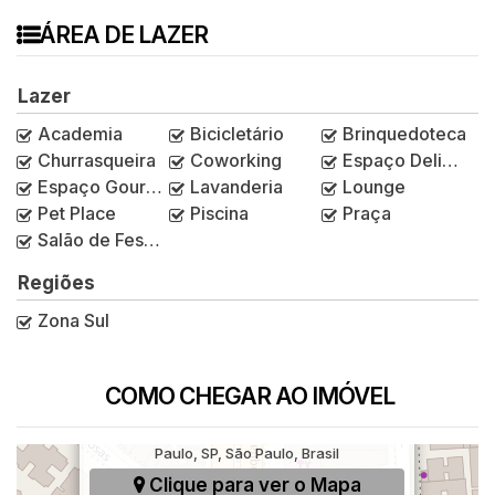
ÁREA DE LAZER
Lazer
Academia
Bicicletário
Brinquedoteca
Churrasqueira
Coworking
Espaço Delivery
Espaço Gourmet
Lavanderia
Lounge
Pet Place
Piscina
Praça
Salão de Festas
Regiões
Zona Sul
COMO CHEGAR AO IMÓVEL
Avenida Jabaquara, 603, Mirandópolis, São
Paulo, SP, São Paulo, Brasil
Clique para ver o
Mapa