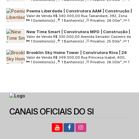
Sul, 04052-020, Mirandópolis, São Paulo, São Paulo, Brasil
Sala(s)
,
Útil:
29
.00
m²
Poema Liberdade | Construtora AAM | Construção |
Valor de Venda
R$
340.000,00
Rua Tamandaré, 392, Zona
26 metros | Studios com varanda | sem vaga
1
Dormitório(s)
,
1
Banheiro(s)
,
Privativo:
26
.00
m²
,
1
Central, 01525-000, Liberdade, São Paulo, São Paulo, Brasil
Sala(s)
,
Útil:
26
.00
m²
,
Terreno:
2353
.00
m²
New Time Smart | Construtora MPD | Construção |
Valor de Venda
R$
330.000,00
Avenida Senador Casimiro da
25 metros | studios | com varanda | sem vaga
1
Dormitório(s)
,
1
Banheiro(s)
,
Privativo:
25
.00
m²
,
1
Rocha, 98, Zona Sul, 04047-000, Mirandópolis, São Paulo,
Sala(s)
,
Útil:
25
.00
m²
,
Terreno:
3453
.00
m²
São Paulo, Brasil
Brooklin Sky Home Tower | Construtora Riva | 26
Valor de Venda
R$
349.000,00
Rua Princesa Isabel, 400,
metros | 01 suíte | com varanda | sem vaga
1
Dormitório(s)
,
1
Banheiro(s)
,
Privativo:
26
.00
m²
,
1
Zona Sul, 04601-001, Brooklin Paulista, São Paulo, São
Sala(s)
,
1
Suíte(s)
,
Útil:
26
.00
m²
,
Terreno:
1849
.00
m²
Paulo, Brasil
CANAIS OFICIAIS DO SI