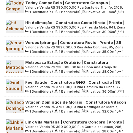
Today Campo Belo | Construtora Canopus |
Valor de Venda
R$
390.000,00
Rua Barão do Triunfo, 2106,
Construção | 30 metros | 01 suíte com varanda |
1
Dormitório(s)
,
1
Banheiro(s)
,
Privativo:
30
.00
m²
,
1
Zona Sul, 04602-007, Brooklin Paulista, São Paulo, São
sem vaga
Sala(s)
,
Útil:
30
.00
m²
,
Terreno:
2280
.00
m²
Paulo, Brasil
Hit Aclimação | Construtora Costa Hirota | Pronto |
Valor de Venda
R$
390.000,00
Rua Pires da Mota, 841, Zona
30 metros | 01 suíte | sem varanda e vaga
1
Dormitório(s)
,
1
Banheiro(s)
,
Privativo:
30
.00
m²
,
1
Central, 01529-001, Aclimação, São Paulo, São Paulo, Brasil
Sala(s)
,
1
Suíte(s)
,
Útil:
30
.00
m²
,
Terreno:
1138
.00
m²
Versos Ipiranga | Construtora Rovic | Pronto | 35
Valor de Venda
R$
382.000,00
Rua Júlia Cortines, 95, Zona
metros | 01 suíte | com varanda | sem vaga
1
Dormitório(s)
,
1
Banheiro(s)
,
Privativo:
35
.00
m²
,
1
Sul, 04279-060, Vila Dom Pedro I, São Paulo, São Paulo,
Sala(s)
,
1
Suíte(s)
,
Útil:
35
.00
m²
,
Terreno:
2054
.00
m²
Brasil
Metrocasa Estação Oratório | Construtora
Valor de Venda
R$
230.000,00
Rua Dona Ana Araújo de
Metrocasa | Construção | 28 metros | 01 dormitório
1
Dormitório(s)
,
1
Banheiro(s)
,
Privativo:
28
.00
m²
,
1
Paula, 482, Zona Leste, 03274-000, Vila Santa Clara, São
| office | com varanda | sem vaga
Sala(s)
,
Útil:
28
.00
m²
,
Terreno:
1846
.00
m²
Paulo, São Paulo, Brasil
Feel Saúde | Construtora GNG | Construção | 36
Valor de Venda
R$
373.000,00
Rua Carneiro da Cunha, 725,
metros | 01 studio com varanda | sem vaga
1
Dormitório(s)
,
1
Banheiro(s)
,
Privativo:
36
.00
m²
,
1
Zona Sul, 04144-001, Vila da Saúde, São Paulo, São Paulo,
Sala(s)
,
Útil:
36
.00
m²
,
Terreno:
1159
.00
m²
Brasil
Vitacon Domingos de Morais | Construtora Vitacon
Valor de Venda
R$
375.000,00
Rua Domingos de Morais,
| Construção | 32 metros | studios com varanda |
1
Dormitório(s)
,
1
Banheiro(s)
,
Privativo:
32
.00
m²
,
1
3093, Zona Sul, 04036-100, Vila Mariana, São Paulo, São
sem vaga
Sala(s)
,
Útil:
32
.00
m²
,
Terreno:
2746
.00
m²
Paulo, Brasil
Link Vila Mariana | Construtora Concord | Pronto |
Valor de Venda
R$
390.000,00
Rua Correia de Lemos, 286,
28 metros | Studios com varanda | sem vaga
1
Dormitório(s)
,
1
Banheiro(s)
,
Privativo:
28
.00
m²
,
1
Zona Sul, 04140-000, Chácara Inglesa, São Paulo, São