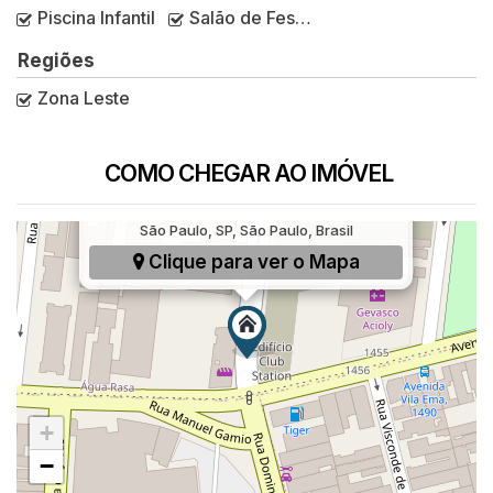
Piscina Infantil
Salão de Festas
Regiões
Zona Leste
COMO CHEGAR AO IMÓVEL
Rua Domingos Afonso, 880, Vila Santa Clara,
São Paulo, SP, São Paulo, Brasil
Clique para ver o
Mapa
+
−