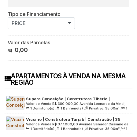
Tipo de Financiamento
PRICE
Valor das Parcelas
0,00
R$
APARTAMENTOS À VENDA NA MESMA
REGIÃO
Supera Conceição | Construtora Tibério |
Valor de Venda
R$
380.000,00
Avenida Leonardo da Vinci,
Construção | 35 metros | 01 dormitório | varanda |
1
Dormitório(s)
,
1
Banheiro(s)
,
Privativo:
35
.00
m²
,
1
1328, Zona Sul, 04313-001, Vila Guarani (Z Sul), São Paulo,
01 vaga moto
Sala(s)
,
1
Vaga(s)
,
Útil:
35
.00
m²
,
Terreno:
3333
.00
m²
São Paulo, Brasil
Viccino | Construtora Tarjab | Construção | 35
Valor de Venda
R$
377.000,00
Avenida Senador Casimiro da
metros | 01 dormitório | com varanda | sem vaga
1
Dormitório(s)
,
1
Banheiro(s)
,
Privativo:
35
.00
m²
,
1
Rocha, 683, Zona Sul, 04047-001, Mirandópolis, São Paulo,
Sala(s)
,
Útil:
35
.00
m²
,
Terreno:
3004
.00
m²
São Paulo, Brasil