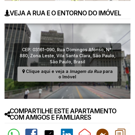
VEJA A RUA E O ENTORNO DO IMÓVEL
CEP: 03161-090
,
Rua Domingos Afonso
,
N°:
880
,
Zona Leste
,
Vila Santa Clara
,
São Paulo
,
São Paulo
,
Brasil
Clique aqui e veja a
Imagem da Rua
para
o Imóvel
COMPARTILHE ESTE APARTAMENTO
COM AMIGOS E FAMILIARES