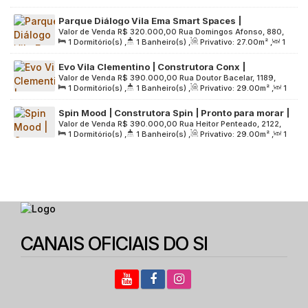
Sala(s)
,
Útil:
28
.00
m²
,
Terreno:
956
.00
m²
Paulo, Brasil
Parque Diálogo Vila Ema Smart Spaces |
Valor de Venda
R$
320.000,00
Rua Domingos Afonso, 880,
Construção | 27 metros | Studios com varanda |
1
Dormitório(s)
,
1
Banheiro(s)
,
Privativo:
27
.00
m²
,
1
Zona Leste, 03161-090, Vila Santa Clara, São Paulo, São
sem vaga
Sala(s)
,
Útil:
27
.00
m²
,
Terreno:
6840
.00
m²
Paulo, Brasil
Evo Vila Clementino | Construtora Conx |
Valor de Venda
R$
390.000,00
Rua Doutor Bacelar, 1189,
Construção | 29 Metros | 01 Suíte | com Varanda |
1
Dormitório(s)
,
1
Banheiro(s)
,
Privativo:
29
.00
m²
,
1
Zona Sul, 04026-002, Vila Clementino, São Paulo, São Paulo,
sem Vaga
Sala(s)
,
1
Suíte(s)
,
Útil:
29
.00
m²
,
Terreno:
1211
.00
m²
Brasil
Spin Mood | Construtora Spin | Pronto para morar |
Valor de Venda
R$
390.000,00
Rua Heitor Penteado, 2122,
29 metros | Studios com varanda e depósito | sem
1
Dormitório(s)
,
1
Banheiro(s)
,
Privativo:
29
.00
m²
,
1
Zona Oeste, 05438-300, Sumarezinho, São Paulo, São
vaga
Sala(s)
,
Útil:
29
.00
m²
,
Terreno:
1411
.00
m²
Paulo, Brasil
CANAIS OFICIAIS DO SI