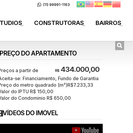
(11) 99991-1163
TUDIOS
CONSTRUTORAS
BAIRROS
+
+
+
PREÇO DO APARTAMENTO
434.000,00
R$
Aceita-se: Financiamento, Fundo de Garantia
Preço do metro quadrado (m²)
R$
7.233,33
Valor do IPTU
R$
150,00
Valor do Condominio
R$
650,00
VÍDEOS DO IMÓVEL