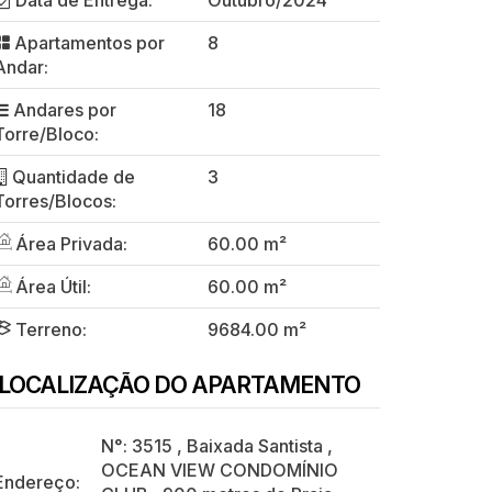
Data de Entrega:
Outubro/2024
Apartamentos por
8
Andar:
Andares por
18
Torre/Bloco:
Quantidade de
3
Torres/Blocos:
Área Privada:
60.00 m²
Área Útil:
60.00 m²
Terreno:
9684.00 m²
LOCALIZAÇÃO DO APARTAMENTO
N°:
3515
,
Baixada Santista
,
OCEAN VIEW CONDOMÍNIO
Endereço: