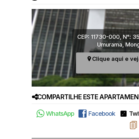
CEP: 11730-000
,
N°:
35
Umurama
,
Mong
Clique aqui e ve
COMPARTILHE ESTE APARTAMENT
WhatsApp
Facebook
Twi