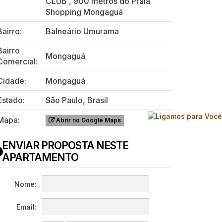
CLUB
,
900 metros do Praia
Shopping Mongaguá
Bairro:
Balneário Umurama
Bairro
Mongaguá
Comercial:
Cidade:
Mongaguá
Estado:
São Paulo, Brasil
Mapa:
Abrir no Google Maps
ENVIAR PROPOSTA NESTE
APARTAMENTO
Nome:
Email: