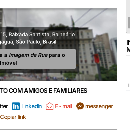
15
,
Baixada Santista
,
Balneário
aguá
,
São Paulo
,
Brasil
I
M
ja a
Imagem da Rua
para o
Imóvel
O COM AMIGOS E FAMILIARES
tter
Linkedin
E - mail
messenger
Copiar link