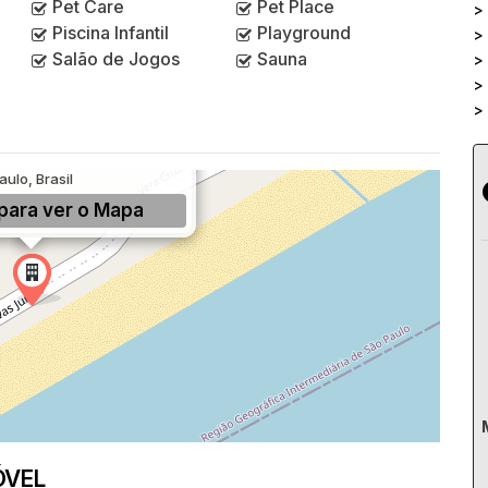
Pet Care
Pet Place
>
Piscina Infantil
Playground
>
Salão de Jogos
Sauna
>
>
>
Umurama, Mongaguá, SP, São
aulo, Brasil
para ver o
Mapa
ÓVEL