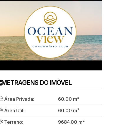
METRAGENS DO IMÓVEL
Área Privada:
60
.00
m²
Área Útil:
60
.00
m²
Terreno:
9684
.00
m²