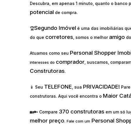
Descubra, em apenas 1 minuto, quanto o banco p
potencial
de compra.
Segundo Imóvel
🏆
é uma das imobiliárias q
corretores
amigo
do que
, somos o melhor
d
Personal Shopper Imobi
Atuamos como seu
comprador
uscamos, comparam
interesses do
,
b
Construtoras
.
TELEFONE
PRIVACIDADE!
📱 Seu
, sua
Pare 
Maior Cat
construtoras. Aqui você encontra o
370 construtoras
🏡🔑 Compare
em um só lu
melhor preço
Personal Shopp
.
Fale com um