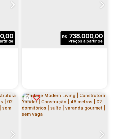
SO |
DO IT PAULISTA |
ER |
CONSTRUTORA RIVA |
açu
lo
ão Paulo
,
,
Brasil
N°:
455
,
São Paulo
,
CEP: 01306-010
Zona Leste
,
Brasil
,
Vila Formosa
,
Rua Paim
,
,
São Paulo
N°:
325
,
Centro de São
,
São Paulo
,
B
ETROS
CONSTRUÇÃO | 28 METROS
UÍTE |
| STUDIOS COM VARANDA |
2
.00
m²
1
1
28
.00
m²
0,00
738.000,00
R$
SEM VAGA
ativo:
Dormitório(s)
Banheiro(s)
Privativo:
1
1
28
.00
m²
2488
.00
m²
ga(s)
Sala(s)
Útil:
Terreno:
IA |
SIGNATURE BARRA FUNDA