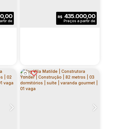
emba
lo
emba
,
Brasil
,
São Paulo
,
N°:
CEP: 03374-001
6998
,
São Paulo
,
Sapopemba
,
Brasil
,
Avenida Sapopemba
,
São Paulo
,
São Paulo
,
N°:
6998
,
Brasil
,
Z
ETROS
CONSTRUÇÃO | 46 METROS
| 02 DORMITÓRIOS | SUÍTE |
2
.00
m²
2
2
46
.00
m²
0,00
435.000,00
R$
 SEM
VARANDA GOURMET | SEM
ativo:
Dormitório(s)
Banheiro(s)
Privativo:
VAGA
27
.00
m²
1
1
46
.00
m²
reno:
Sala(s)
Suíte(s)
Útil:
1427
.00
m²
Terreno:
IMPETUS VILA EMA |
ER |
CONSTRUTORA YONDER |
 Fora
ão Paulo
,
N°:
,
São Paulo
729
CEP: 03286-000
,
Zona Leste
,
Brasil
,
Vila Ema
,
Rua Juiz de Fora
,
São Paulo
,
N°:
,
São Paulo
729
,
Zona 
,
B
ETROS
CONSTRUÇÃO | 59 METROS