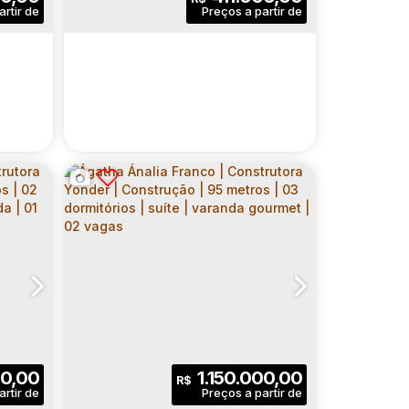
VARANDA GOURMET | 01
ativo:
Dormitório(s)
Banheiro(s)
Privativo:
VAGA
1
1
1
1
ga(s)
Sala(s)
Suíte(s)
Vaga(s)
82
.00
m²
1062
.00
m²
Útil:
Terreno:
HOPE CARRÃO |
ER |
CONSTRUTORA YONDER |
rreia
rão
,
São Paulo
,
N°:
CEP: 03425-020
,
154
São Paulo
,
Zona Leste
,
Brasil
,
Rua Geraldo Correia
,
Vila Carrão
,
São Paulo
,
N°:
,
154
São Pa
,
Zo
ETROS
CONSTRUÇÃO | 52 METROS
UÍTE |
| 02 DORMITÓRIOS | SUÍTE |
1
2
2
52
.00
m²
0,00
1.150.000,00
R$
VARANDA | 01 VAGA
la(s)
Dormitório(s)
Banheiro(s)
Privativo:
63
.00
m²
1
1
1