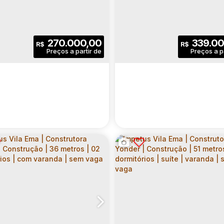
STRUTORA YONDER |
CONSTRUTORA RIVA 
 03632-020
Zona Leste
,
,
Penha de França
Rua Santo Afonso
,
São Paulo
,
N°:
134
CEP: 01507-020
,
,
Zona Leste
São Paulo
,
,
,
Penha de 
Brasil
Rua Junqueira F
STRUÇÃO | 44 METROS
CONSTRUÇÃO | 37 M
2 DORMITÓRIOS | COM
| 02 DORMITÓRIOS | 
2
1
44
.00
m²
2
1
3
270.000,00
339.00
R$
R$
ANDA | 01 VAGA
VARANDA | SEM VAGA
rio(s)
Banheiro(s)
Privativo:
Dormitório(s)
Banheiro(s)
Priv
1
1
44
.00
m²
1
37
.00
m²
76
(s)
Vaga(s)
Útil:
Sala(s)
Útil:
Ter
3
.00
m²
no:
ACE MODERN LIVING |
AUDACE MODERN LIVI
STRUTORA YONDER |
CONSTRUTORA YOND