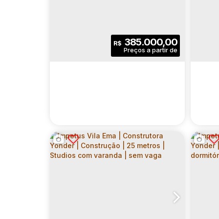
CONSTRUTORA YONDER |
CON
CEP: 03632-020
,
Rua Santo Afonso
,
N°:
134
CEP:
,
CONSTRUÇÃO | 41 METROS
CON
| 01 DORMITÓRIO | COM
| 0
1
1
41
.00
m²
385.000,00
R$
VARANDA | SEM VAGA
VAR
Dormitório(s)
Banheiro(s)
Privativo:
Dormitó
1
41
.00
m²
733
.00
m²
Sala(s)
Útil:
Terreno:
Sala
73
Terre
SARA ALTOS DA VILA |
AUD
CONSTRUTORA YONDER |
CON