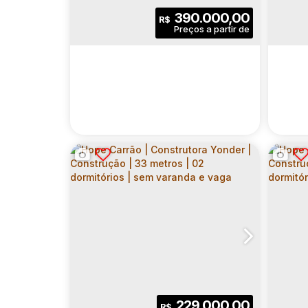
| STUDIOS COM VARANDA |
| 0
1
1
25
.00
m²
390.000,00
R$
SEM VAGA
VAR
Dormitório(s)
Banheiro(s)
Privativo:
Dormitó
1
25
.00
m²
700
.00
m²
Sala(s)
Útil:
Terreno:
Sala
JOY VILA MATILDE |
JOY
CONSTRUTORA YONDER |
CON
CEP: 03513-010
,
Rua Amaro Bezerra Cavalcanti
CEP:
CONSTRUÇÃO | 46 METROS
CON
| 02 DORMITÓRIOS | SUÍTE |
| 0
2
2
46
.00
m²
229.000,00
R$