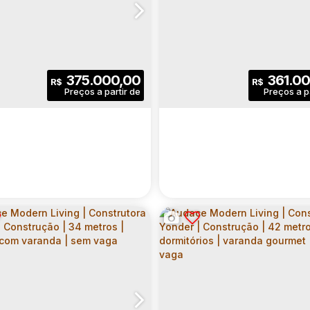
ADA PABLO PICASSO |
MORADA PABLO PICAS
STRUTORA YONDER |
CONSTRUTORA YOND
 03358-000
,
N°:
,
1031
Rua Arapaçu
,
Zona Leste
,
N°:
455
,
Vila Matilde
,
CEP: 03358-000
Zona Leste
,
São Paulo
,
Vila Formosa
,
Rua Arap
,
São Pau
,
S
STRUÇÃO | 52 METROS
CONSTRUÇÃO | 62 M
2 DORMITÓRIOS | SUÍTE |
| 03 DORMITÓRIOS | S
2
2
52
.00
m²
3
2
6
375.000,00
361.00
R$
R$
VAGA
01 VAGA
rio(s)
Banheiro(s)
Privativo:
Dormitório(s)
Banheiro(s)
Priv
1
1
1
1
1
(s)
Suíte(s)
Vaga(s)
Sala(s)
Suíte(s)
Va
.00
m²
700
.00
m²
62
.00
m²
700
.00
m²
l:
Terreno:
Útil:
Terreno:
IMUS RESIDENCES |
PÁTIO CENTRAL GALER