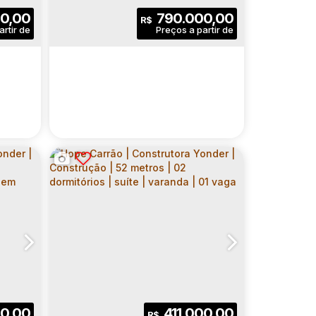
UÍTE |
| 03 DORMITÓRIOS | SUÍTE |
3
2
59
.00
m²
0,00
790.000,00
R$
VARANDA | 01 VAGA
Dormitório(s)
Banheiro(s)
Privativo:
 51
.00
m²
ativo:
1
.00
m²
1
1
1
til:
Sala(s)
Suíte(s)
Vaga(s)
59
.00
m²
700
.00
m²
Útil:
Terreno:
JOY VILA MATILDE |
ER |
CONSTRUTORA YONDER |
e
lcanti
il
,
Vila Matilde
CEP: 03513-010
,
São Paulo
,
N°:
566
,
São Paulo
,
,
Zona Leste
Rua Amaro Bezerra Cavalcanti
,
Brasil
,
Vila Matilde
,
São Pau
,
N
ETROS
CONSTRUÇÃO | 82 METROS
UÍTE |
| 03 DORMITÓRIOS | SUÍTE |
6
.00
m²
3
2
82
.00
m²
0,00
411.000,00
R$