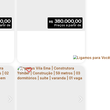
|
RESIDENCE | CONSTRUÇÃO
França
reire
,
São Paulo
,
N°:
CEP: 01141-010
236
,
São Paulo
,
Centro de São Paulo
,
,
Rua Robert Bosch
Brasil
,
Liberdade
,
N°:
332
,
São Paul
,
Zona 
ETROS
| 58 METROS | 03
COM
DORMITÓRIOS | SUÍTE |
7
.00
m²
3
2
58
.00
m²
0,00
380.000,00
R$
VARANDA GOURMET | 01
ativo:
Dormitório(s)
Banheiro(s)
Privativo:
VAGA
35
.00
m²
1
1
1
reno:
Sala(s)
Suíte(s)
Vaga(s)
58
.00
m²
3275
.00
m²
Útil:
Terreno:
NG |
AUDACE MODERN LIVING |
ER |
CONSTRUTORA YONDER |