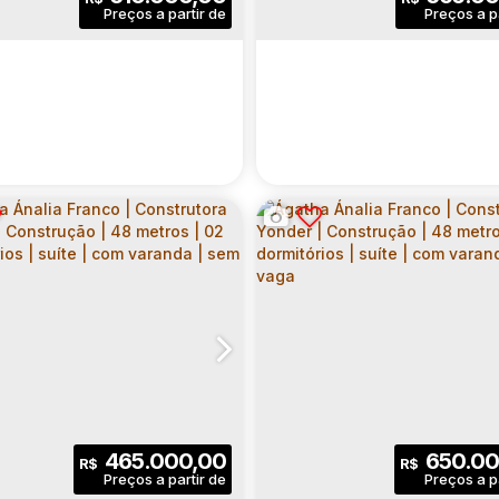
ANDA | SEM VAGA
VARANDA | 01 VAGA
rio(s)
Banheiro(s)
Privativo:
Dormitório(s)
Banheiro(s)
Priv
1
1
48
.00
m²
1
1
(s)
Suíte(s)
Útil:
Sala(s)
Suíte(s)
Va
2
.00
m²
46
.00
m²
1062
.00
m²
no:
Útil:
Terreno:
E CARRÃO |
HOPE CARRÃO |
STRUTORA YONDER |
CONSTRUTORA YOND
 03425-020
4
,
Zona Leste
,
Rua Geraldo Correia
,
Vila Carrão
,
São Paulo
,
N°:
CEP: 03425-020
,
154
São Paulo
,
Zona Leste
,
Brasil
,
Rua Geraldo Co
,
Vila Car
STRUÇÃO | 45 METROS
CONSTRUÇÃO | 52 M
2 DORMITÓRIOS | COM
| 02 DORMITÓRIOS | S
2
1
45
.00
m²
2
2
465.000,00
650.00
R$
R$
ANDA | SEM VAGA
VARANDA | SEM VAGA
rio(s)
Banheiro(s)
Privativo:
Dormitório(s)
Banheiro(s)
Sa
1
45
.00
m²
363
.00
m²
1
52
.00
m²
3