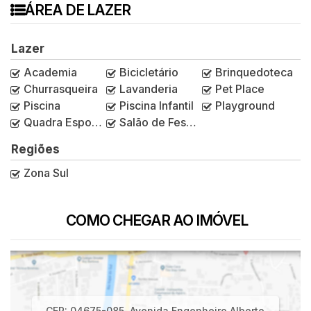
ÁREA DE LAZER
Lazer
Academia
Bicicletário
Brinquedoteca
Churrasqueira
Lavanderia
Pet Place
Piscina
Piscina Infantil
Playground
Quadra Esportiva
Salão de Festas
Regiões
Zona Sul
COMO CHEGAR AO IMÓVEL
CEP: 04675-085
,
Avenida Engenheiro Alberto