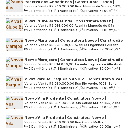
Reserva das Andorinhas | Construtora Tenda |
Valor de Venda
R$
240.000,00
Rua Tibúrcio de Sousa, 1621,
Construção | 31 metros | 02 dormitórios | sem
2
Dormitório(s)
,
1
Banheiro(s)
,
Privativo:
31
.00
m²
,
1
Zona Leste, 08140-000, Itaim Paulista, São Paulo, São Paulo,
varanda e vaga
Sala(s)
,
Útil:
31
.00
m²
,
Terreno:
6943
.00
m²
Brasil
Vivaz Clube Barra Funda | Construtora Vivaz |
Valor de Venda
R$
255.000,00
Avenida Marquês de São
Construção | 31 metros | 02 dormitórios | sem
2
Dormitório(s)
,
1
Banheiro(s)
,
Privativo:
31
.00
m²
,
1
Vicente, 1000, Zona Oeste, 01139-002, Várzea da Barra
varanda e vaga
Sala(s)
,
Útil:
31
.00
m²
,
Terreno:
11318
.00
m²
Funda, São Paulo, São Paulo, Brasil
Novvo Marajoara | Construtora Novvo | Construção
Valor de Venda
R$
275.000,00
Avenida Engenheiro Alberto
| 34 metros | 02 dormitórios | com varanda | sem
2
Dormitório(s)
,
1
Banheiro(s)
,
Privativo:
34
.00
m²
,
1
de Zagottis, 880, Zona Sul, 04675-085, Jardim Taquaral, São
vaga
Sala(s)
,
Útil:
34
.00
m²
,
Terreno:
7104
.00
m²
Paulo, São Paulo, Brasil
Novvo Marajoara | Construtora Novvo | Construção
Valor de Venda
R$
314.000,00
Avenida Engenheiro Alberto de
| 37 metros | 02 dormitórios | com varanda | sem
2
Dormitório(s)
,
1
Banheiro(s)
,
Privativo:
37
.00
m²
,
1
Zagottis, 880, Zona Sul, 04675-085, Jardim Taquaral, São
vaga
Sala(s)
,
Útil:
37
.00
m²
,
Terreno:
7104
.00
m²
Paulo, São Paulo, Brasil
Vivaz Parque Freguesia do Ó 2 | Construtora Vivaz
Valor de Venda
R$
260.000,00
Rua Rio Verde, 1025, Zona
| Construção | 31 metros | 02 dormitórios | sem
2
Dormitório(s)
,
1
Banheiro(s)
,
Privativo:
31
.00
m²
,
1
Norte, 02934-201, Vila Bruna, São Paulo, São Paulo, Brasil
varanda e vaga
Sala(s)
,
Útil:
31
.00
m²
,
Terreno:
5250
.00
m²
Novvo Vila Prudente | Construtora Novvo |
Valor de Venda
R$
254.000,00
Rua Carlos Muller, 855, Zona
Construção | 31 metros | 02 dormitórios | com
2
Dormitório(s)
,
1
Banheiro(s)
,
Privativo:
31
.00
m²
,
1
Leste, 03132-060, Vila Prudente, São Paulo, São Paulo, Brasil
varanda | sem vaga
Sala(s)
,
Útil:
31
.00
m²
,
Terreno:
4529
.00
m²
Novvo Vila Prudente | Construtora Novvo |
Valor de Venda
R$
260.000,00
Rua Carlos Muller, 855,
Construção | 32 metros | 02 dormitórios | com
2
Dormitório(s)
,
1
Banheiro(s)
,
Privativo:
32
.00
m²
,
1
03132-060, Vila Prudente, São Paulo, São Paulo, Brasil
varanda | sem vaga