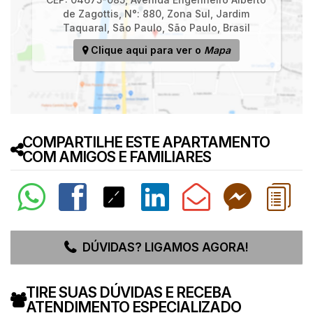
de Zagottis
,
N°:
880
,
Zona Sul
,
Jardim
Taquaral
,
São Paulo
,
São Paulo
,
Brasil
Clique aqui para ver o
Mapa
COMPARTILHE ESTE APARTAMENTO
COM AMIGOS E FAMILIARES
DÚVIDAS? LIGAMOS AGORA!
TIRE SUAS DÚVIDAS E RECEBA
ATENDIMENTO ESPECIALIZADO