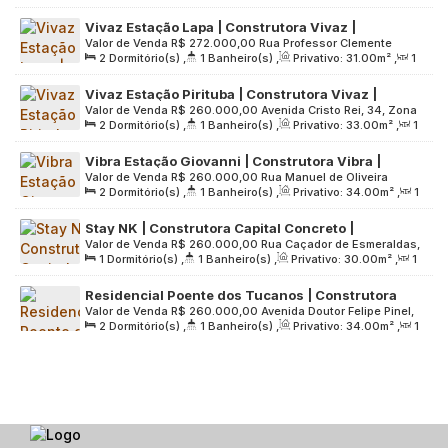
Sala(s)
,
Útil:
32
.00
m²
,
Terreno:
4529
.00
m²
Vivaz Estação Lapa | Construtora Vivaz |
Valor de Venda
R$
272.000,00
Rua Professor Clemente
Construção | 31 metros | 02 dormitórios | sem
2
Dormitório(s)
,
1
Banheiro(s)
,
Privativo:
31
.00
m²
,
1
Pastore, 123, Zona Oeste, 05038-120, Parque Residencial da
varanda e vaga
Sala(s)
,
Útil:
31
.00
m²
,
Terreno:
3670
.00
m²
Lapa, São Paulo, São Paulo, Brasil
Vivaz Estação Pirituba | Construtora Vivaz |
Valor de Venda
R$
260.000,00
Avenida Cristo Rei, 34, Zona
Construção | 33 metros | 02 dormitórios | com
2
Dormitório(s)
,
1
Banheiro(s)
,
Privativo:
33
.00
m²
,
1
Norte, 02920-130, Vila Pereira Barreto, São Paulo, São Paulo,
varanda | sem vaga
Sala(s)
,
Útil:
33
.00
m²
,
Terreno:
3712
.00
m²
Brasil
Vibra Estação Giovanni | Construtora Vibra |
Valor de Venda
R$
260.000,00
Rua Manuel de Oliveira
Construção | 34 Metros | 02 Dormitórios | sem
2
Dormitório(s)
,
1
Banheiro(s)
,
Privativo:
34
.00
m²
,
1
Falcão, 44, Zona Sul, 05777-100, Vila Nova das Belezas, São
Varanda Vaga
Sala(s)
,
Útil:
34
.00
m²
,
Terreno:
2188
.00
m²
Paulo, São Paulo, Brasil
Stay NK | Construtora Capital Concreto |
Valor de Venda
R$
260.000,00
Rua Caçador de Esmeraldas,
Construção | 30 metros | studios com varanda |
1
Dormitório(s)
,
1
Banheiro(s)
,
Privativo:
30
.00
m²
,
1
245, Zona Sul, 04274-050, Vila São José (Ipiranga), São
sem vaga
Sala(s)
,
Útil:
30
.00
m²
,
Terreno:
2018
.00
m²
Paulo, São Paulo, Brasil
Residencial Poente dos Tucanos | Construtora
Valor de Venda
R$
260.000,00
Avenida Doutor Felipe Pinel,
MRV | Construção | 34 metros | 02 dormitórios |
2
Dormitório(s)
,
1
Banheiro(s)
,
Privativo:
34
.00
m²
,
1
1265, Zona Norte, 02939-000, Pirituba, São Paulo, São
sem varanda e vaga
Sala(s)
,
Útil:
34
.00
m²
,
Terreno:
8990
.00
m²
Paulo, Brasil