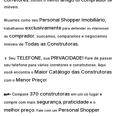
, somos o melhor
do
de
imóveis.
Personal Shopper Imobiliário,
Atuamos como seu
exclusivamente
trabalhamos
para defender os interesses
comprador
uscamos, comparamos e negociamos
do
,
b
Todas as Construtoras
imóveis de
.
TELEFONE
PRIVACIDADE!
📱 Seu
, sua
Pare de passar
seu telefone para vários corretores e construtoras. Aqui
Maior Catálogo das Construtoras
você encontra o
Menor Preço
com o
!
370 construtoras
🏡🔑 Compare
em um só lugar e
segurança
praticidade
compre com mais
,
e o
melhor preço
Personal Shopper
.
Fale com um