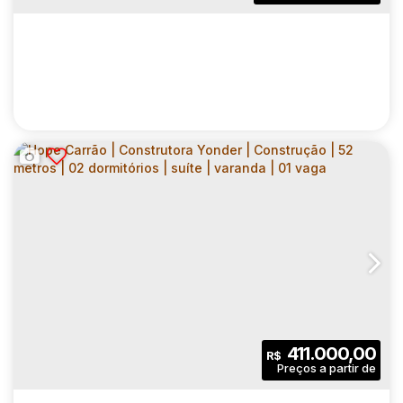
1
45
.00
m²
363
.00
m²
Sala(s)
Útil:
Terreno:
HOPE CARRÃO | CONSTRUTORA YONDER |
CONSTRUÇÃO | 52 METROS | 02
CEP: 03425-020
,
Rua Geraldo Correia
,
N°:
154
,
Zona Leste
DORMITÓRIOS | SUÍTE | VARANDA | SEM
VAGA
2
2
1
411.000,00
R$
Dormitório(s)
Banheiro(s)
Sala(s)
1
52
.00
m²
363
.00
m²
Suíte(s)
Útil:
Terreno: