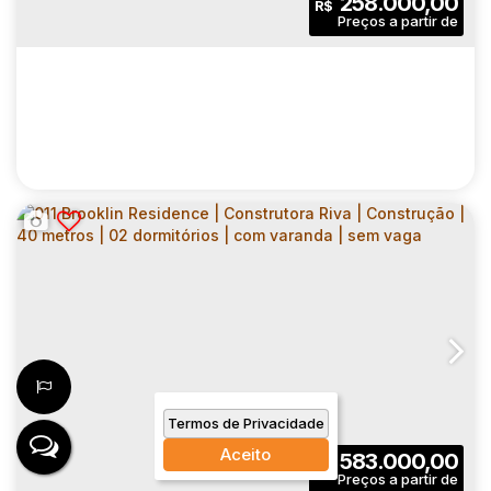
258.000,00
R$
Dormitório(s)
Banheiro(s)
Privativo:
1
1
1
Sala(s)
Suíte(s)
Vaga(s)
45
.00
m²
3275
.00
m²
Útil:
Terreno:
CONQUISTA CLUBE SACOMÃ |
CONSTRUTORA DIRECIONAL |
CEP: 04184-020
,
Rua dos Cariris Novos
,
N°:
248
,
Zona Su
CONSTRUÇÃO | 32 METROS | 02
Termos de Privacidade
DORMITÓRIOS | SEM VARANDA E VAGA
2
1
32
.00
m²
Aceito
583.000,00
R$
Dormitório(s)
Banheiro(s)
Privativo: