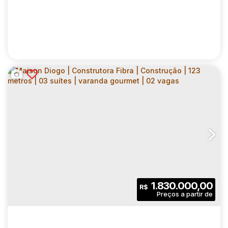
85
.00
m²
2304
.00
m²
Útil:
Terreno:
DO IT PAULISTA | CONSTRUTORA RIVA |
CONSTRUÇÃO | 28 METROS | STUDIOS COM
CEP: 01306-010
,
Rua Paim
,
N°:
325
,
Centro de São Paulo
,
VARANDA | SEM VAGA
1
1
28
.00
m²
1.830.000,00
R$
Dormitório(s)
Banheiro(s)
Privativo:
1
28
.00
m²
2488
.00
m²
Sala(s)
Útil:
Terreno: