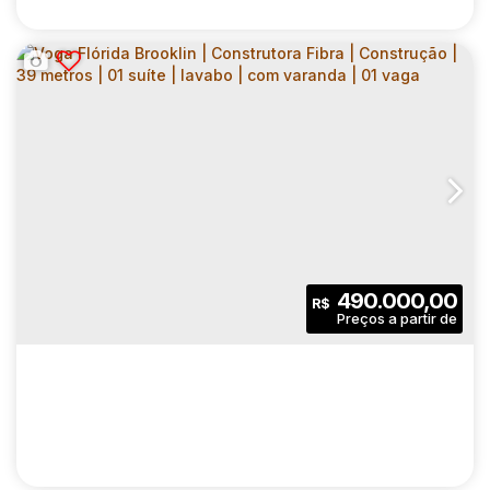
VOGA FLÓRIDA BROOKLIN | CONSTRUTORA
FIBRA | CONSTRUÇÃO | 32 METROS | 01
CEP: 04565-001
,
Rua Flórida
,
N°:
889
,
Zona Sul
,
Cidade 
SUÍTE | COM VARANDA | SEM VAGA
1
1
32
.00
m²
490.000,00
R$
Dormitório(s)
Banheiro(s)
Privativo:
1
1
32
.00
m²
Sala(s)
Suíte(s)
Útil:
1867
.00
m²
Terreno: