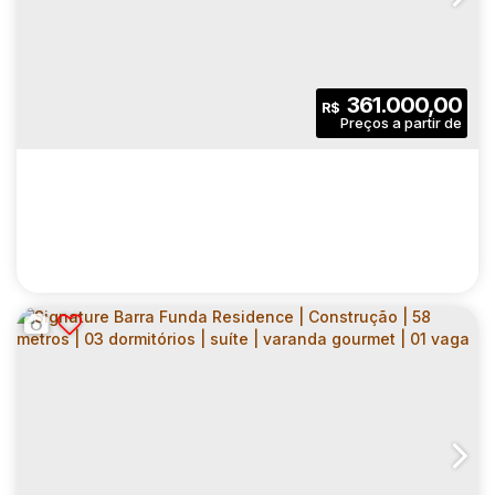
ELLEVA PRAÇA DA MOÇA | CONSTRUTORA
AVITA | CONSTRUÇÃO | 65 METROS | 03
CEP: 09911-340
,
Rua Felipe Camarão
,
N°:
287
,
Grande São Paulo
DORMITÓRIOS | SUÍTE | VARANDA
GOURMET | 01 VAGA
3
2
65
.00
m²
361.000,00
R$
Dormitório(s)
Banheiro(s)
Privativo:
1
1
1
Sala(s)
Suíte(s)
Vaga(s)
65
.00
m²
2241
.00
m²
Útil:
Terreno:
PÁTIO CENTRAL GALERIA | CONSTRUTORA
RIVA | CONSTRUÇÃO | 37 METROS | 02