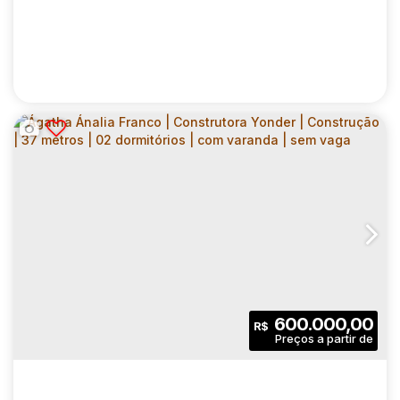
HOPE CARRÃO | CONSTRUTORA YONDER |
CONSTRUÇÃO | 52 METROS | 02
CEP: 03425-020
,
Rua Geraldo Correia
,
N°:
154
,
Zona Leste
DORMITÓRIOS | SUÍTE | VARANDA | 01 VAGA
2
2
52
.00
m²
600.000,00
R$
Dormitório(s)
Banheiro(s)
Privativo:
1
1
1
Sala(s)
Suíte(s)
Vaga(s)
52
.00
m²
363
.00
m²