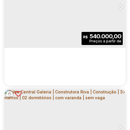
ELLEVA PRAÇA DA MOÇA | CONSTRUTORA
AVITA | CONSTRUÇÃO | 54 METROS | 02
CEP: 09911-340
,
Rua Felipe Camarão
,
N°:
287
,
Grande São Paulo
DORMITÓRIOS | SUÍTE | VARANDA
GOURMET | 01 VAGA
2
2
54
.00
m²
540.000,00
R$
Dormitório(s)
Banheiro(s)
Privativo:
1
1
1
Sala(s)
Suíte(s)
Vaga(s)
54
.00
m²
2241
.00
m²
Útil:
Terreno: