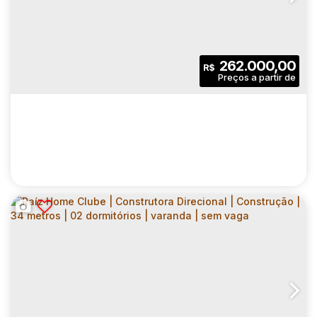
CONSTRUTORA DIRECIONAL |
CEP: 05550-050
,
Rua César Cavassi
,
N°:
74
,
Zona Oeste
,
CONSTRUÇÃO | 32 METROS | 02
DORMITÓRIOS | SEM VARANDA E VAGA
2
1
32
.00
m²
262.000,00
R$
Dormitório(s)
Banheiro(s)
Privativo:
1
32
.00
m²
15000
.00
m²
Sala(s)
Útil:
Terreno:
CONQUISTA CLUBE ITAIM PAULISTA |
CONSTRUTORA DIRECIONAL |