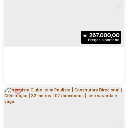
VIBRA PARQUE CIDADE UNIVERSITÁRIA |
CONSTRUÇÃO | 37 METROS | 02
CEP: 05360-030
,
Rua Professor Teotônio Monteiro de Barros Filho
DORMITÓRIOS | COM VARANDA | SEM VAGA
2
1
37
.00
m²
267.000,00
R$
Dormitório(s)
Banheiro(s)
Privativo:
1
37
.00
m²
6335
.00
m²
Sala(s)
Útil:
Terreno:
CONQUISTA CLUBE BUTANTÃ |