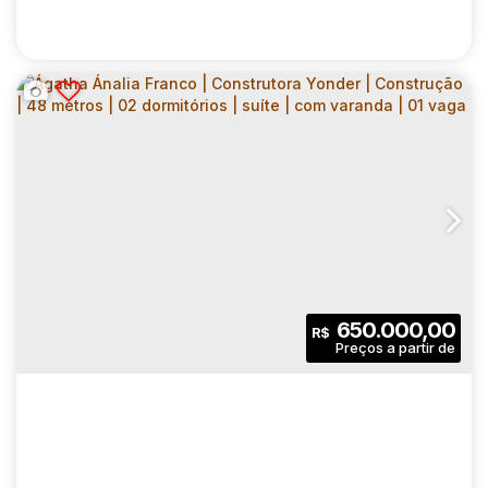
ÁGATHA ÁNALIA FRANCO | CONSTRUTORA
YONDER | CONSTRUÇÃO | 48 METROS | 02
CEP: 03357-037
,
Rua Potá
,
N°:
319
,
Zona Leste
,
Vila Formosa
DORMITÓRIOS | SUÍTE | COM VARANDA |
SEM VAGA
2
2
48
.00
m²
650.000,00
R$
Dormitório(s)
Banheiro(s)
Privativo:
1
1
48
.00
m²
Sala(s)
Suíte(s)
Útil:
1652
.00
m²
Terreno: