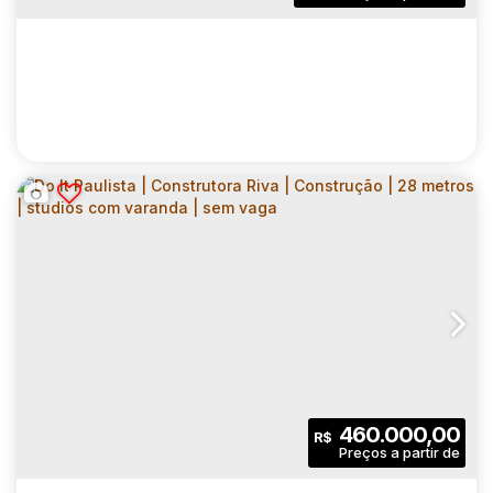
1
1
1
Sala(s)
Suíte(s)
Vaga(s)
64
.00
m²
2304
.00
m²
Útil:
Terreno:
VOGA PAULISTA | CONSTRUTORA FIBRA |
CONSTRUÇÃO | 85 METROS | SUÍTE |
CEP: 01308-020
,
Rua Herculano de Freitas
,
N°:
185
,
Zona 
VARANDA | LAVABO | 01 VAGA
3
3
85
.00
m²
460.000,00
R$
Dormitório(s)
Banheiro(s)
Privativo:
1
1
1
Sala(s)
Suíte(s)
Vaga(s)