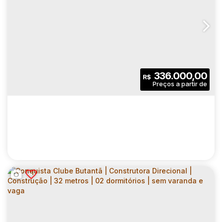
VIBRA PARQUE CIDADE UNIVERSITÁRIA |
CONSTRUÇÃO | 27 METROS | 01
CEP: 05360-030
,
Rua Professor Teotônio Monteiro de Barros Filho
DORMITÓRIO | COM VARANDA | SEM VAGA
1
1
27
.00
m²
336.000,00
R$
Dormitório(s)
Banheiro(s)
Privativo:
1
27
.00
m²
6335
.00
m²
Sala(s)
Útil:
Terreno: