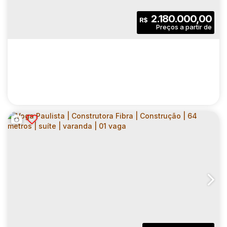
2.180.000,00
R$
GAIA IBIRAPUERA | CONSTRUTORA FIBRA |
CONSTRUÇÃO | 147 METROS | 04
CEP: 04040-030
,
Rua Loefgren
,
N°:
2465
,
Zona Sul
,
Vila
DORMITÓRIOS | 02 SUÍTES | VARANDA
GOURMET | 02 VAGAS
4
5
147
.00
m²