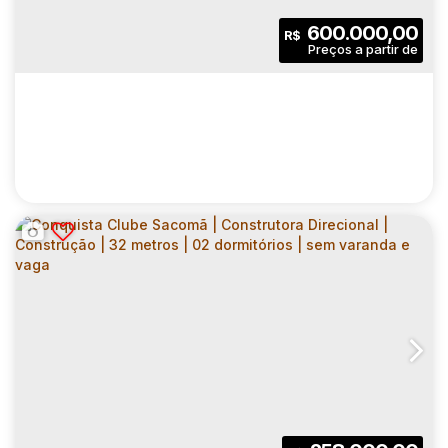
2
1
34
.00
m²
600.000,00
R$
Dormitório(s)
Banheiro(s)
Privativo:
1
34
.00
m²
10605
.00
m²
Sala(s)
Útil:
Terreno:
SIGNATURE BARRA FUNDA RESIDENCE |
CONSTRUÇÃO | 45 METROS | 02
CEP: 01141-010
,
Rua Robert Bosch
,
N°:
332
,
Zona Oeste
,
V
DORMITÓRIOS | SUÍTE | VARANDA | 01 VAGA
2
2
45
.00
m²