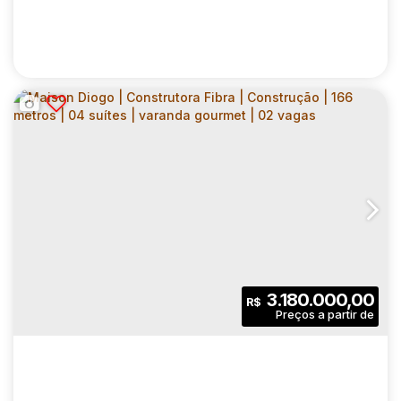
MAISON DIOGO | CONSTRUTORA FIBRA |
CONSTRUÇÃO | 123 METROS | 03 SUÍTES |
CEP: 04037-000
,
Rua Doutor Diogo de Faria
,
N°:
155
,
Zona
VARANDA GOURMET | 02 VAGAS
3
4
123
.00
m²
3.180.000,00
R$
Dormitório(s)
Banheiro(s)
Privativo:
1
3
2
Sala(s)
Suíte(s)
Vaga(s)
123
.00
m²
2230
.00
m²
Útil:
Terreno: