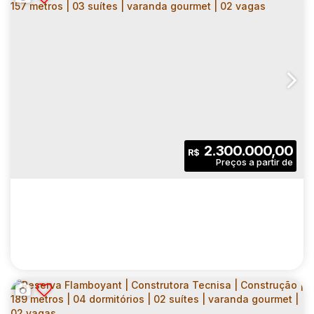
VOGA FLÓRIDA BROOKLIN | CONSTRUTORA
FIBRA | CONSTRUÇÃO | 80 METROS | 03
CEP: 04565-001
,
Rua Flórida
,
N°:
889
,
Zona Sul
,
Cidade 
DORMITÓRIOS | SUÍTE | VARANDA
GOURMET | 01 VAGA
3
3
80
.00
m²
2.300.000,00
R$
Dormitório(s)
Banheiro(s)
Privativo:
1
1
1
Sala(s)
Suíte(s)
Vaga(s)
80
.00
m²
1867
.00
m²
Útil:
Terreno: