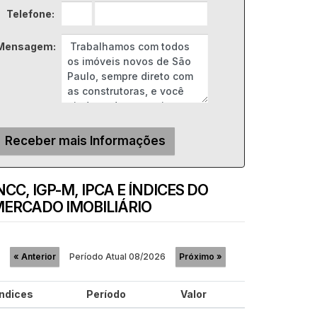
Telefone:
Mensagem:
NCC, IGP-M, IPCA E ÍNDICES DO
ERCADO IMOBILIÁRIO
Período Atual
08/2026
«
Anterior
Próximo
»
Índices
Período
Valor