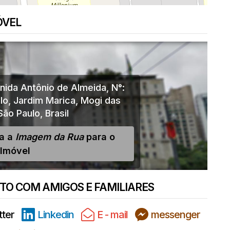
ÓVEL
nida Antônio de Almeida
,
N°:
lo
,
Jardim Marica
,
Mogi das
São Paulo
,
Brasil
ja a
Imagem da Rua
para o
Imóvel
O COM AMIGOS E FAMILIARES
tter
Linkedin
E - mail
messenger