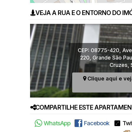
VEJA A RUA E O ENTORNO DO IM
CEP: 08775-420
,
Ave
220
,
Grande São Pau
Cruzes
,
Clique aqui e ve
COMPARTILHE ESTE APARTAMENT
WhatsApp
Facebook
Twi