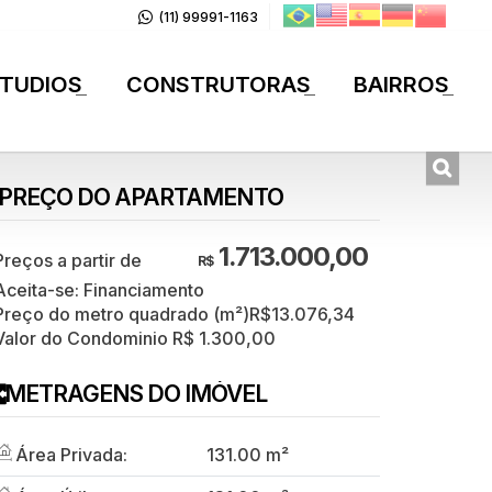
(11) 99991-1163
TUDIOS
CONSTRUTORAS
BAIRROS
+
+
+
PREÇO DO APARTAMENTO
1.713.000,00
R$
Aceita-se: Financiamento
Preço do metro quadrado (m²)
R$
13.076,34
Valor do Condominio
R$
1.300,00
METRAGENS DO IMÓVEL
Área Privada:
131
.00
m²