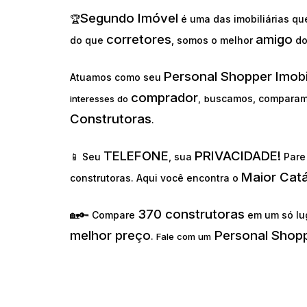
Segundo Imóvel
🏆
é uma das imobiliárias q
corretores
amigo
do que
, somos o melhor
d
Personal Shopper Imobi
Atuamos como seu
comprador
uscamos, comparam
interesses do
,
b
Construtoras
.
TELEFONE
PRIVACIDADE!
📱 Seu
, sua
Pare 
Maior Cat
construtoras. Aqui você encontra o
370 construtoras
🏡🔑 Compare
em um só lu
melhor preço
Personal Shopp
.
Fale com um