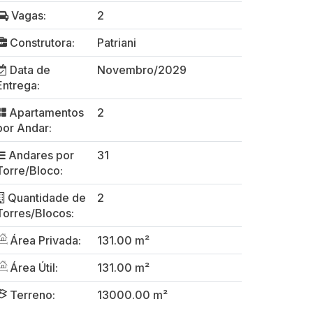
Vagas:
2
Construtora:
Patriani
Data de
Novembro/2029
Entrega:
Apartamentos
2
por Andar:
Andares por
31
Torre/Bloco:
Quantidade de
2
Torres/Blocos:
Área Privada:
131.00 m²
Área Útil:
131.00 m²
Terreno:
13000.00 m²