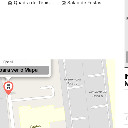
Quadra de Tênis
Salão de Festas
 de Almeida, 220, Jardim
s Cruzes, SP, São Paulo,
Brasil
para ver o
Mapa
I
M