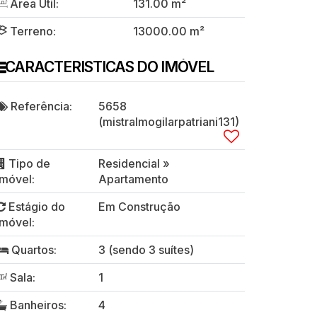
Área Útil:
131
.00
m²
Terreno:
13000
.00
m²
CARACTERISTICAS DO IMÓVEL
Referência:
5658
(mistralmogilarpatriani131)
Tipo de
Residencial
»
Imóvel:
Apartamento
Estágio do
Em Construção
Imóvel:
Quartos:
3 (sendo 3 suítes)
Sala:
1
Banheiros:
4