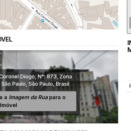
ÓVEL
I
M
Coronel Diogo
,
N°:
873
,
Zona
,
São Paulo
,
São Paulo
,
Brasil
ja a
Imagem da Rua
para o
Imóvel