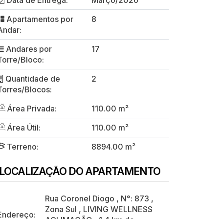
Data de Entrega:
Março/2026
Apartamentos por
8
Andar:
Andares por
17
Torre/Bloco:
Quantidade de
2
Torres/Blocos:
Área Privada:
110.00 m²
Área Útil:
110.00 m²
Terreno:
8894.00 m²
LOCALIZAÇÃO DO APARTAMENTO
Rua Coronel Diogo
,
N°:
873
,
Zona Sul
,
LIVING WELLNESS
Endereço: