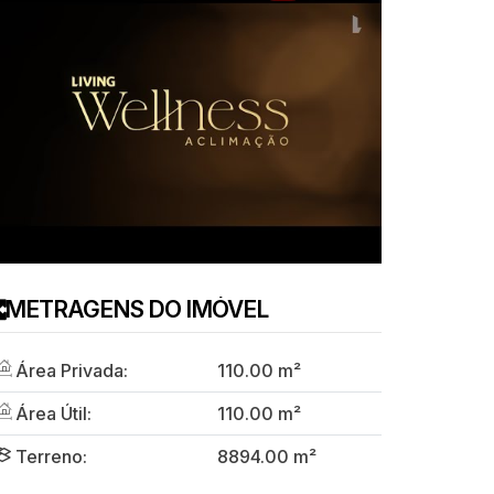
METRAGENS DO IMÓVEL
Área Privada:
110
.00
m²
Área Útil:
110
.00
m²
Terreno:
8894
.00
m²