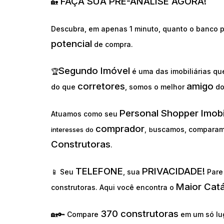
FAÇA SUA PRÉ-ANÁLISE AGORA!
🏡
Descubra, em apenas 1 minuto, quanto o banco p
potencial
de compra.
Segundo Imóvel
🏆
é uma das imobiliárias q
corretores
amigo
do que
, somos o melhor
d
Personal Shopper Imobi
Atuamos como seu
comprador
uscamos, comparam
interesses do
,
b
Construtoras
.
TELEFONE
PRIVACIDADE!
📱 Seu
, sua
Pare 
Maior Cat
construtoras. Aqui você encontra o
370 construtoras
🏡🔑 Compare
em um só lu