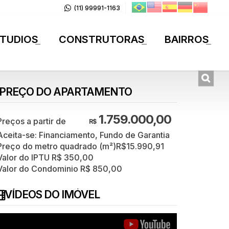
(11) 99991-1163
TUDIOS
CONSTRUTORAS
BAIRROS
+
+
+
PREÇO DO APARTAMENTO
1.759.000,00
R$
Aceita-se: Financiamento, Fundo de Garantia
Preço do metro quadrado (m²)
R$
15.990,91
Valor do IPTU
R$
350,00
Valor do Condominio
R$
850,00
VÍDEOS DO IMÓVEL