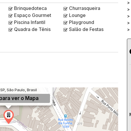
>
Brinquedoteca
Churrasqueira
>
Espaço Gourmet
Lounge
>
Piscina Infantil
Playground
>
Quadra de Tênis
Salão de Festas
>
go, 873, Jardim da Glória,
SP, São Paulo, Brasil
para ver o
Mapa