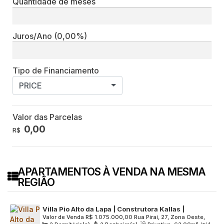
Quantidade de meses
Juros/Ano
(0,00%)
Tipo de Financiamento
PRICE
Valor das Parcelas
0,00
R$
APARTAMENTOS À VENDA NA MESMA
REGIÃO
Villa Pio Alto da Lapa | Construtora Kallas |
Valor de Venda
R$
1.075.000,00
Rua Piraí, 27, Zona Oeste,
Construção | 63 Metros | 02 Dormitórios | Suíte |