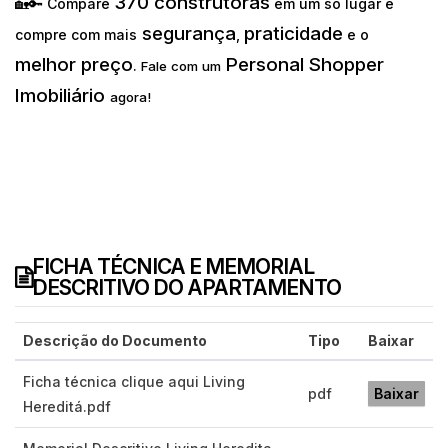
370 construtoras
🏡🔑 Compare
em um só lugar e
segurança
praticidade
compre com mais
,
e o
melhor preço
Personal Shopper
.
Fale com um
Imobiliário
agora!
FICHA TÉCNICA E MEMORIAL
DESCRITIVO DO APARTAMENTO
Descrição do Documento
Tipo
Baixar
Ficha técnica clique aqui Living
pdf
Baixar
Hereditá.pdf