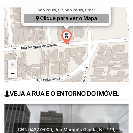
Rua Marquês Olinda, 179, Vila Dom Pedro I,
São Paulo, SP, São Paulo, Brasil
Clique para ver o
Mapa
+
−
VEJA A RUA E O ENTORNO DO IMÓVEL
CEP: 04277-000
,
Rua Marquês Olinda
,
N°:
179
,