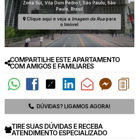
Zona Sul
,
Vila Dom Pedro I
,
São Paulo
,
São
Paulo
,
Brasil
Clique aqui e veja a
Imagem da Rua
para
o Imóvel
COMPARTILHE ESTE APARTAMENTO
COM AMIGOS E FAMILIARES
DÚVIDAS? LIGAMOS AGORA!
TIRE SUAS DÚVIDAS E RECEBA
ATENDIMENTO ESPECIALIZADO