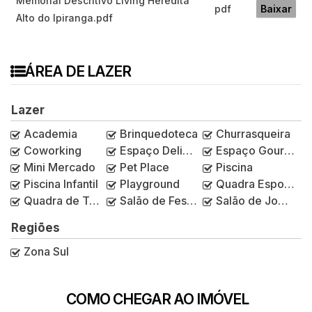
Memorial Descritivo Living Heredita
pdf
Baixar
Alto do Ipiranga.pdf
ÁREA DE LAZER
Lazer
Academia
Brinquedoteca
Churrasqueira
Coworking
Espaço Delivery
Espaço Gourmet
Mini Mercado
Pet Place
Piscina
Piscina Infantil
Playground
Quadra Esportiva
Quadra de Tênis
Salão de Festas
Salão de Jogos
Regiões
Zona Sul
COMO CHEGAR AO IMÓVEL