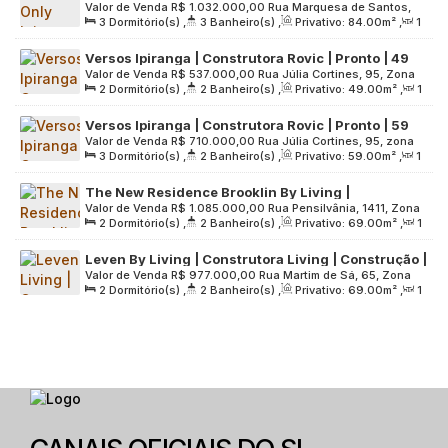
Valor de Venda
R$
1.032.000,00
Rua Marquesa de Santos,
Construção | 84 metros | 03 dormitórios | suíte |
3
Dormitório(s)
,
3
Banheiro(s)
,
Privativo:
84
.00
m²
,
1
41, Zona Sul, 04269-040, Vila Dom Pedro I, São Paulo, São
varanda gourmet | 01 vaga
Sala(s)
,
1
Suíte(s)
,
1
Vaga(s)
,
Útil:
84
.00
m²
,
Terreno:
Paulo, Brasil
Versos Ipiranga | Construtora Rovic | Pronto | 49
2846
.00
m²
Valor de Venda
R$
537.000,00
Rua Júlia Cortines, 95, Zona
metros | 02 dormitórios | suíte | com varanda | sem
2
Dormitório(s)
,
2
Banheiro(s)
,
Privativo:
49
.00
m²
,
1
Sul, 04279-060, Vila Dom Pedro I, São Paulo, São Paulo,
vaga
Sala(s)
,
1
Suíte(s)
,
Útil:
49
.00
m²
,
Terreno:
2054
.00
m²
Brasil
Versos Ipiranga | Construtora Rovic | Pronto | 59
Valor de Venda
R$
710.000,00
Rua Júlia Cortines, 95, zona
metros | 03 dormitórios | suíte | varanda | 01 vaga
3
Dormitório(s)
,
2
Banheiro(s)
,
Privativo:
59
.00
m²
,
1
sul, 04279-060, Vila Dom Pedro I, São Paulo, São Paulo,
Sala(s)
,
1
Suíte(s)
,
1
Vaga(s)
,
Útil:
59
.00
m²
,
Terreno:
Brasil
The New Residence Brooklin By Living |
2054
.00
m²
Valor de Venda
R$
1.085.000,00
Rua Pensilvânia, 1411, Zona
Construção | 69 metros | 02 dormitórios | suíte |
2
Dormitório(s)
,
2
Banheiro(s)
,
Privativo:
69
.00
m²
,
1
Sul, 04564-004, Cidade Monções, São Paulo, São Paulo,
varanda gourmet | 01 vaga
Sala(s)
,
1
Suíte(s)
,
1
Vaga(s)
,
Útil:
69
.00
m²
,
Terreno:
Brasil
Leven By Living | Construtora Living | Construção |
3442
.00
m²
Valor de Venda
R$
977.000,00
Rua Martim de Sá, 65, Zona
69 metros | 02 dormitórios | suíte | varanda
2
Dormitório(s)
,
2
Banheiro(s)
,
Privativo:
69
.00
m²
,
1
Sul, 04128-070, Vila Mariana, São Paulo, São Paulo, Brasil
gourmet | 01 vaga
Sala(s)
,
1
Suíte(s)
,
1
Vaga(s)
,
Útil:
69
.00
m²
,
Terreno:
3152
.00
m²