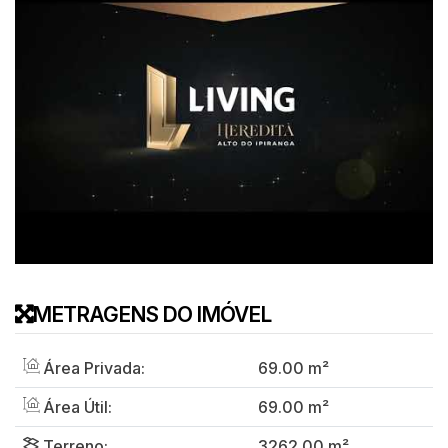
METRAGENS DO IMÓVEL
Área Privada:
69
.00
m²
Área Útil:
69
.00
m²
Terreno:
3262
.00
m²