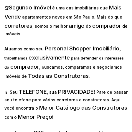
Segundo Imóvel
Mais
🏆
é uma das imobiliárias que
Vende
apartamentos novos em São Paulo. Mais do que
corretores
amigo
comprador
, somos o melhor
do
de
imóveis.
Personal Shopper Imobiliário,
Atuamos como seu
exclusivamente
trabalhamos
para defender os interesses
comprador
uscamos, comparamos e negociamos
do
,
b
Todas as Construtoras
imóveis de
.
TELEFONE
PRIVACIDADE!
📱 Seu
, sua
Pare de passar
seu telefone para vários corretores e construtoras. Aqui
Maior Catálogo das Construtoras
você encontra o
Menor Preço
com o
!