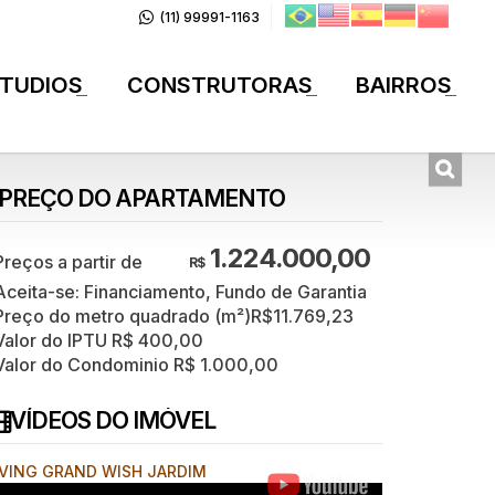
(11) 99991-1163
TUDIOS
CONSTRUTORAS
BAIRROS
+
+
+
PREÇO DO APARTAMENTO
1.224.000,00
R$
Aceita-se: Financiamento, Fundo de Garantia
Preço do metro quadrado (m²)
R$
11.769,23
Valor do IPTU
R$
400,00
Valor do Condominio
R$
1.000,00
VÍDEOS DO IMÓVEL
IVING GRAND WISH JARDIM