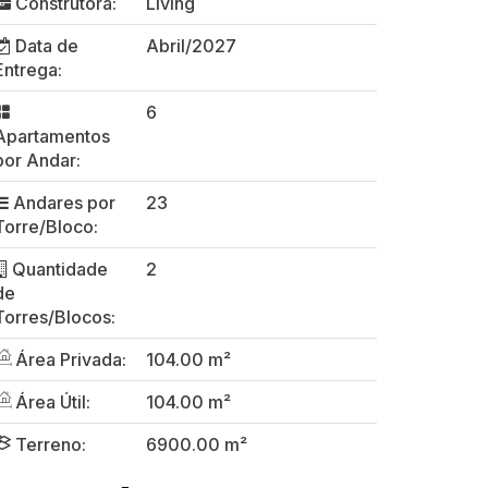
Construtora:
Living
Data de
Abril/2027
Entrega:
6
Apartamentos
por Andar:
Andares por
23
Torre/Bloco:
Quantidade
2
de
Torres/Blocos:
Área Privada:
104.00 m²
Área Útil:
104.00 m²
Terreno:
6900.00 m²