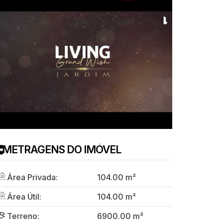
METRAGENS DO IMÓVEL
Área Privada:
104
.00
m²
Área Útil:
104
.00
m²
Terreno:
6900
.00
m²