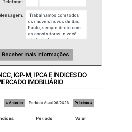
Telefone:
Mensagem:
NCC, IGP-M, IPCA E ÍNDICES DO
ERCADO IMOBILIÁRIO
Período Atual
08/2026
«
Anterior
Próximo
»
Índices
Período
Valor