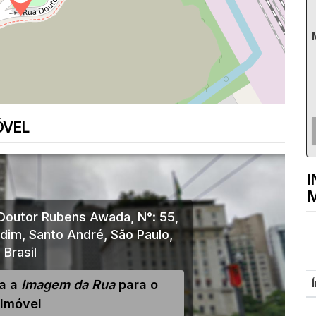
ÓVEL
I
M
Doutor Rubens Awada
,
N°:
55
,
rdim
,
Santo André
,
São Paulo
,
Brasil
ja a
Imagem da Rua
para o
Imóvel