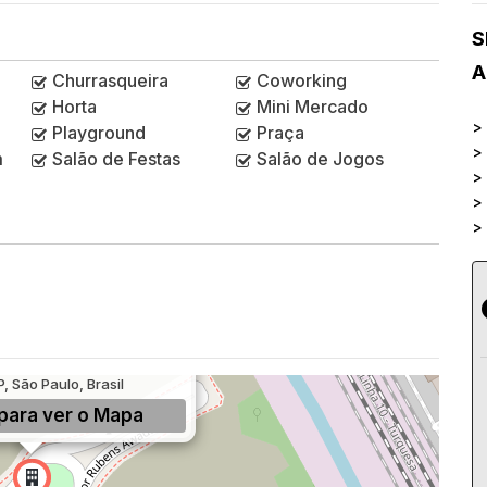
S
A
Churrasqueira
Coworking
Horta
Mini Mercado
>
Playground
Praça
>
m
Salão de Festas
Salão de Jogos
>
>
>
s Awada, 55, Jardim, Santo
, São Paulo, Brasil
para ver o
Mapa