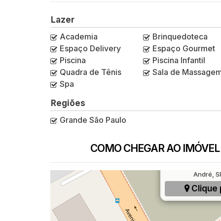
Lazer
Academia
Brinquedoteca
Espaço Delivery
Espaço Gourmet
Piscina
Piscina Infantil
Quadra de Tênis
Sala de Massage
Spa
Regiões
Grande São Paulo
COMO CHEGAR AO IMÓVEL
Rua Doutor Ruben
André, SP
Clique 