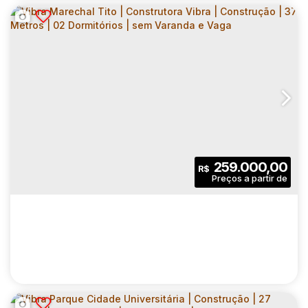
VIBRA MARECHAL TITO | CONSTRUTORA
VIBRA | CONSTRUÇÃO | 32 METROS | 02
CEP: 08160-495
,
Avenida Marechal Tito
,
N°:
3000
,
Zona 
DORMITÓRIOS | SEM VARANDA E VAGA
2
1
32
.00
m²
259.000,00
R$
Dormitório(s)
Banheiro(s)
Privativo:
1
32
.00
m²
4794
.00
m²
Sala(s)
Útil:
Terreno: