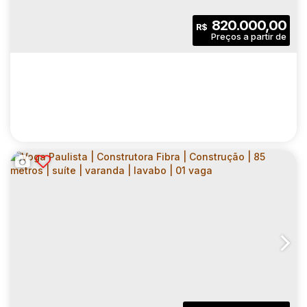
820.000,00
R$
VOGA PAULISTA | CONSTRUTORA FIBRA |
CONSTRUÇÃO | 64 METROS | SUÍTE |
CEP: 01308-020
,
Rua Herculano de Freitas
,
N°:
185
,
Zona 
VARANDA | 01 VAGA
2
2
64
.00
m²