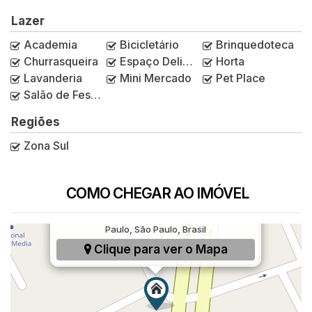
Lazer
Academia
Bicicletário
Brinquedoteca
Churrasqueira
Espaço Delivery
Horta
Lavanderia
Mini Mercado
Pet Place
Salão de Festas
Regiões
Zona Sul
COMO CHEGAR AO IMÓVEL
Rua Laguna, 508, Jardim Caravelas, São
Paulo, São Paulo, Brasil
Clique para ver o
Mapa