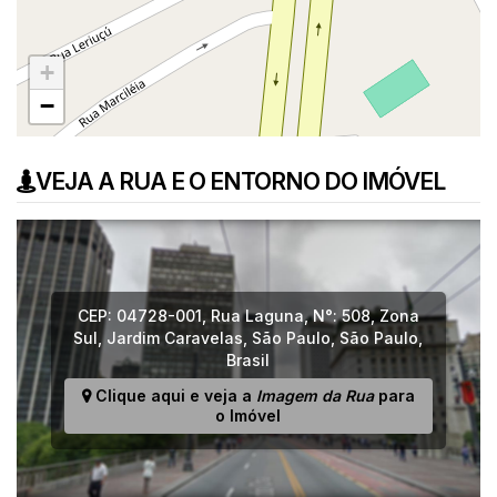
+
−
VEJA A RUA E O ENTORNO DO IMÓVEL
CEP: 04728-001
,
Rua Laguna
,
N°:
508
,
Zona
Sul
,
Jardim Caravelas
,
São Paulo
,
São Paulo
,
Brasil
Clique aqui e veja a
Imagem da Rua
para
o Imóvel