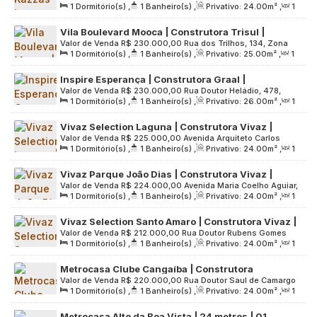
1
Dormitório(s)
,
1
Banheiro(s)
,
Privativo:
24
.00
m²
,
1
Aparecido de Moraes, 12, Zona Leste, 08220-375, Vila
Vaga
Sala(s)
,
Útil:
24
.00
m²
,
Terreno:
4845
.00
m²
Campanela, São Paulo, São Paulo, Brasil
Vila Boulevard Mooca | Construtora Trisul |
Valor de Venda
R$
230.000,00
Rua dos Trilhos, 134, Zona
Construção | 25 metros | 01 suíte | com varanda |
1
Dormitório(s)
,
1
Banheiro(s)
,
Privativo:
25
.00
m²
,
1
Leste, 03168-005, Mooca, São Paulo, São Paulo, Brasil
sem vaga
Sala(s)
,
1
Suíte(s)
,
Útil:
25
.00
m²
,
Terreno:
8679
.00
m²
Inspire Esperança | Construtora Graal |
Valor de Venda
R$
230.000,00
Rua Doutor Heládio, 478,
Construção | 26 metros | 01 dormitório | com
1
Dormitório(s)
,
1
Banheiro(s)
,
Privativo:
26
.00
m²
,
1
Zona Leste, 03650-020, Vila Esperança, São Paulo, São
varanda | sem vaga
Sala(s)
,
Útil:
26
.00
m²
,
Terreno:
2080
.00
m²
Paulo, Brasil
Vivaz Selection Laguna | Construtora Vivaz |
Valor de Venda
R$
225.000,00
Avenida Arquiteto Carlos
Construção | 24 metros | 01 dormitório | sem
1
Dormitório(s)
,
1
Banheiro(s)
,
Privativo:
24
.00
m²
,
1
Bratke, 440, Zona Sul, 04728-001, Jardim Caravelas, São
varanda e vaga
Sala(s)
,
Útil:
24
.00
m²
,
Terreno:
3553
.00
m²
Paulo, São Paulo, Brasil
Vivaz Parque João Dias | Construtora Vivaz |
Valor de Venda
R$
224.000,00
Avenida Maria Coelho Aguiar,
Construção | 24 metros | 01 suíte | sem varanda e
1
Dormitório(s)
,
1
Banheiro(s)
,
Privativo:
24
.00
m²
,
1
250, Zona Sul, 05805-000, Jardim São Luís, São Paulo, São
vaga
Sala(s)
,
1
Suíte(s)
,
Útil:
24
.00
m²
,
Terreno:
1252
.00
m²
Paulo, Brasil
Vivaz Selection Santo Amaro | Construtora Vivaz |
Valor de Venda
R$
212.000,00
Rua Doutor Rubens Gomes
Construção | 24 metros | 01 suíte | sem varanda e
1
Dormitório(s)
,
1
Banheiro(s)
,
Privativo:
24
.00
m²
,
1
Bueno, 158, Zona Sul, 04730-000, Várzea de Baixo, São
vaga
Sala(s)
,
1
Suíte(s)
,
Útil:
24
.00
m²
,
Terreno:
5278
.00
m²
Paulo, São Paulo, Brasil
Metrocasa Clube Cangaíba | Construtora
Valor de Venda
R$
220.000,00
Rua Doutor Saul de Camargo
Metrocasa | 24 metros | Studios sem varanda e
1
Dormitório(s)
,
1
Banheiro(s)
,
Privativo:
24
.00
m²
,
1
Neves, 180, Zona Leste, 03755-100, Vila Constança, São
vaga
Sala(s)
,
Útil:
24
.00
m²
Paulo, São Paulo, Brasil
Metrocasa Alto da Boa Vista | 24 metros | 01