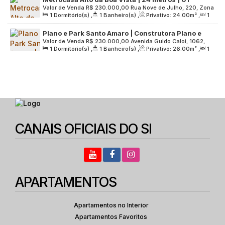
Valor de Venda
R$
230.000,00
Rua Nove de Julho, 220, Zona
dormitório | com varanda | sem vaga
1
Dormitório(s)
,
1
Banheiro(s)
,
Privativo:
24
.00
m²
,
1
Sul, 04739-010, Santo Amaro, São Paulo, São Paulo, Brasil
Sala(s)
,
Útil:
24
.00
m²
Plano e Park Santo Amaro | Construtora Plano e
Valor de Venda
R$
230.000,00
Avenida Guido Caloi, 1062,
Plano | Lançamento | 26 metros | 01 suíte | com
1
Dormitório(s)
,
1
Banheiro(s)
,
Privativo:
26
.00
m²
,
1
Zona Sul, 05802-140, Jardim São Luís, São Paulo, São Paulo,
varanda | sem vaga
Sala(s)
,
1
Suíte(s)
,
Útil:
26
.00
m²
,
Terreno:
6141
.00
m²
Brasil
CANAIS OFICIAIS DO SI
APARTAMENTOS
Apartamentos no Interior
Apartamentos Favoritos