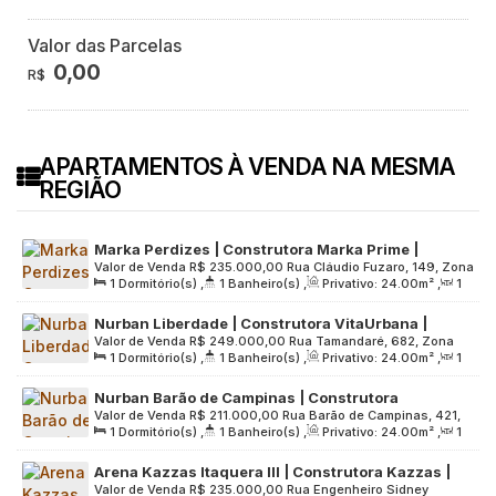
Valor das Parcelas
0,00
R$
APARTAMENTOS À VENDA NA MESMA
REGIÃO
Marka Perdizes | Construtora Marka Prime |
Valor de Venda
R$
235.000,00
Rua Cláudio Fuzaro, 149, Zona
Construção | 24 metros | 01 suíte | com varanda |
1
Dormitório(s)
,
1
Banheiro(s)
,
Privativo:
24
.00
m²
,
1
Oeste, 05028-100, Vila Anglo Brasileira, São Paulo, São
sem vaga
Sala(s)
,
1
Suíte(s)
,
Útil:
24
.00
m²
,
Terreno:
1780
.00
m²
Paulo, Brasil
Nurban Liberdade | Construtora VitaUrbana |
Valor de Venda
R$
249.000,00
Rua Tamandaré, 682, Zona
Construção | 24 metros | studios com varanda |
1
Dormitório(s)
,
1
Banheiro(s)
,
Privativo:
24
.00
m²
,
1
Central, 01525-000, Liberdade, São Paulo, São Paulo, Brasil
sem vaga
Sala(s)
,
Útil:
24
.00
m²
,
Terreno:
682
.00
m²
Nurban Barão de Campinas | Construtora
Valor de Venda
R$
211.000,00
Rua Barão de Campinas, 421,
VitaUrbana | Construção | 24 metros | 01
1
Dormitório(s)
,
1
Banheiro(s)
,
Privativo:
24
.00
m²
,
1
Zona Central, 01201-001, Campos Elíseos, São Paulo, São
dormitório | com varanda | sem vaga
Sala(s)
,
Útil:
24
.00
m²
,
Terreno:
772
.00
m²
Paulo, Brasil
Arena Kazzas Itaquera III | Construtora Kazzas |
Valor de Venda
R$
235.000,00
Rua Engenheiro Sidney
Construção | 24 Metros | Studios | sem Varanda e