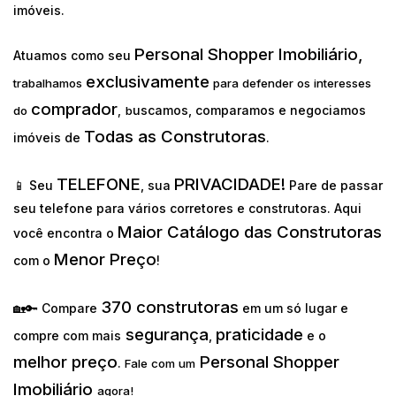
imóveis.
Personal Shopper Imobiliário,
Atuamos como seu
exclusivamente
trabalhamos
para defender os interesses
comprador
uscamos, comparamos e negociamos
do
,
b
Todas as Construtoras
imóveis de
.
TELEFONE
PRIVACIDADE!
📱 Seu
, sua
Pare de passar
seu telefone para vários corretores e construtoras. Aqui
Maior Catálogo das Construtoras
você encontra o
Menor Preço
com o
!
370 construtoras
🏡🔑 Compare
em um só lugar e
segurança
praticidade
compre com mais
,
e o
melhor preço
Personal Shopper
.
Fale com um
Imobiliário
agora!