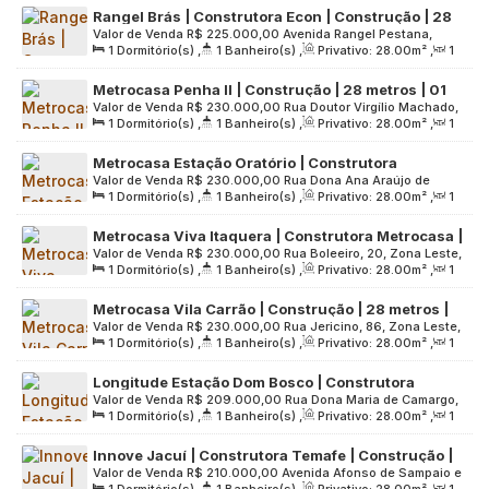
Rangel Brás | Construtora Econ | Construção | 28
Valor de Venda
R$
225.000,00
Avenida Rangel Pestana,
metros | 01 suite | com varanda | sem vaga
1
Dormitório(s)
,
1
Banheiro(s)
,
Privativo:
28
.00
m²
,
1
1244, Centro de São Paulo, 03002-000, Brás, São Paulo, São
Sala(s)
,
1
Suíte(s)
,
Útil:
28
.00
m²
,
Terreno:
1883
.00
m²
Paulo, Brasil
Metrocasa Penha II | Construção | 28 metros | 01
Valor de Venda
R$
230.000,00
Rua Doutor Virgílio Machado,
dormitório | office | com varanda | sem vaga
1
Dormitório(s)
,
1
Banheiro(s)
,
Privativo:
28
.00
m²
,
1
300, Zona Leste, 03733-180, Vila Pierina, São Paulo, São
Sala(s)
,
Útil:
28
.00
m²
Paulo, Brasil
Metrocasa Estação Oratório | Construtora
Valor de Venda
R$
230.000,00
Rua Dona Ana Araújo de
Metrocasa | Construção | 28 metros | 01 dormitório
1
Dormitório(s)
,
1
Banheiro(s)
,
Privativo:
28
.00
m²
,
1
Paula, 482, Zona Leste, 03274-000, Vila Santa Clara, São
| office | com varanda | sem vaga
Sala(s)
,
Útil:
28
.00
m²
,
Terreno:
1846
.00
m²
Paulo, São Paulo, Brasil
Metrocasa Viva Itaquera | Construtora Metrocasa |
Valor de Venda
R$
230.000,00
Rua Boleeiro, 20, Zona Leste,
Construção | 28 metros | Office | com varanda sem
1
Dormitório(s)
,
1
Banheiro(s)
,
Privativo:
28
.00
m²
,
1
08290-640, Itaquera, São Paulo, São Paulo, Brasil
vaga
Sala(s)
,
Útil:
28
.00
m²
,
Terreno:
2000
.00
m²
Metrocasa Vila Carrão | Construção | 28 metros |
Valor de Venda
R$
230.000,00
Rua Jericino, 86, Zona Leste,
01 dormitório | office com varanda | sem vaga
1
Dormitório(s)
,
1
Banheiro(s)
,
Privativo:
28
.00
m²
,
1
03442-000, Chácara Califórnia, São Paulo, São Paulo, Brasil
Sala(s)
,
Útil:
28
.00
m²
,
Terreno:
1890
.00
m²
Longitude Estação Dom Bosco | Construtora
Valor de Venda
R$
209.000,00
Rua Dona Maria de Camargo,
Longitude | Construção | 28 metros | 01 dormitório
1
Dormitório(s)
,
1
Banheiro(s)
,
Privativo:
28
.00
m²
,
1
234, Zona Leste, 08215-260, Itaquera, São Paulo, São Paulo,
| varanda | office | sem vaga
Sala(s)
,
Útil:
28
.00
m²
,
Terreno:
1814
.00
m²
Brasil
Innove Jacuí | Construtora Temafe | Construção |
Valor de Venda
R$
210.000,00
Avenida Afonso de Sampaio e
28 metros | 01 dormitório | varanda | sem vaga