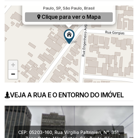
Rua Virgílio Paltrinieri, 351, Vila Fanton, São
Paulo, SP, São Paulo, Brasil
Clique para ver o
Mapa
+
−
VEJA A RUA E O ENTORNO DO IMÓVEL
CEP: 05203-160
,
Rua Virgílio Paltrinieri
,
N°:
351
,