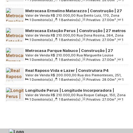
1
Dormitório(s)
,
1
Banheiro(s)
,
Privativo:
28
.00
m²
,
1
Sousa, 1, Zona Leste, 08270-000, Jardim Nossa Senhora do
Sala(s)
,
Útil:
28
.00
m²
,
Terreno:
3658
.00
m²
Carmo, São Paulo, São Paulo, Brasil
Metrocasa Ermelino Matarazzo | Construção | 27
Valor de Venda
R$
210.000,00
Rua Bento Luiz, 170, Zona
metros | 01 dormitório | office | com varanda | sem
1
Dormitório(s)
,
1
Banheiro(s)
,
Privativo:
27
.00
m²
,
1
Leste, 03805-050, Parque Boturussu, São Paulo, São Paulo,
vaga
Sala(s)
,
Útil:
27
.00
m²
Brasil
Metrocasa Estação Perus | Construção | 27 metros
Valor de Venda
R$
210.000,00
Rua Dona Rosina, 264, Zona
| 01 dormitório | office | com varanda | sem vaga
1
Dormitório(s)
,
1
Banheiro(s)
,
Privativo:
27
.00
m²
,
1
Oeste, 05202-120, Perus, São Paulo, São Paulo, Brasil
Sala(s)
,
Útil:
27
.00
m²
Metrocasa Parque Nabuco | Construção | 27
Valor de Venda
R$
210.000,00
Rua Marguerite Louise
metros | 01 dormitório | office | com varanda | sem
1
Dormitório(s)
,
1
Banheiro(s)
,
Privativo:
27
.00
m²
,
1
Riechelman, 116, Zona Sul, 04403-010, Vila Erna, São Paulo,
vaga
Sala(s)
,
Útil:
27
.00
m²
São Paulo, Brasil
Real Raposo Vida e Lazer | Construtora P4
Valor de Venda
R$
200.000,00
Rua dos Piemonteses, 251,
Engenharia | Construção | 28 Metros | 01 Suíte com
1
Dormitório(s)
,
1
Banheiro(s)
,
Privativo:
28
.00
m²
,
1
Grande São Paulo, 05550-070, Jardim do Lago, São Paulo,
Varanda | sem Vaga
Sala(s)
,
1
Suíte(s)
,
Útil:
28
.00
m²
,
Terreno:
5346
.00
m²
São Paulo, Brasil
Longitude Perus | Longitude Incorporadora |
Valor de Venda
R$
210.000,00
Rua Roque Callage, 150, Zona
Construção | 27 metros | 01 dormitório | office com
1
Dormitório(s)
,
1
Banheiro(s)
,
Privativo:
27
.00
m²
,
1
Norte, 05208-170, Vila Perus, São Paulo, São Paulo, Brasil
varanda | sem vaga
Sala(s)
,
Útil:
27
.00
m²
,
Terreno:
5479
.00
m²