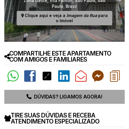
Zona Oeste
,
Vila Fanton
,
São Paulo
,
São
Paulo
,
Brasil
Clique aqui e veja a
Imagem da Rua
para
o Imóvel
COMPARTILHE ESTE APARTAMENTO
COM AMIGOS E FAMILIARES
DÚVIDAS? LIGAMOS AGORA!
TIRE SUAS DÚVIDAS E RECEBA
ATENDIMENTO ESPECIALIZADO