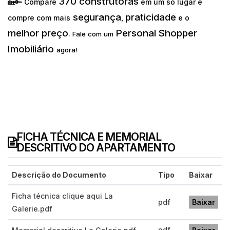
370 construtoras
🏡🔑 Compare
em um só lugar e
segurança
praticidade
compre com mais
,
e o
melhor preço
Personal Shopper
.
Fale com um
Imobiliário
agora!
FICHA TÉCNICA E MEMORIAL
DESCRITIVO DO APARTAMENTO
Descrição do Documento
Tipo
Baixar
Ficha técnica clique aqui La
pdf
Baixar
Galerie.pdf
pdf