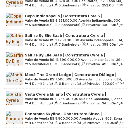
Valor de Venda
R$
4.678.000,00
Dos Imarés, 182, Zona Sul,
| 252 metros | 04 suítes | varanda gourmet | 04
4
Dormitório(s)
,
5
Banheiro(s)
,
Privativo:
252
.00
m²
,
04085-000, Indianópolis, São Paulo, São Paulo, Brasil
vagas
2
Sala(s)
,
4
Suíte(s)
,
4
Vaga(s)
,
Útil:
252
.00
m²
,
Copa Indianópolis | Construtora Lote 5 |
Terreno:
2500
.00
m²
Valor de Venda
R$
9.351.000,00
Avenida Indianópolis, 300,
Construção | 300 metros | 04 suítes | hall privativo
5
Dormitório(s)
,
5
Banheiro(s)
,
Privativo:
300
.00
m²
,
Zona Sul, 04062-000, Indianópolis, São Paulo, São Paulo,
| depósito | 04 vagas
2
Sala(s)
,
4
Suíte(s)
,
4
Vaga(s)
,
Útil:
300
.00
m²
,
Brasil
Saffire By Elie Saab | Construtora Cyrela |
Terreno:
3000
.00
m²
Valor de Venda
R$
13.758.000,00
Avenida Indianópolis, 394,
Construção | 359 metros | 04 suítes | varanda
4
Dormitório(s)
,
7
Banheiro(s)
,
Privativo:
359
.00
m²
,
Zona Sul, 04062-000, Indianópolis, São Paulo, São Paulo,
gourmet | 04 vagas
2
Sala(s)
,
4
Suíte(s)
,
4
Vaga(s)
,
Útil:
359
.00
m²
,
Brasil
Saffire By Elie Saab | Construtora Cyrela |
Terreno:
7600
.00
m²
Valor de Venda
R$
13.390.000,00
Avenida Indianópolis, 394,
Construção | 493 metros | 05 suítes | varanda
5
Dormitório(s)
,
8
Banheiro(s)
,
Privativo:
493
.00
m²
,
Zona Sul, 04062-000, Indianópolis, São Paulo, São Paulo,
gourmet | 05 vagas
2
Sala(s)
,
5
Suíte(s)
,
5
Vaga(s)
,
Útil:
493
.00
m²
,
Brasil
Monã The Grand Lodge | Construtora Diálogo |
Terreno:
7600
.00
m²
Valor de Venda
R$
7.500.000,00
Avenida Indianópolis, 624,
Construção | 290 metros | 04 suites | 04 vagas
4
Dormitório(s)
,
6
Banheiro(s)
,
Privativo:
290
.00
m²
,
Zona Sul, 04062-001, Indianópolis, São Paulo, São Paulo,
2
Sala(s)
,
4
Suíte(s)
,
4
Vaga(s)
,
Útil:
290
.00
m²
,
Brasil
Vista Cyrela Milano | Construtora Cyrela |
Terreno:
6300
.00
m²
Valor de Venda
R$
9.734.000,00
Rua São Cassiano, 1, Zona
Construção | 348 metros | 04 suítes | varanda
4
Dormitório(s)
,
7
Banheiro(s)
,
Privativo:
348
.00
m²
,
Oeste, 05602-050, Jardim Everest, São Paulo, São Paulo,
gourmet | 04 vagas
2
Sala(s)
,
4
Suíte(s)
,
4
Vaga(s)
,
Útil:
348
.00
m²
,
Brasil
Panorama Skyline | Construtora Sinco |
Terreno:
6050
.00
m²
Valor de Venda
R$
5.800.000,00
Avenida Açocê, 808, Zona
Construção | 248 metros | 04 suítes | hall privativo
4
Dormitório(s)
,
6
Banheiro(s)
,
Privativo:
248
.00
m²
,
Sul, 04075-024, Indianópolis, São Paulo, São Paulo, Brasil
| 04 vagas
2
Sala(s)
,
4
Suíte(s)
,
4
Vaga(s)
,
Útil:
248
.00
m²
,