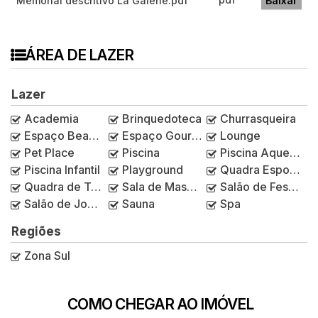
Memorial descritivo La Galerie.pdf
Baixar
ÁREA DE LAZER
Lazer
Academia
Brinquedoteca
Churrasqueira
Espaço Beauty
Espaço Gourmet
Lounge
Pet Place
Piscina
Piscina Aquecida
Piscina Infantil
Playground
Quadra Esportiva
Quadra de Tênis
Sala de Massagem
Salão de Festas
Salão de Jogos
Sauna
Spa
Regiões
Zona Sul
COMO CHEGAR AO IMÓVEL