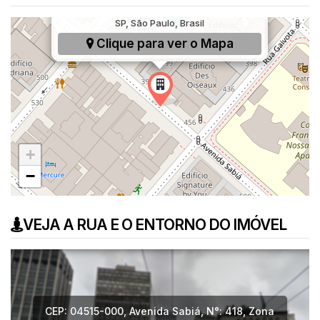
Avenida Sabiá, 418, Indianópolis, São Paulo,
SP, São Paulo, Brasil
Clique para ver o
Mapa
+
−
VEJA A RUA E O ENTORNO DO IMÓVEL
CEP: 04515-000
,
Avenida Sabiá
,
N°:
418
,
Zona