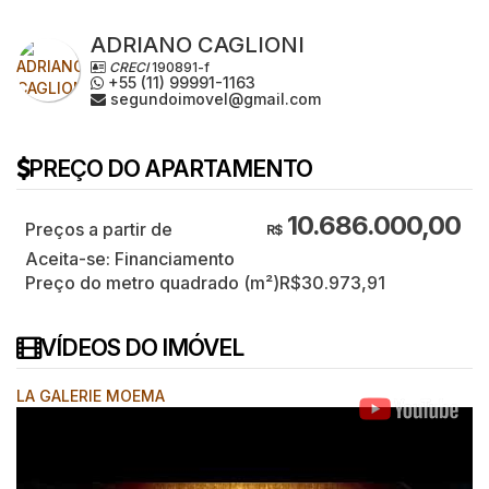
ADRIANO CAGLIONI
CRECI
190891-f
+55 (11) 99991-1163
segundoimovel@gmail.com
PREÇO DO APARTAMENTO
10.686.000,00
R$
Aceita-se: Financiamento
Preço do metro quadrado (m²)
R$
30.973,91
VÍDEOS DO IMÓVEL
LA GALERIE MOEMA