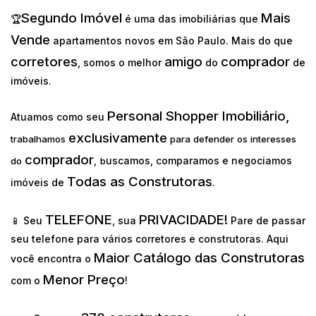
Segundo Imóvel
Mais
🏆
é uma das imobiliárias que
Vende
apartamentos novos em São Paulo. Mais do que
corretores
amigo
comprador
, somos o melhor
do
de
imóveis.
Personal Shopper Imobiliário,
Atuamos como seu
exclusivamente
trabalhamos
para defender os interesses
comprador
uscamos, comparamos e negociamos
do
,
b
Todas as Construtoras
imóveis de
.
TELEFONE
PRIVACIDADE!
📱 Seu
, sua
Pare de passar
seu telefone para vários corretores e construtoras. Aqui
Maior Catálogo das Construtoras
você encontra o
Menor Preço
com o
!