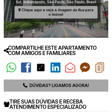
Sul
,
Indianópolis
,
São Paulo
,
São Paulo
,
Brasil
Clique aqui e veja a
Imagem da Rua
para
o Imóvel
COMPARTILHE ESTE APARTAMENTO
COM AMIGOS E FAMILIARES
DÚVIDAS? LIGAMOS AGORA!
TIRE SUAS DÚVIDAS E RECEBA
ATENDIMENTO ESPECIALIZADO