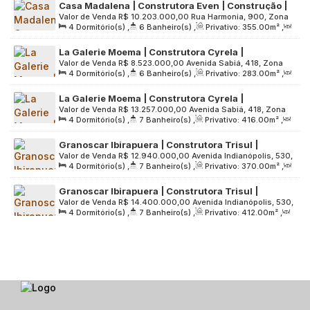
Casa Madalena | Construtora Even | Construção |
Terreno:
2120
.00
m²
Valor de Venda
R$
10.203.000,00
Rua Harmonia, 900, Zona
355 metros | 04 suítes | hall privativo | office
4
Dormitório(s)
,
6
Banheiro(s)
,
Privativo:
355
.00
m²
,
Oeste, 05435-001, Sumarezinho, São Paulo, São Paulo,
privativo | 04 vagas
2
Sala(s)
,
4
Suíte(s)
,
4
Vaga(s)
,
Útil:
355
.00
m²
,
Brasil
La Galerie Moema | Construtora Cyrela |
Terreno:
4292
.00
m²
Valor de Venda
R$
8.523.000,00
Avenida Sabiá, 418, Zona
Construção | 283 metros | 04 suítes | 03 vagas
4
Dormitório(s)
,
6
Banheiro(s)
,
Privativo:
283
.00
m²
,
Sul, 04515-000, Indianópolis, São Paulo, São Paulo, Brasil
2
Sala(s)
,
4
Suíte(s)
,
3
Vaga(s)
,
Útil:
283
.00
m²
,
La Galerie Moema | Construtora Cyrela |
Terreno:
4220
.00
m²
Valor de Venda
R$
13.257.000,00
Avenida Sabiá, 418, Zona
Construção | 416 metros | 04 suítes | 04 vagas
4
Dormitório(s)
,
7
Banheiro(s)
,
Privativo:
416
.00
m²
,
Sul, 04515-000, Indianópolis, São Paulo, São Paulo, Brasil
2
Sala(s)
,
4
Suíte(s)
,
4
Vaga(s)
,
Útil:
416
.00
m²
,
Granoscar Ibirapuera | Construtora Trisul |
Terreno:
4220
.00
m²
Valor de Venda
R$
12.940.000,00
Avenida Indianópolis, 530,
Lançamento | 370 metros | 04 suítes | hall
4
Dormitório(s)
,
7
Banheiro(s)
,
Privativo:
370
.00
m²
,
Zona Sul, 04062-001, Indianópolis, São Paulo, São Paulo,
privativo | 04 vagas
2
Sala(s)
,
4
Suíte(s)
,
4
Vaga(s)
,
Útil:
370
.00
m²
,
Brasil
Granoscar Ibirapuera | Construtora Trisul |
Terreno:
6289
.00
m²
Valor de Venda
R$
14.400.000,00
Avenida Indianópolis, 530,
Lançamento | 412 metros | 04 suítes | hall privativo
4
Dormitório(s)
,
7
Banheiro(s)
,
Privativo:
412
.00
m²
,
Zona Sul, 04062-001, Indianópolis, São Paulo, São Paulo,
| 04 vagas
2
Sala(s)
,
4
Suíte(s)
,
4
Vaga(s)
,
Útil:
412
.00
m²
,
Brasil
Terreno:
6289
.00
m²