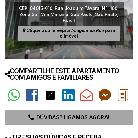
CEP: 04015-010
,
Rua Joaquim Távora
,
N°:
160
,
Zona Sul
,
Vila Mariana
,
São Paulo
,
São Paulo
,
Brasil
Clique aqui e veja a
Imagem da Rua
para
o Imóvel
COMPARTILHE ESTE APARTAMENTO
COM AMIGOS E FAMILIARES
DÚVIDAS? LIGAMOS AGORA!
TIRE SUAS DÚVIDAS E RECEBA