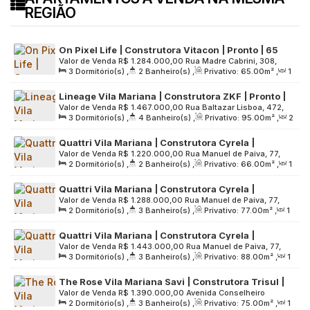
REGIÃO
On Pixel Life | Construtora Vitacon | Pronto | 65
Valor de Venda
R$
1.284.000,00
Rua Madre Cabrini, 308,
metros | 03 dormitórios | suíte | varanda | 01 vaga
3
Dormitório(s)
,
2
Banheiro(s)
,
Privativo:
65
.00
m²
,
1
Zona Sul, 04020-000, Vila Mariana, São Paulo, São Paulo,
Sala(s)
,
1
Suíte(s)
,
1
Vaga(s)
,
Útil:
65
.00
m²
,
Terreno:
Brasil
Lineage Vila Mariana | Construtora ZKF | Pronto |
1576
.00
m²
Valor de Venda
R$
1.467.000,00
Rua Baltazar Lisboa, 472,
95 metros | 03 dormitórios | suíte | lavabo | 02
3
Dormitório(s)
,
4
Banheiro(s)
,
Privativo:
95
.00
m²
,
2
Zona Sul, 04110-061, Vila Mariana, São Paulo, São Paulo,
vagas
Sala(s)
,
1
Suíte(s)
,
2
Vaga(s)
,
Útil:
95
.00
m²
,
Terreno:
Brasil
Quattri Vila Mariana | Construtora Cyrela |
2995
.00
m²
Valor de Venda
R$
1.220.000,00
Rua Manuel de Paiva, 77,
Construção | 66 metros | 02 dormitórios | suíte |
2
Dormitório(s)
,
2
Banheiro(s)
,
Privativo:
66
.00
m²
,
1
Zona Sul, 04106-020, Vila Mariana, São Paulo, São Paulo,
varanda | 01 vaga
Sala(s)
,
1
Suíte(s)
,
1
Vaga(s)
,
Útil:
66
.00
m²
,
Terreno:
Brasil
Quattri Vila Mariana | Construtora Cyrela |
2338
.00
m²
Valor de Venda
R$
1.288.000,00
Rua Manuel de Paiva, 77,
Construção | 77 metros | 02 suítes | varanda |
2
Dormitório(s)
,
3
Banheiro(s)
,
Privativo:
77
.00
m²
,
1
Zona Sul, 04106-020, Vila Mariana, São Paulo, São Paulo,
lavabo | 01 vaga
Sala(s)
,
2
Suíte(s)
,
1
Vaga(s)
,
Útil:
77
.00
m²
,
Terreno:
Brasil
Quattri Vila Mariana | Construtora Cyrela |
2338
.00
m²
Valor de Venda
R$
1.443.000,00
Rua Manuel de Paiva, 77,
Construção | 88 metros | 03 dormitórios | suíte |
3
Dormitório(s)
,
3
Banheiro(s)
,
Privativo:
88
.00
m²
,
1
Zona Sul, 04106-020, Vila Mariana, São Paulo, São Paulo,
varanda | lavabo | 01 vaga
Sala(s)
,
1
Suíte(s)
,
1
Vaga(s)
,
Útil:
88
.00
m²
,
Terreno:
Brasil
The Rose Vila Mariana Savi | Construtora Trisul |
2338
.00
m²
Valor de Venda
R$
1.390.000,00
Avenida Conselheiro
Construção | 75 metros | 02 suítes | varanda
2
Dormitório(s)
,
3
Banheiro(s)
,
Privativo:
75
.00
m²
,
1
Rodrigues Alves, 102, Zona Sul, 04014-000, Vila Mariana,
gourmet | 01 vaga