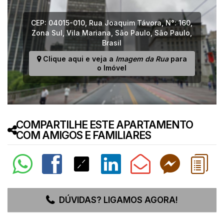
CEP: 04015-010
,
Rua Joaquim Távora
,
N°:
160
,
Zona Sul
,
Vila Mariana
,
São Paulo
,
São Paulo
,
Brasil
Clique aqui e veja a
Imagem da Rua
para
o Imóvel
COMPARTILHE ESTE APARTAMENTO
COM AMIGOS E FAMILIARES
DÚVIDAS? LIGAMOS AGORA!