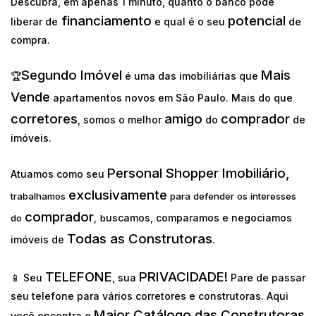
Descubra, em apenas 1 minuto, quanto o banco pode
financiamento
potencial
liberar de
e qual é o seu
de
compra.
Segundo Imóvel
Mais
🏆
é uma das imobiliárias que
Vende
apartamentos novos em São Paulo. Mais do que
corretores
amigo
comprador
, somos o melhor
do
de
imóveis.
Personal Shopper Imobiliário,
Atuamos como seu
exclusivamente
trabalhamos
para defender os interesses
comprador
uscamos, comparamos e negociamos
do
,
b
Todas as Construtoras
imóveis de
.
TELEFONE
PRIVACIDADE!
📱 Seu
, sua
Pare de passar
seu telefone para vários corretores e construtoras. Aqui
Maior Catálogo das Construtoras
você encontra o