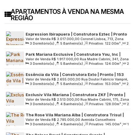
APARTAMENTOS À VENDA NA MESMA
REGIÃO
Expression Ibirapuera | Construtora Eztec | Pronto
Valor de Venda
R$
3.017.000,00
Coronel Lisboa, 713, Zona
| 122 metros | 03 suítes | varanda gourmet | 02
3
Dormitório(s)
,
5
Banheiro(s)
,
Privativo:
122
.00
m²
,
2
Sul, 04020-040, Vila Mariana, São Paulo, São Paulo, Brasil
vagas
Sala(s)
,
3
Suíte(s)
,
2
Vaga(s)
,
Útil:
122
.00
m²
,
Park Mariana Exclusive | Construtora You, Inc |
Terreno:
2200
.00
m²
Valor de Venda
R$
1.917.000,00
Rua Madre Cabrini, 341, Zona
Construção | 124 metros | 03 suítes | varanda
3
Dormitório(s)
,
5
Banheiro(s)
,
Privativo:
124
.00
m²
,
2
Sul, 04020-001, Vila Mariana, São Paulo, São Paulo, Brasil
gourmet | 02 vagas
Sala(s)
,
3
Suíte(s)
,
2
Vaga(s)
,
Útil:
124
.00
m²
,
Essência da Vila | Construtora Exto | Pronto | 153
Terreno:
3246
.00
m²
Valor de Venda
R$
2.655.000,00
Rua Doutor Fabrício Vampré,
metros | 03 | suítes | 02 vagas
3
Dormitório(s)
,
5
Banheiro(s)
,
Privativo:
153
.00
m²
,
2
111, Zona Sul, 04014-020, Vila Mariana, São Paulo, São
Sala(s)
,
3
Suíte(s)
,
2
Vaga(s)
,
Útil:
153
.00
m²
,
Paulo, Brasil
Exclusiv Vila Mariana | Construtora ZKF | Pronto |
Terreno:
2400
.00
m²
Valor de Venda
R$
2.513.000,00
Rua Madre Cabrini, 175, Zona
128 metros | 03 suítes | 02 vagas
3
Dormitório(s)
,
4
Banheiro(s)
,
Privativo:
128
.00
m²
,
2
Sul, 04020-000, Vila Mariana, São Paulo, São Paulo, Brasil
Sala(s)
,
3
Suíte(s)
,
2
Vaga(s)
,
Útil:
128
.00
m²
,
The Rose Vila Mariana Alba | Construtora Trisul |
Terreno:
4643
.00
m²
Valor de Venda
R$
2.785.000,00
Avenida Conselheiro
Construção | 145 metros | 03 suítes | 02 vagas
3
Dormitório(s)
,
4
Banheiro(s)
,
Privativo:
145
.00
m²
,
1
Rodrigues Alves, 102, Zona Sul, 04014-000, Vila Mariana,
Sala(s)
,
3
Suíte(s)
,
2
Vaga(s)
,
Útil:
145
.00
m²
,
São Paulo, São Paulo, Brasil
The Palace Royal | Construtora Cyrela |
Terreno:
7788
.00
m²