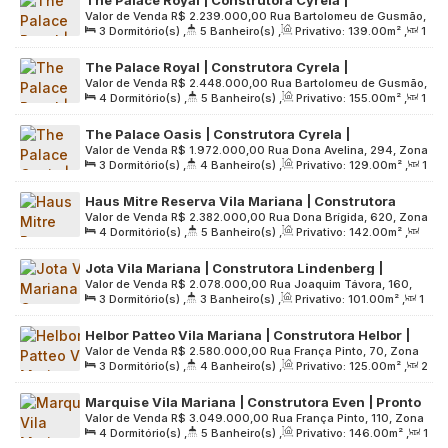
Valor de Venda
R$
2.239.000,00
Rua Bartolomeu de Gusmão,
Construção | 139 metros | 03 suítes | varanda
3
Dormitório(s)
,
5
Banheiro(s)
,
Privativo:
139
.00
m²
,
1
575, Zona Sul, 04111-021, Vila Mariana, São Paulo, São Paulo,
gourmet | 02 vagas
Sala(s)
,
3
Suíte(s)
,
2
Vaga(s)
,
Útil:
139
.00
m²
,
Brasil
The Palace Royal | Construtora Cyrela |
Terreno:
6050
.00
m²
Valor de Venda
R$
2.448.000,00
Rua Bartolomeu de Gusmão,
Construção | 155 metros | 04 dormitórios | 02
4
Dormitório(s)
,
5
Banheiro(s)
,
Privativo:
155
.00
m²
,
1
575, Zona Sul, 04111-021, Vila Mariana, São Paulo, São Paulo,
suítes | varanda gourmet | 02 vagas
Sala(s)
,
2
Suíte(s)
,
2
Vaga(s)
,
Útil:
155
.00
m²
,
Brasil
The Palace Oasis | Construtora Cyrela |
Terreno:
6050
.00
m²
Valor de Venda
R$
1.972.000,00
Rua Dona Avelina, 294, Zona
Construção | 129 metros | 03 suítes | lavabo |
3
Dormitório(s)
,
4
Banheiro(s)
,
Privativo:
129
.00
m²
,
1
Sul, 04111-010, Vila Mariana, São Paulo, São Paulo, Brasil
varanda gourmet | 02 vagas
Sala(s)
,
3
Suíte(s)
,
2
Vaga(s)
,
Útil:
129
.00
m²
,
Haus Mitre Reserva Vila Mariana | Construtora
Terreno:
4250
.00
m²
Valor de Venda
R$
2.382.000,00
Rua Dona Brígida, 620, Zona
Mitre | Pronto | 142 metros | 04 dormitórios | 02
4
Dormitório(s)
,
5
Banheiro(s)
,
Privativo:
142
.00
m²
,
Sul, 04111-080, Vila Mariana, São Paulo, São Paulo, Brasil
suítes | 02 vagas
2
Sala(s)
,
2
Suíte(s)
,
2
Vaga(s)
,
Útil:
142
.00
m²
,
Jota Vila Mariana | Construtora Lindenberg |
Terreno:
2861
.00
m²
Valor de Venda
R$
2.078.000,00
Rua Joaquim Távora, 160,
Pronto | 101 metros | 03 dormitórios | suíte |
3
Dormitório(s)
,
3
Banheiro(s)
,
Privativo:
101
.00
m²
,
1
Zona Sul, 04015-010, Vila Mariana, São Paulo, São Paulo,
varanda gourmet | 02 vagas
Sala(s)
,
1
Suíte(s)
,
2
Vaga(s)
,
Útil:
101
.00
m²
,
Brasil
Helbor Patteo Vila Mariana | Construtora Helbor |
Terreno:
3013
.00
m²
Valor de Venda
R$
2.580.000,00
Rua França Pinto, 70, Zona
Construção | 125 metros | 03 suítes | varanda
3
Dormitório(s)
,
4
Banheiro(s)
,
Privativo:
125
.00
m²
,
2
Sul, 04016-000, Vila Mariana, São Paulo, São Paulo, Brasil
gourmet | 02 vagas
Sala(s)
,
3
Suíte(s)
,
2
Vaga(s)
,
Útil:
125
.00
m²
,
Marquise Vila Mariana | Construtora Even | Pronto
Terreno:
3500
.00
m²
Valor de Venda
R$
3.049.000,00
Rua França Pinto, 110, Zona
| 146 metros | 04 dormitórios | 02 suítes | varanda
4
Dormitório(s)
,
5
Banheiro(s)
,
Privativo:
146
.00
m²
,
1
Sul, 04016-000, Vila Mariana, São Paulo, São Paulo, Brasil
gourmet | 02 vagas