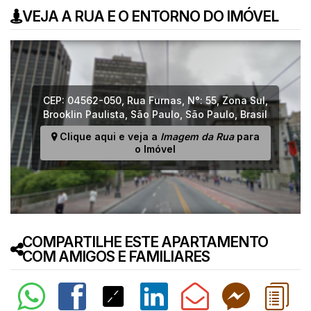
VEJA A RUA E O ENTORNO DO IMÓVEL
CEP: 04562-050
,
Rua Furnas
,
N°:
55
,
Zona Sul
,
Brooklin Paulista
,
São Paulo
,
São Paulo
,
Brasil
Clique aqui e veja a
Imagem da Rua
para
o Imóvel
COMPARTILHE ESTE APARTAMENTO
COM AMIGOS E FAMILIARES