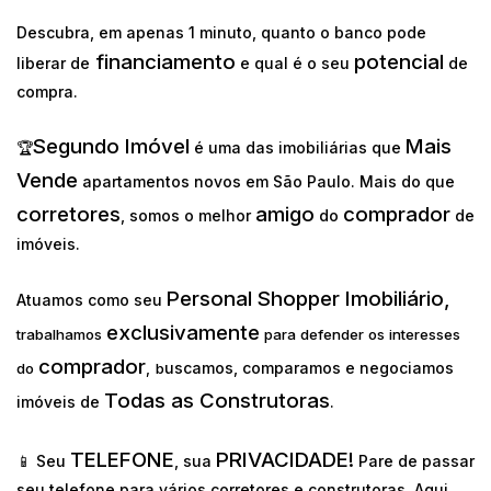
Descubra, em apenas 1 minuto, quanto o banco pode
financiamento
potencial
liberar de
e qual é o seu
de
compra.
Segundo Imóvel
Mais
🏆
é uma das imobiliárias que
Vende
apartamentos novos em São Paulo. Mais do que
corretores
amigo
comprador
, somos o melhor
do
de
imóveis.
Personal Shopper Imobiliário,
Atuamos como seu
exclusivamente
trabalhamos
para defender os interesses
comprador
uscamos, comparamos e negociamos
do
,
b
Todas as Construtoras
imóveis de
.
TELEFONE
PRIVACIDADE!
📱 Seu
, sua
Pare de passar
seu telefone para vários corretores e construtoras. Aqui