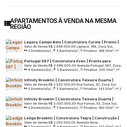
APARTAMENTOS À VENDA NA MESMA
REGIÃO
Legacy Campo Belo | Construtora Cyrela | Pronto |
Valor de Venda
R$
2.836.000,00
Laplace, 186, Zona Sul,
166 metros | 03 suítes | varanda gourmet | 02
3
Dormitório(s)
,
5
Banheiro(s)
,
Privativo:
166
.00
m²
,
04622-001, Brooklin Paulista, São Paulo, São Paulo, Brasil
vagas
2
Sala(s)
,
3
Suíte(s)
,
2
Vaga(s)
,
Útil:
166
.00
m²
,
Portugal 587 | Construtora Even | Pronto para
Terreno:
1010
.00
m²
Valor de Venda
R$
3.496.000,00
Avenida Portugal, 587, Zona
morar | 205 metros | 04 dormitórios | 02 suítes |
4
Dormitório(s)
,
5
Banheiro(s)
,
Privativo:
205
.00
m²
,
Sul, 04559-001, Brooklin Paulista, São Paulo, São Paulo,
varanda gourmet | 03 vagas
2
Sala(s)
,
2
Suíte(s)
,
3
Vaga(s)
,
Útil:
205
.00
m²
,
Brasil
Infinity Brooklin | Construtora Teixeira Duarte |
Terreno:
4027
.00
m²
Valor de Venda
R$
2.530.000,00
Rua Furnas, 55, Zona Sul,
Construção | 143 metros | 03 suítes | varanda
3
Dormitório(s)
,
5
Banheiro(s)
,
Privativo:
143
.00
m²
,
2
04562-050, Brooklin Paulista, São Paulo, São Paulo, Brasil
gourmet | 02 vagas
Sala(s)
,
3
Suíte(s)
,
2
Vaga(s)
,
Útil:
143
.00
m²
,
Infinity Brooklin | Construtora Teixeira Duarte |
Terreno:
4472
.00
m²
Valor de Venda
R$
3.000.000,00
Rua Furnas, 55, Zona Sul,
Construção | 160 metros | 03 suítes | varanda
3
Dormitório(s)
,
5
Banheiro(s)
,
Privativo:
160
.00
m²
,
04562-050, Brooklin Paulista, São Paulo, São Paulo, Brasil
gourmet | 02 vagas
2
Sala(s)
,
3
Suíte(s)
,
2
Vaga(s)
,
Útil:
160
.00
m²
,
Ledge Brooklin | Construtora Tegra | Construção |
Terreno:
4472
.00
m²
Valor de Venda
R$
2.250.000,00
Avenida Nova
122 metros | 03 suítes | lavabo | 02 vagas
3
Dormitório(s)
,
4
Banheiro(s)
,
Privativo:
122
.00
m²
,
1