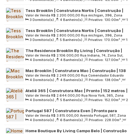
Independência, 110, Zona Sul, 04570-000, Brooklin Paulista,
Sala(s)
,
3
Suíte(s)
,
2
Vaga(s)
,
Útil:
122
.00
m²
,
São Paulo, São Paulo, Brasil
Tess Brooklin | Construtora Nortis | Construção |
Terreno:
3000
.00
m²
Valor de Venda
R$
2.200.000,00
Rua michigan, 396, Zona
130 metros | 03 suítes | hall privativo | 02 vagas
3
Dormitório(s)
,
4
Banheiro(s)
,
Privativo:
130
.00
m²
,
1
Sul, 04568-000, Brooklin Paulista, São Paulo, São Paulo,
Sala(s)
,
3
Suíte(s)
,
2
Vaga(s)
,
Útil:
130
.00
m²
,
Brasil
Tess Brooklin | Construtora Nortis | Construção |
Terreno:
3136
.00
m²
Valor de Venda
R$
2.800.000,00
Rua michigan, 396, Zona
170 metros | 03 suítes | hall privativo | 02 vagas
3
Dormitório(s)
,
5
Banheiro(s)
,
Privativo:
170
.00
m²
,
1
Sul, 04568-000, Brooklin Paulista, São Paulo, São Paulo,
Sala(s)
,
3
Suíte(s)
,
2
Vaga(s)
,
Útil:
170
.00
m²
,
Brasil
The Residence Brooklin By Living | Construção |
Terreno:
3136
.00
m²
Valor de Venda
R$
2.106.000,00
Rua Indiana, 74, Zona Sul,
127 metros | 04 dormitórios | 02 suítes | varanda
4
Dormitório(s)
,
4
Banheiro(s)
,
Privativo:
127
.00
m²
,
1
04562-000, Brooklin Paulista, São Paulo, São Paulo, Brasil
gourmet | 02 vagas
Sala(s)
,
2
Suíte(s)
,
2
Vaga(s)
,
Útil:
127
.00
m²
,
Mac Brooklin | Construtora Mac | Construção | 138
Terreno:
3044
.00
m²
Valor de Venda
R$
2.249.000,00
Rua Comendador Eduardo
metros | 04 dormitórios | 02 suítes | lavabo |
4
Dormitório(s)
,
4
Banheiro(s)
,
Privativo:
138
.00
m²
,
Saccab, 280, Zona Sul, 04601-070, Brooklin Paulista, São
varanda goumert | 02 vagas
2
Sala(s)
,
2
Suíte(s)
,
2
Vaga(s)
,
Útil:
138
.00
m²
,
Paulo, São Paulo, Brasil
Ateliê 365 | Construtora Mac | Pronto | 152 metros |
Terreno:
3068
.00
m²
Valor de Venda
R$
2.644.000,00
Rua Nova York, 365, Zona
04 dormitórios | 02 suítes | hall privativo | 02
4
Dormitório(s)
,
5
Banheiro(s)
,
Privativo:
152
.00
m²
,
2
Sul, 04560-000, Brooklin Paulista, São Paulo, São Paulo,
vagas
Sala(s)
,
2
Suíte(s)
,
2
Vaga(s)
,
Útil:
152
.00
m²
,
Brasil
Portugal 587 | Construtora Even | Pronto para
Terreno:
3312
.00
m²
Valor de Venda
R$
3.815.000,00
Avenida Portugal, 587, Zona
morar | 228 metros | 04 suítes | varanda gourmet |
4
Dormitório(s)
,
6
Banheiro(s)
,
Privativo:
228
.00
m²
,
Sul, 04559-001, Brooklin Paulista, São Paulo, São Paulo,
03 vagas
2
Sala(s)
,
4
Suíte(s)
,
3
Vaga(s)
,
Útil:
228
.00
m²
,
Brasil
Home Boutique By Living Campo Belo | Construção
Terreno:
4027
.00
m²