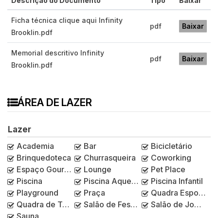
Descrição do Documento
Tipo
Baixar
Ficha técnica clique aqui Infinity
pdf
Baixar
Brooklin.pdf
Memorial descritivo Infinity
pdf
Baixar
Brooklin.pdf
ÁREA DE LAZER
Lazer
Academia
Bar
Bicicletário
Brinquedoteca
Churrasqueira
Coworking
Espaço Gourmet
Lounge
Pet Place
Piscina
Piscina Aquecida
Piscina Infantil
Playground
Praça
Quadra Esportiva
Quadra de Tênis
Salão de Festas
Salão de Jogos
Sauna