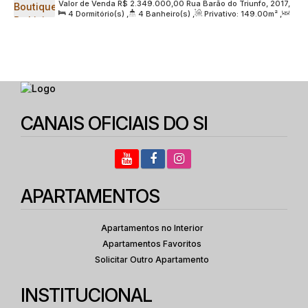
Valor de Venda
R$
2.349.000,00
Rua Barão do Triunfo, 2017,
| 149 metros | 04 dormitórios | 02 suítes | 02 vagas
4
Dormitório(s)
,
4
Banheiro(s)
,
Privativo:
149
.00
m²
,
Zona Sul, 04602-007, Brooklin Paulista, São Paulo, São
1
Sala(s)
,
2
Suíte(s)
,
2
Vaga(s)
,
Útil:
149
.00
m²
,
Paulo, Brasil
Terreno:
2356
.00
m²
CANAIS OFICIAIS DO SI
APARTAMENTOS
Apartamentos no Interior
Apartamentos Favoritos
Solicitar Outro Apartamento
INSTITUCIONAL