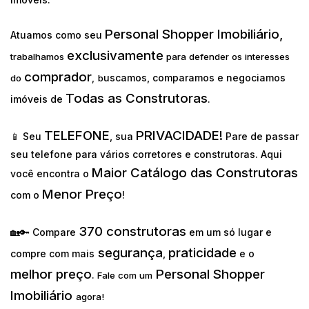
Personal Shopper Imobiliário,
Atuamos como seu
exclusivamente
trabalhamos
para defender os interesses
comprador
uscamos, comparamos e negociamos
do
,
b
Todas as Construtoras
imóveis de
.
TELEFONE
PRIVACIDADE!
📱 Seu
, sua
Pare de passar
seu telefone para vários corretores e construtoras. Aqui
Maior Catálogo das Construtoras
você encontra o
Menor Preço
com o
!
370 construtoras
🏡🔑 Compare
em um só lugar e
segurança
praticidade
compre com mais
,
e o
melhor preço
Personal Shopper
.
Fale com um
Imobiliário
agora!