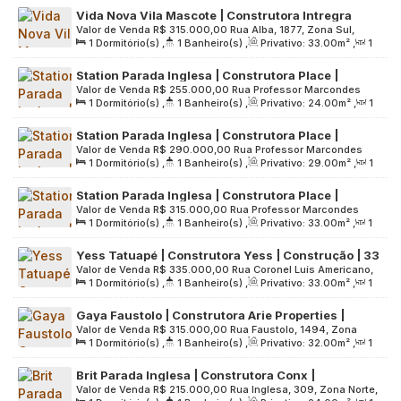
São Paulo, Brasil
Vida Nova Vila Mascote | Construtora Intregra
Valor de Venda
R$
315.000,00
Rua Alba, 1877, Zona Sul,
Urbano | Construção | 33 metros | 01 dormitório |
1
Dormitório(s)
,
1
Banheiro(s)
,
Privativo:
33
.00
m²
,
1
04382-038, Vila Mascote, São Paulo, São Paulo, Brasil
sem varanda
Sala(s)
,
Útil:
33
.00
m²
,
Terreno:
1009
.00
m²
Station Parada Inglesa | Construtora Place |
Valor de Venda
R$
255.000,00
Rua Professor Marcondes
Construção | 24 Metros | Studios sem Vaga
1
Dormitório(s)
,
1
Banheiro(s)
,
Privativo:
24
.00
m²
,
1
Domingues, 304, Zona Norte, 02245-010, Parada Inglesa,
Sala(s)
,
Útil:
24
.00
m²
,
Terreno:
680
.00
m²
São Paulo, São Paulo, Brasil
Station Parada Inglesa | Construtora Place |
Valor de Venda
R$
290.000,00
Rua Professor Marcondes
Construção | 29 Metros | 01 Dormitório sem Vaga
1
Dormitório(s)
,
1
Banheiro(s)
,
Privativo:
29
.00
m²
,
1
Domingues, 304, Zona Norte, 02245-010, Parada Inglesa,
Sala(s)
,
Útil:
29
.00
m²
,
Terreno:
680
.00
m²
São Paulo, São Paulo, Brasil
Station Parada Inglesa | Construtora Place |
Valor de Venda
R$
315.000,00
Rua Professor Marcondes
Construção | 33 Metros | 01 Dormitório sem Vaga
1
Dormitório(s)
,
1
Banheiro(s)
,
Privativo:
33
.00
m²
,
1
Domingues, 304, Zona Norte, 02245-010, Parada Inglesa,
Sala(s)
,
Útil:
33
.00
m²
,
Terreno:
680
.00
m²
São Paulo, São Paulo, Brasil
Yess Tatuapé | Construtora Yess | Construção | 33
Valor de Venda
R$
335.000,00
Rua Coronel Luís Americano,
metros | 01 dormitório | com varanda | sem vaga
1
Dormitório(s)
,
1
Banheiro(s)
,
Privativo:
33
.00
m²
,
1
310, Zona Leste, 03308-020, Vila Azevedo, São Paulo, São
Sala(s)
,
Útil:
33
.00
m²
,
Terreno:
1195
.00
m²
Paulo, Brasil
Gaya Faustolo | Construtora Arie Properties |
Valor de Venda
R$
315.000,00
Rua Faustolo, 1494, Zona
Construção | 32 metros | 01 dormitório | com
1
Dormitório(s)
,
1
Banheiro(s)
,
Privativo:
32
.00
m²
,
1
Oeste, 05041-001, Lapa, São Paulo, São Paulo, Brasil
varanda | sem vaga
Sala(s)
,
Útil:
32
.00
m²
,
Terreno:
453
.00
m²
Brit Parada Inglesa | Construtora Conx |
Valor de Venda
R$
215.000,00
Rua Inglesa, 309, Zona Norte,
Construção | 24 Metros | 01 Suíte | sem Varanda e