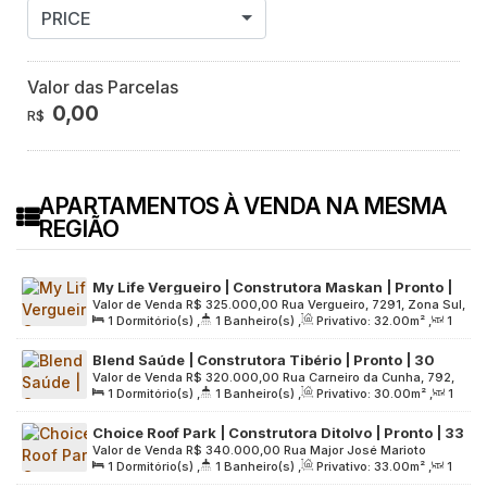
PRICE
Valor das Parcelas
0,00
R$
APARTAMENTOS À VENDA NA MESMA
REGIÃO
My Life Vergueiro | Construtora Maskan | Pronto |
Valor de Venda
R$
325.000,00
Rua Vergueiro, 7291, Zona Sul,
32 metros | 01 dormitório | com varanda | sem vaga
1
Dormitório(s)
,
1
Banheiro(s)
,
Privativo:
32
.00
m²
,
1
04273-200, Vila Firmiano Pinto, São Paulo, São Paulo, Brasil
Sala(s)
,
Útil:
32
.00
m²
,
Terreno:
960
.00
m²
Blend Saúde | Construtora Tibério | Pronto | 30
Valor de Venda
R$
320.000,00
Rua Carneiro da Cunha, 792,
metros | 01 dormitório | com varanda | sem vaga
1
Dormitório(s)
,
1
Banheiro(s)
,
Privativo:
30
.00
m²
,
1
Zona Sul, 04144-001, Vila da Saúde, São Paulo, São Paulo,
Sala(s)
,
Útil:
30
.00
m²
,
Terreno:
1529
.00
m²
Brasil
Choice Roof Park | Construtora Ditolvo | Pronto | 33
Valor de Venda
R$
340.000,00
Rua Major José Marioto
metros | 01 dormitório | varanda | 01 vaga
1
Dormitório(s)
,
1
Banheiro(s)
,
Privativo:
33
.00
m²
,
1
Ferreira, 168, Zona Sul, 05662-020, Paraisópolis, São Paulo,
Sala(s)
,
1
Vaga(s)
,
Útil:
33
.00
m²
,
Terreno:
3000
.00
m²