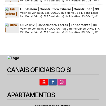
1
Dormitório(s)
,
1
Banheiro(s)
,
Privativo:
24
.00
m²
,
1
02245-020, Parada Inglesa, São Paulo, São Paulo, Brasil
Vaga
Sala(s)
,
Útil:
24
.00
m²
,
Terreno:
1635
.00
m²
Hub Belém | Construtora Tibério | Construção | 33
Valor de Venda
R$
335.000,00
Rua Herval, 344, Zona Leste,
metros | 01 dormitório | com varanda | sem vaga
1
Dormitório(s)
,
1
Banheiro(s)
,
Privativo:
33
.00
m²
,
1
03062-000, Belenzinho, São Paulo, São Paulo, Brasil
Sala(s)
,
Útil:
33
.00
m²
,
Terreno:
1296
.00
m²
Oliva 317 | Construtora Torres | Lançamento | 33
Valor de Venda
R$
371.000,00
Rua Coronel Carlos Oliva, 317,
metros | Studios com varanda | sem vaga
1
Dormitório(s)
,
1
Banheiro(s)
,
Privativo:
33
.00
m²
,
1
Zona Leste, 03067-010, Tatuapé, São Paulo, São Paulo,
Sala(s)
,
Útil:
33
.00
m²
,
Terreno:
807
.00
m²
Brasil
CANAIS OFICIAIS DO SI
APARTAMENTOS
Apartamentos no Interior