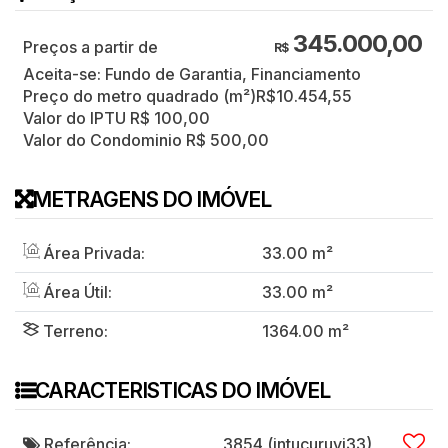
345.000,00
R$
Aceita-se: Fundo de Garantia, Financiamento
Preço do metro quadrado (m²)
R$
10.454,55
Valor do IPTU
R$
100,00
Valor do Condominio
R$
500,00
METRAGENS DO IMÓVEL
Área Privada:
33
.00
m²
Área Útil:
33
.00
m²
Terreno:
1364
.00
m²
CARACTERISTICAS DO IMÓVEL
Referência:
3854
(intucuruvi33)