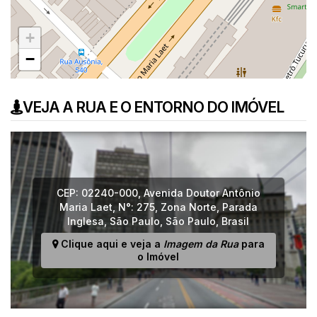
+
−
VEJA A RUA E O ENTORNO DO IMÓVEL
CEP: 02240-000
,
Avenida Doutor Antônio
Maria Laet
,
N°:
275
,
Zona Norte
,
Parada
Inglesa
,
São Paulo
,
São Paulo
,
Brasil
Clique aqui e veja a
Imagem da Rua
para
o Imóvel