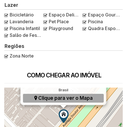
Lazer
Bicicletário
Espaço Delivery
Espaço Gourmet
Lavanderia
Pet Place
Piscina
Piscina Infantil
Playground
Quadra Esportiva
Salão de Festas
Regiões
Zona Norte
COMO CHEGAR AO IMÓVEL
Avenida Doutor Antônio Maria Laet, 275,
Parada Inglesa, São Paulo, SP, São Paulo,
Brasil
Clique para ver o
Mapa