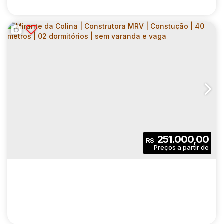
MIRANTE DA COLINA | CONSTRUTORA MRV
| CONSTUÇÃO | 40 METROS | 02
CEP: 08596-450
,
Estrada Sargento Accácio Gonçalves dos Reis
DORMITÓRIOS | SEM VARANDA | 01 VAGA
2
1
40
.00
m²
251.000,00
R$
Dormitório(s)
Banheiro(s)
Privativo:
1
1
40
.00
m²
Sala(s)
Vaga(s)
Útil:
26093
.00
m²
Terreno: