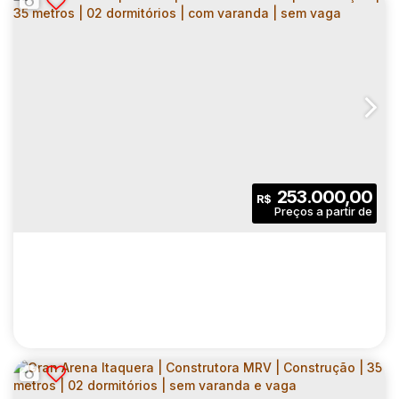
SAN MILLER | CONSTRUTORA MRV |
CONSTRUÇÃO | 35 METROS | 02
CEP: 02282-010
,
Avenida Roland Garros
,
N°:
2187
,
Zona N
DORMITÓRIOS | VARANDA | SEM VAGA
2
1
35
.00
m²
253.000,00
R$
Dormitório(s)
Banheiro(s)
Privativo:
1
35
.00
m²
3800
.00
m²
Sala(s)
Útil:
Terreno: