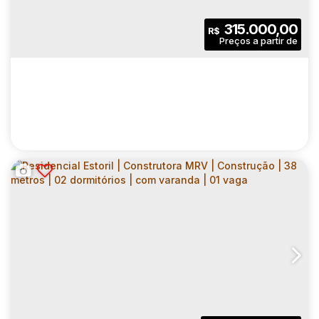
2
1
36
.00
m²
315.000,00
R$
Dormitório(s)
Banheiro(s)
Privativo:
1
36
.00
m²
2152
.00
m²
Sala(s)
Útil:
Terreno:
RESIDENCIAL ESTORIL | CONSTRUTORA
MRV | CONSTRUÇÃO | 38 METROS | 02
CEP: 04461-050
,
Rua José Martins Coelho
,
N°:
400
,
Zona
DORMITÓRIOS | COM VARANDA | SEM VAGA