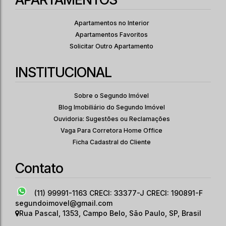
3
4
270
.00
m²
Apartamentos no Interior
Dormitório(s)
Banheiro(s)
Privativo:
1
3
3
Apartamentos Favoritos
Sala(s)
Suíte(s)
Vaga(s)
Solicitar Outro Apartamento
270
.00
m²
3085
.00
m²
Útil:
Terreno:
INSTITUCIONAL
Sobre o Segundo Imóvel
Blog Imobiliário do Segundo Imóvel
Ouvidoria: Sugestões ou Reclamações
Vaga Para Corretora Home Office
Ficha Cadastral do Cliente
Contato
(11) 99991-1163
CRECI: 33377-J CRECI: 190891-F
segundoimovel@gmail.com
Rua Pascal
,
1353
,
Campo Belo
,
São Paulo
,
SP
,
Brasil