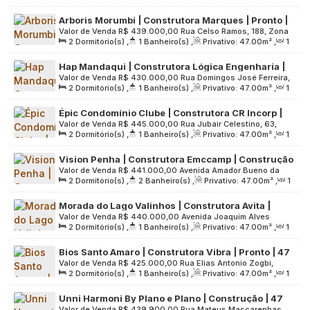
Sala(s)
,
1
Vaga(s)
,
Útil:
45
.00
m²
,
Terreno:
1162
.00
m²
Arboris Morumbi | Construtora Marques | Pronto |
Valor de Venda
R$
439.000,00
Rua Celso Ramos, 188, Zona
47 metros | 02 dormitórios | varanda | 01 vaga
2
Dormitório(s)
,
1
Banheiro(s)
,
Privativo:
47
.00
m²
,
1
Sul, 05734-080, Vila Andrade, São Paulo, São Paulo, Brasil
Sala(s)
,
1
Vaga(s)
,
Útil:
47
.00
m²
,
Terreno:
3329
.00
m²
Hap Mandaqui | Construtora Lógica Engenharia |
Valor de Venda
R$
430.000,00
Rua Domingos José Ferreira,
Construção | 47 metros | 02 dormitórios | varanda
2
Dormitório(s)
,
1
Banheiro(s)
,
Privativo:
47
.00
m²
,
1
144, Zona Norte, 02433-090, Vila Guaca, São Paulo, São
| 01 vaga
Sala(s)
,
1
Vaga(s)
,
Útil:
47
.00
m²
,
Terreno:
1862
.00
m²
Paulo, Brasil
Épic Condomínio Clube | Construtora CR Incorp |
Valor de Venda
R$
445.000,00
Rua Jubair Celestino, 63,
Construção | 47 metros | 02 dormitórios | 01 vaga
2
Dormitório(s)
,
1
Banheiro(s)
,
Privativo:
47
.00
m²
,
1
Grande São Paulo, 06216-160, Presidente Altino, Osasco,
Sala(s)
,
1
Vaga(s)
,
Útil:
47
.00
m²
,
Terreno:
2504
.00
m²
São Paulo, Brasil
Vision Penha | Construtora Emccamp | Construção
Valor de Venda
R$
441.000,00
Avenida Amador Bueno da
| 47 metros | 02 dormitórios | suíte | varanda | 01
2
Dormitório(s)
,
2
Banheiro(s)
,
Privativo:
47
.00
m²
,
1
Veiga, 1127, Zona Leste, 03635-000, Penha de França, São
vaga
Sala(s)
,
1
Suíte(s)
,
1
Vaga(s)
,
Útil:
47
.00
m²
,
Terreno:
Paulo, São Paulo, Brasil
Morada do Lago Valinhos | Construtora Avita |
4973
.00
m²
Valor de Venda
R$
440.000,00
Avenida Joaquim Alves
Pronto | 47 metros | 02 dormitórios | varanda | 01
2
Dormitório(s)
,
1
Banheiro(s)
,
Privativo:
47
.00
m²
,
1
Corrêa, 2299, Interior de São Paulo, 13277-055, Jardim Santo
vaga
Sala(s)
,
1
Vaga(s)
,
Útil:
47
.00
m²
,
Terreno:
5765
.00
m²
Antônio, Valinhos, São Paulo, Brasil
Bios Santo Amaro | Construtora Vibra | Pronto | 47
Valor de Venda
R$
425.000,00
Rua Elias Antonio Zogbi,
Metros | 02 Dormitórios | Varanda | 01 Vaga
2
Dormitório(s)
,
1
Banheiro(s)
,
Privativo:
47
.00
m²
,
1
5632, Zona Sul, 04746-115, Santo Amaro, São Paulo, São
Sala(s)
,
1
Vaga(s)
,
Útil:
47
.00
m²
,
Terreno:
4332
.00
m²
Paulo, Brasil
Unni Harmoni By Plano e Plano | Construção | 47
Valor de Venda
R$
439.900,00
Rua Mateus Mascarenhas,