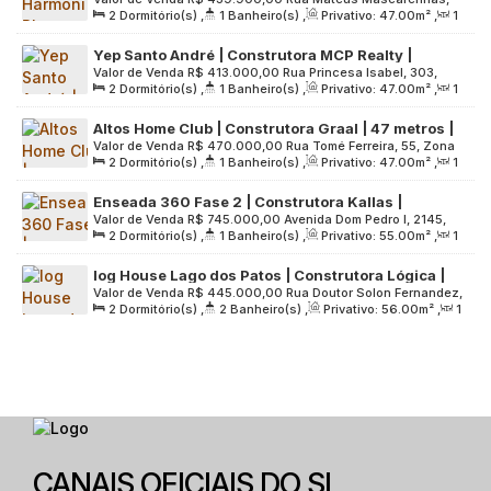
metros | 02 dormitórios | varanda | 01 vaga
2
Dormitório(s)
,
1
Banheiro(s)
,
Privativo:
47
.00
m²
,
1
424, Zona Norte, 02712-000, Jardim Pereira Leite, São Paulo,
Sala(s)
,
1
Vaga(s)
,
Útil:
47
.00
m²
,
Terreno:
4093
.00
m²
São Paulo, Brasil
Yep Santo André | Construtora MCP Realty |
Valor de Venda
R$
413.000,00
Rua Princesa Isabel, 303,
Construção | 47 metros | 02 dormitórios | varanda
2
Dormitório(s)
,
1
Banheiro(s)
,
Privativo:
47
.00
m²
,
1
Interior de São Paulo, 09090-600, Vila Guiomar, Santo
| 01 vaga
Sala(s)
,
1
Vaga(s)
,
Útil:
47
.00
m²
,
Terreno:
2723
.00
m²
André, São Paulo, Brasil
Altos Home Club | Construtora Graal | 47 metros |
Valor de Venda
R$
470.000,00
Rua Tomé Ferreira, 55, Zona
02 dormitórios | varanda | sem vaga
2
Dormitório(s)
,
1
Banheiro(s)
,
Privativo:
47
.00
m²
,
1
Norte, 02402-030, Santana, São Paulo, São Paulo, Brasil
Sala(s)
,
Útil:
47
.00
m²
,
Terreno:
1488
.00
m²
Enseada 360 Fase 2 | Construtora Kallas |
Valor de Venda
R$
745.000,00
Avenida Dom Pedro I, 2145,
Construção | 55 Metros | 02 Dormitórios | Varanda
2
Dormitório(s)
,
1
Banheiro(s)
,
Privativo:
55
.00
m²
,
1
Litoral de São Paulo, 11440-002, Enseada, Guarujá, São
Grill | 02 Vagas
Sala(s)
,
2
Vaga(s)
,
Útil:
55
.00
m²
,
Terreno:
4416
.00
m²
Paulo, Brasil
log House Lago dos Patos | Construtora Lógica |
Valor de Venda
R$
445.000,00
Rua Doutor Solon Fernandez,
Pronto | 56 metros | 02 dormitórios | suíte |
2
Dormitório(s)
,
2
Banheiro(s)
,
Privativo:
56
.00
m²
,
1
15, Grande São Paulo, 07084-030, Vila Rosália, Guarulhos,
varanda grill | 01 vaga
Sala(s)
,
1
Suíte(s)
,
1
Vaga(s)
,
Útil:
56
.00
m²
,
Terreno:
São Paulo, Brasil
1570
.00
m²
CANAIS OFICIAIS DO SI