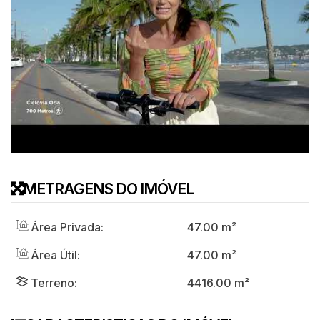
METRAGENS DO IMÓVEL
Área Privada:
47
.00
m²
Área Útil:
47
.00
m²
Terreno:
4416
.00
m²