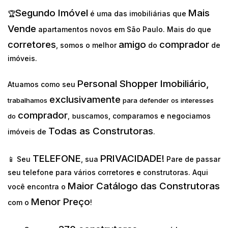
Segundo Imóvel
Mais
🏆
é uma das imobiliárias que
Vende
apartamentos novos em São Paulo. Mais do que
corretores
amigo
comprador
, somos o melhor
do
de
imóveis.
Personal Shopper Imobiliário,
Atuamos como seu
exclusivamente
trabalhamos
para defender os interesses
comprador
uscamos, comparamos e negociamos
do
,
b
Todas as Construtoras
imóveis de
.
TELEFONE
PRIVACIDADE!
📱 Seu
, sua
Pare de passar
seu telefone para vários corretores e construtoras. Aqui
Maior Catálogo das Construtoras
você encontra o
Menor Preço
com o
!