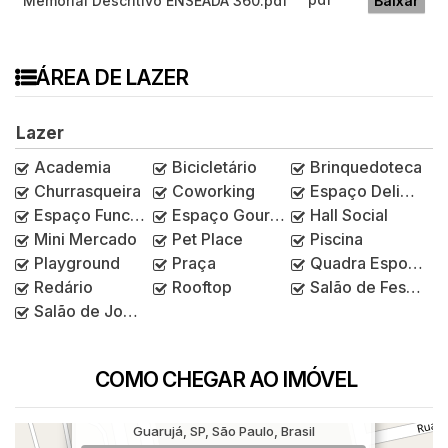
Memorial Descritivo ENSEADA 360.pdf
Baixar
ÁREA DE LAZER
Lazer
Academia
Bicicletário
Brinquedoteca
Churrasqueira
Coworking
Espaço Delivery
Espaço Funcional
Espaço Gourmet
Hall Social
Mini Mercado
Pet Place
Piscina
Playground
Praça
Quadra Esportiva
Redário
Rooftop
Salão de Festas
Salão de Jogos
COMO CHEGAR AO IMÓVEL
Avenida Dom Pedro I, 2145, Enseada,
Guarujá, SP, São Paulo, Brasil