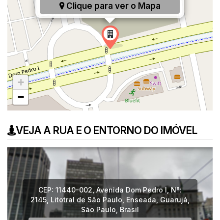
Clique para ver o
Mapa
+
−
VEJA A RUA E O ENTORNO DO IMÓVEL
CEP: 11440-002
,
Avenida Dom Pedro I
,
N°:
2145
,
Litotral de São Paulo
,
Enseada
,
Guarujá
,
São Paulo
,
Brasil