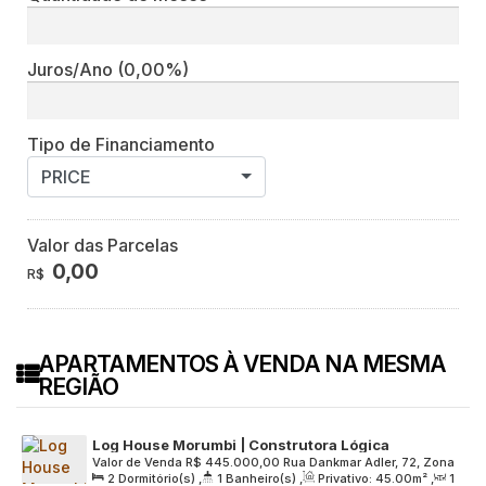
Juros/Ano
(0,00%)
Tipo de Financiamento
PRICE
Valor das Parcelas
0,00
R$
APARTAMENTOS À VENDA NA MESMA
REGIÃO
Log House Morumbi | Construtora Lógica
Valor de Venda
R$
445.000,00
Rua Dankmar Adler, 72, Zona
Engenharia | Pronto | 45 metros | 02 dormitórios |
2
Dormitório(s)
,
1
Banheiro(s)
,
Privativo:
45
.00
m²
,
1
Sul, 05641-110, Vila Suzana, São Paulo, São Paulo, Brasil
varanda | 01 vaga