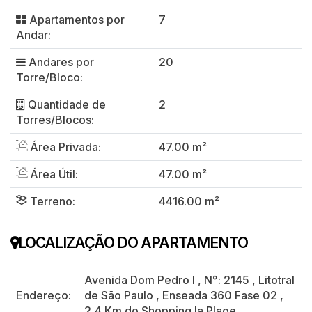
Apartamentos por
7
Andar:
Andares por
20
Torre/Bloco:
Quantidade de
2
Torres/Blocos:
Área Privada:
47.00 m²
Área Útil:
47.00 m²
Terreno:
4416.00 m²
LOCALIZAÇÃO DO APARTAMENTO
Avenida Dom Pedro I
,
N°:
2145
,
Litotral
Endereço:
de São Paulo
,
Enseada 360 Fase 02
,
2,4 Km do Shopping la Plage