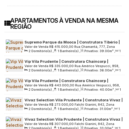
APARTAMENTOS À VENDA NA MESMA
REGIÃO
Supremo Parque da Mooca | Construtora Tibério |
Valor de Venda
R$
415.000,00
Rua Chamantá, 777, Zona
Construção | 39 metros | 02 dormitórios | varanda
2
Dormitório(s)
,
1
Banheiro(s)
,
Privativo:
39
.00
m²
,
1
Leste, 03127-000, Vila Prudente, São Paulo, São Paulo, Brasil
| 01 vaga
Sala(s)
,
1
Vaga(s)
,
Útil:
39
.00
m²
,
Terreno:
1772
.00
m²
Vip Vila Prudente | Construtora Chaincorp |
Valor de Venda
R$
335.000,00
Rua Américo Vespucci, 958,
Construção | 36 metros | 02 dormitórios | com
2
Dormitório(s)
,
1
Banheiro(s)
,
Privativo:
36
.00
m²
,
1
03135-010, Vila Prudente, São Paulo, São Paulo, Brasil
varanda | sem vaga
Sala(s)
,
Útil:
36
.00
m²
,
Terreno:
900
.00
m²
Vip Vila Prudente | Construtora Chaincorp |
Valor de Venda
R$
443.000,00
Rua Américo Vespucci, 958,
Construção | 40 metros | 02 dormitórios | com
2
Dormitório(s)
,
1
Banheiro(s)
,
Privativo:
40
.00
m²
,
1
03135-010, Vila Prudente, São Paulo, São Paulo, Brasil
varanda | sem vaga
Sala(s)
,
Útil:
40
.00
m²
,
Terreno:
900
.00
m²
Vivaz Selection Vila Prudente | Construtora Vivaz |
Valor de Venda
R$
273.000,00
Falchi Gianini, 842, Zona
Construção | 31 metros | 02 dormitórios | sem
2
Dormitório(s)
,
1
Banheiro(s)
,
Privativo:
31
.00
m²
,
1
Leste, 03136-040, Vila Prudente, São Paulo, São Paulo,
varanda e vaga
Sala(s)
,
Útil:
31
.00
m²
,
Terreno:
3915
.00
m²
Brasil
Vivaz Selection Vila Prudente | Construtora Vivaz |
Valor de Venda
R$
307.000,00
Falchi Gianini, 842, Zona
Construção | 33 metros | 02 dormitórios | com
2
Dormitório(s)
,
1
Banheiro(s)
,
Privativo:
33
.00
m²
,
1
Leste, 03136-040, Vila Prudente, São Paulo, São Paulo,