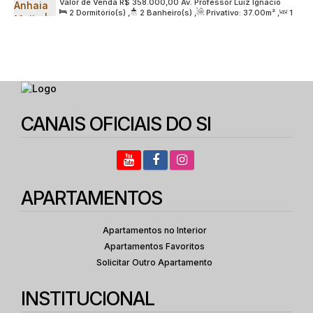
Valor de Venda
R$
358.000,00
Av. Professor Luiz Ignácio
Lançamento | 37 metros | 02 dormitórios | suíte |
2
Dormitório(s)
,
2
Banheiro(s)
,
Privativo:
37
.00
m²
,
1
Anhaia Mello, 3003, Zona Leste, 30030-315, Vila Prudente,
com varanda | sem vaga
Sala(s)
,
1
Suíte(s)
,
Útil:
37
.00
m²
,
Terreno:
2247
.00
m²
São Paulo, São Paulo, Brasil
CANAIS OFICIAIS DO SI
APARTAMENTOS
Apartamentos no Interior
Apartamentos Favoritos
Solicitar Outro Apartamento
INSTITUCIONAL