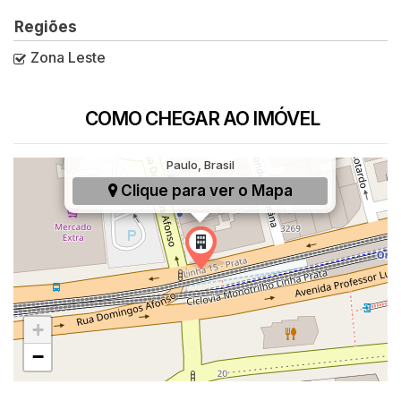
Regiões
Zona Leste
COMO CHEGAR AO IMÓVEL
Av. Professor Luiz Ignácio Anhaia Mello,
3003, Vila Prudente, São Paulo, SP, São
Paulo, Brasil
Clique para ver o
Mapa
+
−