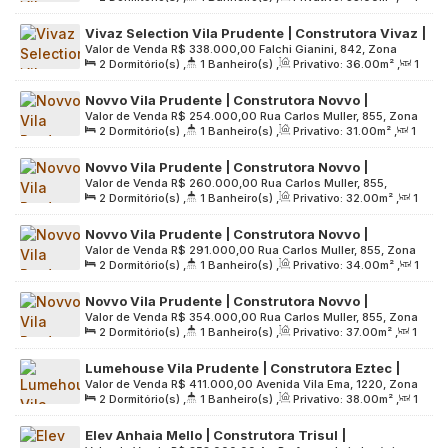
varanda | sem vaga
Sala(s)
,
Útil:
33
.00
m²
,
Terreno:
3915
.00
m²
Brasil
Vivaz Selection Vila Prudente | Construtora Vivaz |
Valor de Venda
R$
338.000,00
Falchi Gianini, 842, Zona
Construção | 36 metros | 02 dormitórios | com
2
Dormitório(s)
,
1
Banheiro(s)
,
Privativo:
36
.00
m²
,
1
Leste, 03136-040, Vila Prudente, São Paulo, São Paulo,
varanda | sem vaga
Sala(s)
,
Útil:
36
.00
m²
,
Terreno:
3915
.00
m²
Brasil
Novvo Vila Prudente | Construtora Novvo |
Valor de Venda
R$
254.000,00
Rua Carlos Muller, 855, Zona
Construção | 31 metros | 02 dormitórios | com
2
Dormitório(s)
,
1
Banheiro(s)
,
Privativo:
31
.00
m²
,
1
Leste, 03132-060, Vila Prudente, São Paulo, São Paulo, Brasil
varanda | sem vaga
Sala(s)
,
Útil:
31
.00
m²
,
Terreno:
4529
.00
m²
Novvo Vila Prudente | Construtora Novvo |
Valor de Venda
R$
260.000,00
Rua Carlos Muller, 855,
Construção | 32 metros | 02 dormitórios | com
2
Dormitório(s)
,
1
Banheiro(s)
,
Privativo:
32
.00
m²
,
1
03132-060, Vila Prudente, São Paulo, São Paulo, Brasil
varanda | sem vaga
Sala(s)
,
Útil:
32
.00
m²
,
Terreno:
4529
.00
m²
Novvo Vila Prudente | Construtora Novvo |
Valor de Venda
R$
291.000,00
Rua Carlos Muller, 855, Zona
Construção | 34 metros | 02 dormitórios | com
2
Dormitório(s)
,
1
Banheiro(s)
,
Privativo:
34
.00
m²
,
1
Leste, 03132-060, Vila Prudente, São Paulo, São Paulo, Brasil
varanda | sem vaga
Sala(s)
,
Útil:
34
.00
m²
,
Terreno:
4529
.00
m²
Novvo Vila Prudente | Construtora Novvo |
Valor de Venda
R$
354.000,00
Rua Carlos Muller, 855, Zona
Construção | 37 metros | 02 dormitórios | com
2
Dormitório(s)
,
1
Banheiro(s)
,
Privativo:
37
.00
m²
,
1
Leste, 03132-060, Vila Prudente, São Paulo, São Paulo, Brasil
varanda | vaga moto
Sala(s)
,
Útil:
37
.00
m²
,
Terreno:
4529
.00
m²
Lumehouse Vila Prudente | Construtora Eztec |
Valor de Venda
R$
411.000,00
Avenida Vila Ema, 1220, Zona
Construção | 38 metros | 02 dormitórios | varanda
2
Dormitório(s)
,
1
Banheiro(s)
,
Privativo:
38
.00
m²
,
1
Leste, 03156-001, Vila Prudente, São Paulo, São Paulo, Brasil
| 01 vaga
Sala(s)
,
1
Vaga(s)
,
Útil:
38
.00
m²
,
Terreno:
2922
.00
m²
Elev Anhaia Mello | Construtora Trisul |