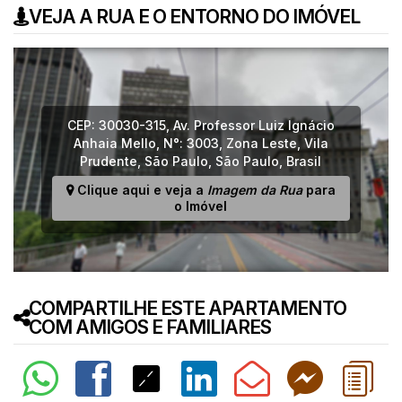
VEJA A RUA E O ENTORNO DO IMÓVEL
CEP: 30030-315
,
Av. Professor Luiz Ignácio
Anhaia Mello
,
N°:
3003
,
Zona Leste
,
Vila
Prudente
,
São Paulo
,
São Paulo
,
Brasil
Clique aqui e veja a
Imagem da Rua
para
o Imóvel
COMPARTILHE ESTE APARTAMENTO
COM AMIGOS E FAMILIARES