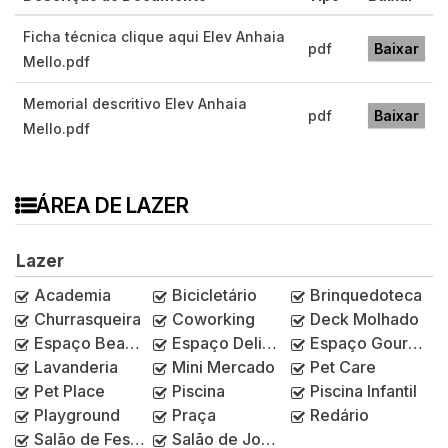
Ficha técnica clique aqui Elev Anhaia
pdf
Baixar
Mello.pdf
Memorial descritivo Elev Anhaia
pdf
Baixar
Mello.pdf
ÁREA DE LAZER
Lazer
Academia
Bicicletário
Brinquedoteca
Churrasqueira
Coworking
Deck Molhado
Espaço Beauty
Espaço Delivery
Espaço Gourmet
Lavanderia
Mini Mercado
Pet Care
Pet Place
Piscina
Piscina Infantil
Playground
Praça
Redário
Salão de Festas
Salão de Jogos