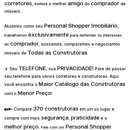
corretores
amigo
comprador
, somos o melhor
do
de
imóveis.
Personal Shopper Imobiliário,
Atuamos como seu
exclusivamente
trabalhamos
para defender os interesses
comprador
uscamos, comparamos e negociamos
do
,
b
Todas as Construtoras
imóveis de
.
TELEFONE
PRIVACIDADE!
📱 Seu
, sua
Pare de passar
seu telefone para vários corretores e construtoras. Aqui
Maior Catálogo das Construtoras
você encontra o
Menor Preço
com o
!
370 construtoras
🏡🔑 Compare
em um só lugar e
segurança
praticidade
compre com mais
,
e o
melhor preço
Personal Shopper
.
Fale com um