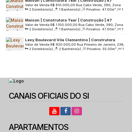
Maison | Construtora Tear | Construção | 47
Valor de Venda
R$
810.000,00
Rua Cabo Verde, 390, Zona
metros | 02 dormitórios | com varanda | 01 vaga
2
Dormitório(s)
,
1
Banheiro(s)
,
Privativo:
47
.00
m²
,
1
Sul, 04550-081, Vila Olímpia, São Paulo, São Paulo, Brasil
Sala(s)
,
1
Vaga(s)
,
Útil:
47
.00
m²
,
Terreno:
2200
.00
m²
Maison | Construtora Tear | Construção | 47
Valor de Venda
R$
1.100.000,00
Rua Cabo Verde, 390, Zona
metros | 02 dormitórios | com varanda | 02 vagas
2
Dormitório(s)
,
1
Banheiro(s)
,
Privativo:
47
.00
m²
,
1
Sul, 04550-081, Vila Olímpia, São Paulo, São Paulo, Brasil
Sala(s)
,
2
Vaga(s)
,
Útil:
47
.00
m²
,
Terreno:
2200
.00
m²
Lexy Boulevard Vila Clementino | Construtora
Valor de Venda
R$
920.000,00
Rua Primeiro de Janeiro, 236,
Concord | Pronto | 55 metros | 02 domitórios | suíte
2
Dormitório(s)
,
2
Banheiro(s)
,
Privativo:
55
.00
m²
,
1
Zona Sul, 04044-060, Vila Clementino, São Paulo, São
| varanda | 01 vaga
Sala(s)
,
1
Suíte(s)
,
1
Vaga(s)
,
Útil:
55
.00
m²
,
Terreno:
Paulo, Brasil
1992
.00
m²
CANAIS OFICIAIS DO SI
APARTAMENTOS