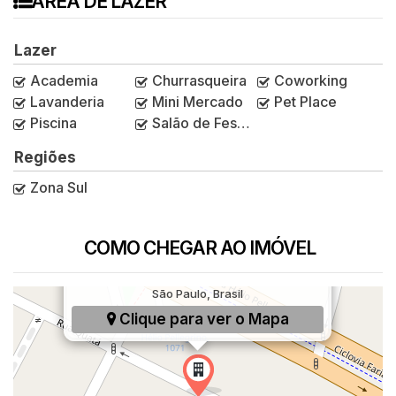
ÁREA DE LAZER
Lazer
Academia
Churrasqueira
Coworking
Lavanderia
Mini Mercado
Pet Place
Piscina
Salão de Festas
Regiões
Zona Sul
COMO CHEGAR AO IMÓVEL
Rua Quatá, 603, Vila Olímpia, São Paulo, SP,
São Paulo, Brasil
Clique para ver o
Mapa