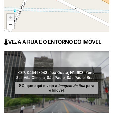
+
−
VEJA A RUA E O ENTORNO DO IMÓVEL
CEP: 04546-043
,
Rua Quatá
,
N°:
603
,
Zona
Sul
,
Vila Olímpia
,
São Paulo
,
São Paulo
,
Brasil
Clique aqui e veja a
Imagem da Rua
para
o Imóvel