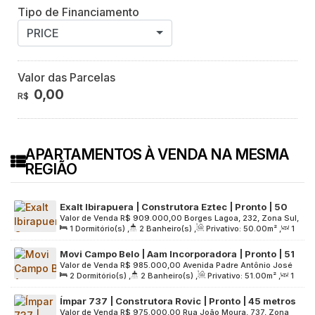
Tipo de Financiamento
PRICE
Valor das Parcelas
0,00
R$
APARTAMENTOS À VENDA NA MESMA
REGIÃO
Exalt Ibirapuera | Construtora Eztec | Pronto | 50
Valor de Venda
R$
909.000,00
Borges Lagoa, 232, Zona Sul,
metros | 01 suíte | 02 varandas | lavabo | 01 vaga
1
Dormitório(s)
,
2
Banheiro(s)
,
Privativo:
50
.00
m²
,
1
04038-001, Vila Clementino, São Paulo, São Paulo, Brasil
Sala(s)
,
1
Suíte(s)
,
1
Vaga(s)
,
Útil:
50
.00
m²
,
Terreno:
Movi Campo Belo | Aam Incorporadora | Pronto | 51
2500
.00
m²
Valor de Venda
R$
985.000,00
Avenida Padre Antônio José
metros | 02 dormitórios | suíte | varanda | 01 vaga
2
Dormitório(s)
,
2
Banheiro(s)
,
Privativo:
51
.00
m²
,
1
dos Santos, 42, Zona Sul, 04563-000, Cidade Monções, São
Sala(s)
,
1
Suíte(s)
,
1
Vaga(s)
,
Útil:
51
.00
m²
,
Terreno:
Paulo, São Paulo, Brasil
Ímpar 737 | Construtora Rovic | Pronto | 45 metros
1344
.00
m²
Valor de Venda
R$
975.000,00
Rua João Moura, 737, Zona
| 02 dormitórios | com varanda | sem vaga