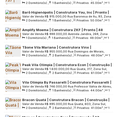
2
Dormitório(s)
,
1
Banheiro(s)
,
Privativo:
45
.00
m²
,
1
Oeste, 05412-001, Pinheiros, São Paulo, São Paulo, Brasil
Sala(s)
,
Útil:
45
.00
m²
,
Terreno:
920
.00
m²
Barô Higienópolis | Construtora You, Inc | Pronto |
Valor de Venda
R$
915.000,00
Rua Baronesa de Itu, 93, Zona
50 metros | 02 dormitórios | varanda | 01 vaga
2
Dormitório(s)
,
1
Banheiro(s)
,
Privativo:
50
.00
m²
,
1
Central, 01231-001, Santa Cecília, São Paulo, São Paulo,
Sala(s)
,
1
Vaga(s)
,
Útil:
50
.00
m²
,
Terreno:
2587
.00
m²
Brasil
Amplify Moema | Construtora ZKF | Pronto | 48
Valor de Venda
R$
988.000,00
Avenida Jandira, 268, Zona
metros | 01 suíte | varanda | 01 vaga
1
Dormitório(s)
,
1
Banheiro(s)
,
Privativo:
48
.00
m²
,
1
Sul, 04080-000, Indianópolis, São Paulo, São Paulo, Brasil
Sala(s)
,
1
Suíte(s)
,
1
Vaga(s)
,
Útil:
48
.00
m²
,
Terreno:
Tãone Vila Mariana | Construtora Vinx |
1815
.00
m²
Valor de Venda
R$
955.000,00
Rua Domingos de Morais,
Construção | 48 metros | 02 dormitórios | suíte |
2
Dormitório(s)
,
2
Banheiro(s)
,
Privativo:
48
.00
m²
,
1
2022, Zona Sul, 04036-000, Vila Mariana, São Paulo, São
varanda | 01 vaga
Sala(s)
,
1
Suíte(s)
,
1
Vaga(s)
,
Útil:
48
.00
m²
,
Terreno:
Paulo, Brasil
Peak Vila Olímpia | Construtora Econ | Construção |
1738
.00
m²
Valor de Venda
R$
1.630.000,00
Rua Quatá, 317, Zona Sul,
61 metros | 02 dormitórios | suíte | varanda
2
Dormitório(s)
,
2
Banheiro(s)
,
Privativo:
61
.00
m²
,
1
04546-041, Vila Olímpia, São Paulo, São Paulo, Brasil
gourmet | 01 vaga
Sala(s)
,
1
Suíte(s)
,
1
Vaga(s)
,
Útil:
61
.00
m²
,
Terreno:
Vila Olímpia By Passarelli | Construtora Passarelli |
2936
.00
m²
Valor de Venda
R$
746.000,00
Rua Professor Vahia de Abreu,
Construção | 44 metros | 02 dormitórios | com
2
Dormitório(s)
,
1
Banheiro(s)
,
Privativo:
44
.00
m²
,
1
151, Zona Sul, 04549-000, Vila Olímpia, São Paulo, São
varanda | sem vaga
Sala(s)
,
Útil:
44
.00
m²
,
Terreno:
1500
.00
m²
Paulo, Brasil
Bracon Quatá | Construtora Bracon | Construção |
Valor de Venda
R$
895.000,00
Rua Quatá, 603, Zona Sul,
41 metros | 02 dormitórios | com varanda | lavabo |
2
Dormitório(s)
,
2
Banheiro(s)
,
Privativo:
41
.00
m²
,
1
04546-043, Vila Olímpia, São Paulo, São Paulo, Brasil
01 vaga
Sala(s)
,
1
Vaga(s)
,
Útil:
41
.00
m²
,
Terreno:
1523
.00
m²