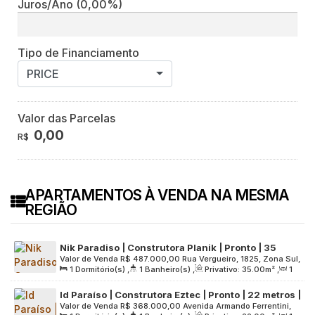
Juros/Ano
(0,00%)
Tipo de Financiamento
PRICE
Valor das Parcelas
0,00
R$
APARTAMENTOS À VENDA NA MESMA
REGIÃO
Nik Paradiso | Construtora Planik | Pronto | 35
Valor de Venda
R$
487.000,00
Rua Vergueiro, 1825, Zona Sul,
metros | 01 dormitório | com varanda | sem vaga
1
Dormitório(s)
,
1
Banheiro(s)
,
Privativo:
35
.00
m²
,
1
04101-904, Paraíso, São Paulo, São Paulo, Brasil
Sala(s)
,
Útil:
35
.00
m²
,
Terreno:
996
.00
m²
Id Paraíso | Construtora Eztec | Pronto | 22 metros |
Valor de Venda
R$
368.000,00
Avenida Armando Ferrentini,
studios | sem varanda