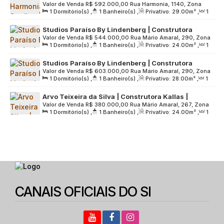
Valor de Venda
R$
592.000,00
Rua Harmonia, 1140, Zona
Construção | 29 metros | 01 dormitório | com
1
Dormitório(s)
,
1
Banheiro(s)
,
Privativo:
29
.00
m²
,
1
Oeste, 05435-001, Sumarezinho, São Paulo, São Paulo,
varanda | sem vaga
Sala(s)
,
Útil:
29
.00
m²
,
Terreno:
2760
.00
m²
Brasil
Studios Paraíso By Lindenberg | Construtora
Valor de Venda
R$
544.000,00
Rua Mário Amaral, 290, Zona
Lindenberg | Construção | 24 metros | studios com
1
Dormitório(s)
,
1
Banheiro(s)
,
Privativo:
24
.00
m²
,
1
Sul, 04002-021, Paraíso, São Paulo, São Paulo, Brasil
varanda | sem vaga
Sala(s)
,
Útil:
24
.00
m²
,
Terreno:
1782
.00
m²
Studios Paraíso By Lindenberg | Construtora
Valor de Venda
R$
603.000,00
Rua Mário Amaral, 290, Zona
Lindenberg | Construção | 28 metros | studios com
1
Dormitório(s)
,
1
Banheiro(s)
,
Privativo:
28
.00
m²
,
1
Sul, 04002-021, Paraíso, São Paulo, São Paulo, Brasil
varanda | sem vaga
Sala(s)
,
Útil:
28
.00
m²
,
Terreno:
1782
.00
m²
Arvo Teixeira da Silva | Construtora Kallas |
Valor de Venda
R$
380.000,00
Rua Mário Amaral, 267, Zona
Construção | 24 Metros | Studios com Varanda |
1
Dormitório(s)
,
1
Banheiro(s)
,
Privativo:
24
.00
m²
,
1
Sul, 04002-021, Paraíso, São Paulo, São Paulo, Brasil
sem Vaga
Sala(s)
,
Útil:
24
.00
m²
,
Terreno:
1098
.00
m²
CANAIS OFICIAIS DO SI