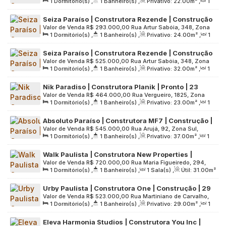
1
Dormitório(s)
,
1
Banheiro(s)
,
Privativo:
22
.00
m²
,
1
654, Zona Sul, 04103-030, Paraíso, São Paulo, São Paulo,
Sala(s)
,
Útil:
22
.00
m²
,
Terreno:
3266
.00
m²
Brasil
Seiza Paraíso | Construtora Rezende | Construção
Valor de Venda
R$
293.000,00
Rua Artur Sabóia, 348, Zona
| 24 metros | studio com varanda
1
Dormitório(s)
,
1
Banheiro(s)
,
Privativo:
24
.00
m²
,
1
Sul, 04104-060, Paraíso, São Paulo, São Paulo, Brasil
Sala(s)
,
Útil:
24
.00
m²
Seiza Paraíso | Construtora Rezende | Construção
Valor de Venda
R$
525.000,00
Rua Artur Sabóia, 348, Zona
| 32 metros | studio com varanda | sem vaga
1
Dormitório(s)
,
1
Banheiro(s)
,
Privativo:
32
.00
m²
,
1
Sul, 04104-060, Paraíso, São Paulo, São Paulo, Brasil
Sala(s)
,
Útil:
32
.00
m²
Nik Paradiso | Construtora Planik | Pronto | 23
Valor de Venda
R$
464.000,00
Rua Vergueiro, 1825, Zona
metros | studios | com varanda | sem vaga
1
Dormitório(s)
,
1
Banheiro(s)
,
Privativo:
23
.00
m²
,
1
Sul, 04101-904, Paraíso, São Paulo, São Paulo, Brasil
Sala(s)
,
Útil:
23
.00
m²
,
Terreno:
996
.00
m²
Absoluto Paraíso | Construtora MF7 | Construção |
Valor de Venda
R$
545.000,00
Rua Arujá, 92, Zona Sul,
37 metros | 01 suíte | varanda | sem vaga
1
Dormitório(s)
,
1
Banheiro(s)
,
Privativo:
37
.00
m²
,
1
04104-040, Paraíso, São Paulo, São Paulo, Brasil
Sala(s)
,
1
Suíte(s)
,
Útil:
37
.00
m²
,
Terreno:
818
.00
m²
Walk Paulista | Construtora New Properties |
Valor de Venda
R$
720.000,00
Rua Maria Figueiredo, 294,
Construção | 31 metros | 01 dormitório | com
1
Dormitório(s)
,
1
Banheiro(s)
,
1
Sala(s)
,
Útil:
31
.00
m²
04002-001, Paraíso, São Paulo, São Paulo, Brasil
varanda
,
Terreno:
784
.00
m²
Urby Paulista | Construtora One | Construção | 29
Valor de Venda
R$
523.000,00
Rua Martiniano de Carvalho,
metros | 01 dormitório com varanda | sem vaga
1
Dormitório(s)
,
1
Banheiro(s)
,
Privativo:
29
.00
m²
,
1
446, Zona Central, 01321-000, Bela Vista, São Paulo, São
Sala(s)
,
Útil:
29
.00
m²
,
Terreno:
786
.00
m²
Paulo, Brasil
Eleva Harmonia Studios | Construtora You Inc |