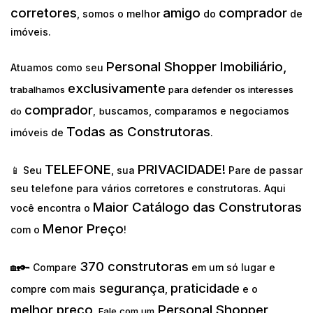
corretores
amigo
comprador
, somos o melhor
do
de
imóveis.
Personal Shopper Imobiliário,
Atuamos como seu
exclusivamente
trabalhamos
para defender os interesses
comprador
uscamos, comparamos e negociamos
do
,
b
Todas as Construtoras
imóveis de
.
TELEFONE
PRIVACIDADE!
📱 Seu
, sua
Pare de passar
seu telefone para vários corretores e construtoras. Aqui
Maior Catálogo das Construtoras
você encontra o
Menor Preço
com o
!
370 construtoras
🏡🔑 Compare
em um só lugar e
segurança
praticidade
compre com mais
,
e o
melhor preço
Personal Shopper
.
Fale com um