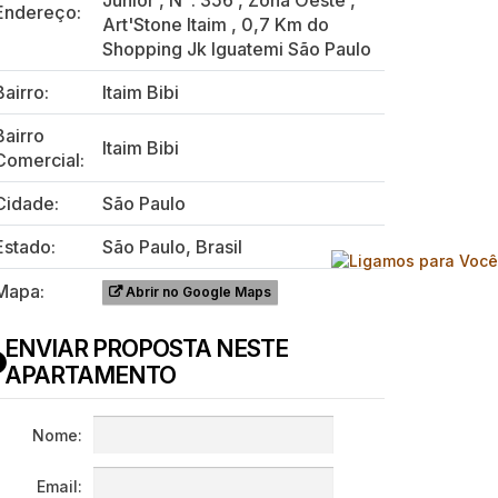
Júnior
,
N°:
356
,
Zona Oeste
,
Endereço:
Art'Stone Itaim
,
0,7 Km do
Shopping Jk Iguatemi São Paulo
Bairro:
Itaim Bibi
Bairro
Itaim Bibi
Comercial:
Cidade:
São Paulo
Estado:
São Paulo, Brasil
Mapa:
Abrir no Google Maps
ENVIAR PROPOSTA NESTE
APARTAMENTO
Nome:
Email: