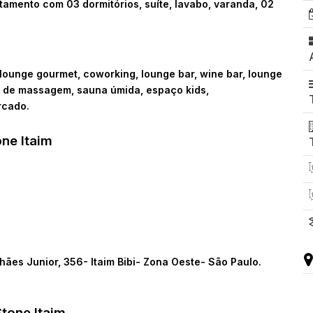
artamento com
03 dormitórios, suíte, lavabo, varanda, 02
, lounge gourmet, coworking, lounge bar, wine bar, lounge
a de massagem, sauna úmida, espaço kids,
rcado.
one Itaim
ães Junior, 356- Itaim Bibi- Zona Oeste- São Paulo.
Stone Itaim