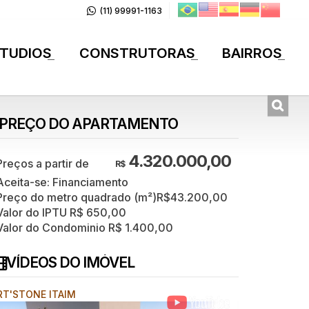
(11) 99991-1163
TUDIOS
CONSTRUTORAS
BAIRROS
+
+
+
PREÇO DO APARTAMENTO
4.320.000,00
R$
Aceita-se: Financiamento
Preço do metro quadrado (m²)
R$
43.200,00
Valor do IPTU
R$
650,00
Valor do Condominio
R$
1.400,00
VÍDEOS DO IMÓVEL
RT'STONE ITAIM