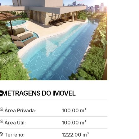
METRAGENS DO IMÓVEL
Área Privada:
100
.00
m²
Área Útil:
100
.00
m²
Terreno:
1222
.00
m²