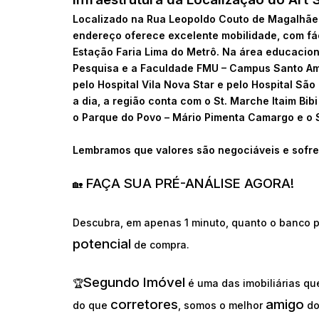
Localizado na Rua Leopoldo Couto de Magalhães 
endereço oferece excelente mobilidade, com fá
Estação Faria Lima do Metrô. Na área educaciona
Pesquisa e a Faculdade FMU – Campus Santo Amar
pelo Hospital Vila Nova Star e pelo Hospital São
a dia, a região conta com o St. Marche Itaim Bib
o Parque do Povo – Mário Pimenta Camargo e o 
Lembramos que valores são negociáveis e sofre
FAÇA SUA PRÉ-ANÁLISE AGORA!
🏡
Descubra, em apenas 1 minuto, quanto o banco p
potencial
de compra.
Segundo Imóvel
🏆
é uma das imobiliárias q
corretores
amigo
do que
, somos o melhor
d