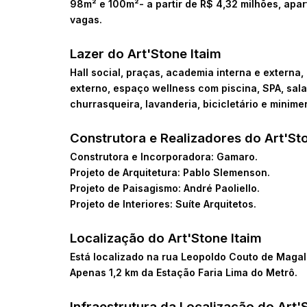
98m² e 100m²- a partir de
R$ 4,32 milhões, ap
vagas.
Lazer do
Art'Stone Itaim
Hall social, praças, academia interna e externa
externo, espaço wellness com piscina, SPA, sal
churrasqueira, lavanderia, bicicletário e minime
Construtora e Realizadores do
Art'St
Construtora e Incorporadora: Gamaro.
Projeto de Arquitetura: Pablo Slemenson.
Projeto de Paisagismo: André Paoliello.
Projeto de Interiores: Suíte Arquitetos.
Localização do
Art'Stone Itaim
Está localizado na rua Leopoldo Couto de Magalh
Apenas 1,2 km da Estação Faria Lima do Metrô.
Infraestrutura da Localização do
Art'