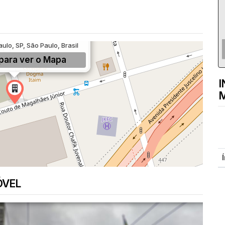
to Magalhães Júnior, 356,
aulo, SP, São Paulo, Brasil
para ver o
Mapa
I
M
ÓVEL