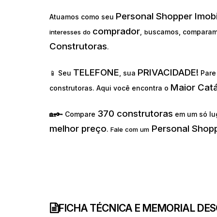
Personal Shopper Imobi
Atuamos como seu
comprador
uscamos, comparam
interesses do
,
b
Construtoras
.
TELEFONE
PRIVACIDADE!
📱 Seu
, sua
Pare 
Maior Cat
construtoras. Aqui você encontra o
370 construtoras
🏡🔑 Compare
em um só lu
melhor preço
Personal Shopp
.
Fale com um
FICHA TÉCNICA E MEMORIAL DE