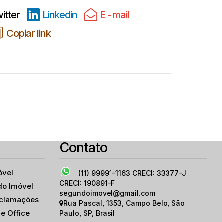
itter
Linkedin
E - mail
Copiar link
Contato
óvel
(11) 99991-1163
CRECI: 33377-J
CRECI: 190891-F
do Imóvel
segundoimovel@gmail.com
eclamações
Rua Pascal
,
1353
,
Campo Belo
,
São
e Office
Paulo
,
SP
,
Brasil