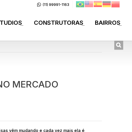
(11) 99991-1163
TUDIOS
CONSTRUTORAS
BAIRROS
+
+
+
L NO MERCADO
oisas vêm mudando e cada vez mais ela é