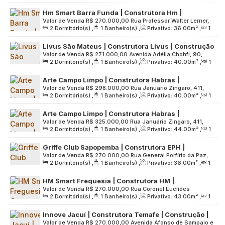
Sala(s)
,
Útil:
36
.00
m²
,
Terreno:
561
.00
m²
Paulo, São Paulo, Brasil
Hm Smart Barra Funda | Construtora Hm |
Valor de Venda
R$
270.000,00
Rua Professor Walter Lerner,
Construção | 36 metros | 02 dormitórios | sem
2
Dormitório(s)
,
1
Banheiro(s)
,
Privativo:
36
.00
m²
,
1
255, 01153-000, Várzea da Barra Funda, São Paulo, São
varanda e vaga
Sala(s)
,
Útil:
36
.00
m²
,
Terreno:
1828
.00
m²
Paulo, Brasil
Livus São Mateus | Construtora Livus | Construção
Valor de Venda
R$
271.000,00
Avenida Adélia Chohfi, 90,
| 40 Metros | 02 Dormitórios | com Varanda | sem
2
Dormitório(s)
,
1
Banheiro(s)
,
Privativo:
40
.00
m²
,
1
Zona Leste, 08320-395, Parque São Rafael, São Paulo, São
Vaga
Sala(s)
,
Útil:
40
.00
m²
,
Terreno:
1920
.00
m²
Paulo, Brasil
Arte Campo Limpo | Construtora Habras |
Valor de Venda
R$
298.000,00
Rua Januário Zingaro, 411,
Construção | 40 metros | 02 dormitórios | sem
2
Dormitório(s)
,
1
Banheiro(s)
,
Privativo:
40
.00
m²
,
1
Zona Sul, 05794-300, Jardim Paris, São Paulo, São Paulo,
varanda | 01 vaga
Sala(s)
,
1
Vaga(s)
,
Útil:
40
.00
m²
,
Terreno:
3870
.00
m²
Brasil
Arte Campo Limpo | Construtora Habras |
Valor de Venda
R$
325.000,00
Rua Januário Zingaro, 411,
Construção | 44 metros | 02 dormitórios | com
2
Dormitório(s)
,
1
Banheiro(s)
,
Privativo:
44
.00
m²
,
1
Zona Sul, 05794-300, Jardim Paris, São Paulo, São Paulo,
varanda | 01 vaga
Sala(s)
,
1
Vaga(s)
,
Útil:
44
.00
m²
,
Terreno:
3870
.00
m²
Brasil
Griffe Club Sapopemba | Construtora EPH |
Valor de Venda
R$
270.000,00
Rua General Porfírio da Paz,
Construção | 36 metros | 02 dormitórios | com
2
Dormitório(s)
,
1
Banheiro(s)
,
Privativo:
36
.00
m²
,
1
1019, Zona Leste, 03918-000, Vila Bancária, São Paulo, São
varanda | sem vaga
Sala(s)
,
Útil:
36
.00
m²
,
Terreno:
4631
.00
m²
Paulo, Brasil
HM Smart Freguesia | Construtora HM |
Valor de Venda
R$
270.000,00
Rua Coronel Euclides
Construção | 43 metros | 02 dormitórios | sem
2
Dormitório(s)
,
1
Banheiro(s)
,
Privativo:
43
.00
m²
,
1
Machado, 135, Zona Norte, 02713-000, Jardim das Graças,
varanda e vaga
Sala(s)
,
Útil:
43
.00
m²
,
Terreno:
8253
.00
m²
São Paulo, São Paulo, Brasil
Innove Jacuí | Construtora Temafe | Construção |
Valor de Venda
R$
270.000,00
Avenida Afonso de Sampaio e
36 metros | 02 dormitórios | sem varanda e vaga