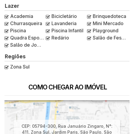
Lazer
Academia
Bicicletário
Brinquedoteca
Churrasqueira
Lavanderia
Mini Mercado
Piscina
Piscina Infantil
Playground
Quadra Esportiva
Redário
Salão de Festas
Salão de Jogos
Regiões
Zona Sul
COMO CHEGAR AO IMÓVEL
CEP: 05794-300
,
Rua Januário Zingaro
,
N°:
411
,
Zona Sul
,
Jardim Paris
,
São Paulo
,
São