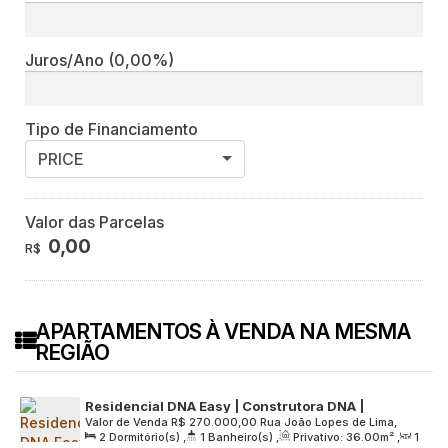
Juros/Ano
(0,00%)
Tipo de Financiamento
PRICE
Valor das Parcelas
0,00
R$
APARTAMENTOS À VENDA NA MESMA
REGIÃO
Residencial DNA Easy | Construtora DNA |
Valor de Venda
R$
270.000,00
Rua João Lopes de Lima,
Construção | 36 metros | 02 dormitórios | com
2
Dormitório(s)
,
1
Banheiro(s)
,
Privativo:
36
.00
m²
,
1
2097, Zona Leste, 03976-020, Jardim Sapopemba, São
varanda