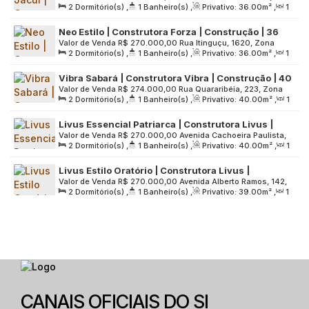
2
Dormitório(s)
,
1
Banheiro(s)
,
Privativo:
36
.00
m²
,
1
Sousa, 1, Zona Leste, 08270-000, Jardim Nossa Senhora do
Sala(s)
,
Útil:
36
.00
m²
,
Terreno:
3658
.00
m²
Carmo, São Paulo, São Paulo, Brasil
Neo Estilo | Construtora Forza | Construção | 36
Valor de Venda
R$
270.000,00
Rua Itinguçu, 1620, Zona
metros | 02 dormitórios | com varanda | sem vaga
2
Dormitório(s)
,
1
Banheiro(s)
,
Privativo:
36
.00
m²
,
1
Leste, 03658-001, Vila Ré, São Paulo, São Paulo, Brasil
Sala(s)
,
Útil:
36
.00
m²
,
Terreno:
1250
.00
m²
Vibra Sabará | Construtora Vibra | Construção | 40
Valor de Venda
R$
274.000,00
Rua Quararibéia, 223, Zona
Metros | 02 Dormitórios | com Varanda | sem Vaga
2
Dormitório(s)
,
1
Banheiro(s)
,
Privativo:
40
.00
m²
,
1
Sul, 04689-160, Vila Isa, São Paulo, São Paulo, Brasil
Sala(s)
,
Útil:
40
.00
m²
,
Terreno:
5789
.00
m²
Livus Essencial Patriarca | Construtora Livus |
Valor de Venda
R$
270.000,00
Avenida Cachoeira Paulista,
Lançamento | 40 Metros | 02 Dormitórios | com
2
Dormitório(s)
,
1
Banheiro(s)
,
Privativo:
40
.00
m²
,
1
47, Zona Leste, 03551-000, Cidade Patriarca, São Paulo, São
Varanda | sem Vaga
Sala(s)
,
Útil:
40
.00
m²
,
Terreno:
1208
.00
m²
Paulo, Brasil
Livus Estilo Oratório | Construtora Livus |
Valor de Venda
R$
270.000,00
Avenida Alberto Ramos, 142,
Lançamento | 39 Metros | 02 Dormitórios | Varanda
2
Dormitório(s)
,
1
Banheiro(s)
,
Privativo:
39
.00
m²
,
1
Zona Leste, 03222-000, Jardim Independência, São Paulo,
| sem Vaga
Sala(s)
,
Útil:
39
.00
m²
,
Terreno:
1315
.00
m²
São Paulo, Brasil
CANAIS OFICIAIS DO SI