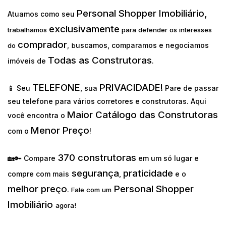
Personal Shopper Imobiliário,
Atuamos como seu
exclusivamente
trabalhamos
para defender os interesses
comprador
uscamos, comparamos e negociamos
do
,
b
Todas as Construtoras
imóveis de
.
TELEFONE
PRIVACIDADE!
📱 Seu
, sua
Pare de passar
seu telefone para vários corretores e construtoras. Aqui
Maior Catálogo das Construtoras
você encontra o
Menor Preço
com o
!
370 construtoras
🏡🔑 Compare
em um só lugar e
segurança
praticidade
compre com mais
,
e o
melhor preço
Personal Shopper
.
Fale com um
Imobiliário
agora!