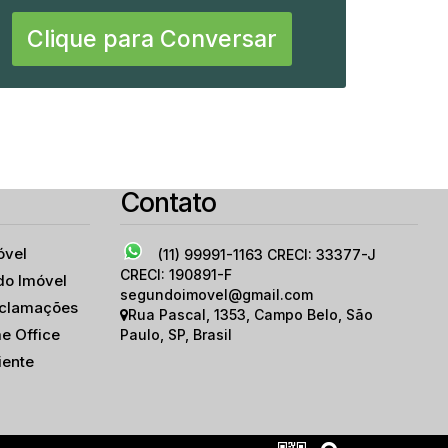
Clique para Conversar
o Paulo
,
São Paulo
,
Brasil
Contato
óvel
(11) 99991-1163
CRECI: 33377-J
CRECI: 190891-F
do Imóvel
segundoimovel@gmail.com
eclamações
Rua Pascal
,
1353
,
Campo Belo
,
São
e Office
Paulo
,
SP
,
Brasil
iente