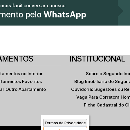
u
mais fácil
conversar conosco
mento pelo
WhatsApp
 PRAÇA DA ÁRVORE |
STRUTORA PAES &
 04052-030
a Sul
,
Mirandópolis
,
Rua Oriçanga
,
São Paulo
,
N°:
,
343
São Paulo
,
Zona Sul
,
Brasil
,
Mirandópolis
,
Sã
GORI | CONSTRUÇÃO |
METROS | 02
2
2
49
.00
m²
MITÓRIOS | SUÍTE |
rio(s)
Banheiro(s)
Privativo:
ANDA | 01 VAGA
1
1
1
AMENTOS
INSTITUCIONAL
(s)
Suíte(s)
Vaga(s)
.00
m²
1291
.00
m²
l:
Terreno:
tamentos no Interior
Sobre o Segundo Im
rtamentos Favoritos
Blog Imobiliário do Segun
itar Outro Apartamento
Ouvidoria: Sugestões ou R
Vaga Para Corretora Hom
Ficha Cadastral do Cl
Termos de Privacidade