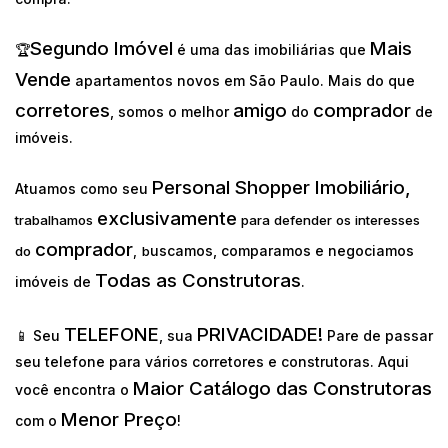
Segundo Imóvel
Mais
🏆
é uma das imobiliárias que
Vende
apartamentos novos em São Paulo. Mais do que
corretores
amigo
comprador
, somos o melhor
do
de
imóveis.
Personal Shopper Imobiliário,
Atuamos como seu
exclusivamente
trabalhamos
para defender os interesses
comprador
uscamos, comparamos e negociamos
do
,
b
Todas as Construtoras
imóveis de
.
TELEFONE
PRIVACIDADE!
📱 Seu
, sua
Pare de passar
seu telefone para vários corretores e construtoras. Aqui
Maior Catálogo das Construtoras
você encontra o
Menor Preço
com o
!