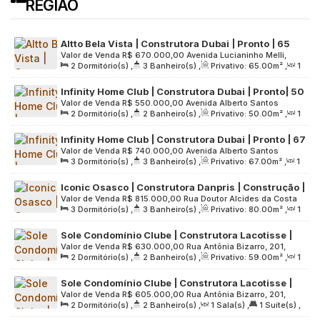
REGIÃO
Altto Bela Vista | Construtora Dubai | Pronto | 65
Valor de Venda
R$
670.000,00
Avenida Lucianinho Melli,
Metros | 02 Suítes | Varanda Gourmet | 01 Vaga
2
Dormitório(s)
,
3
Banheiro(s)
,
Privativo:
65
.00
m²
,
1
444, Grande São Paulo, 06080-010, Vila Osasco, Osasco,
Sala(s)
,
2
Suíte(s)
,
1
Vaga(s)
,
Útil:
65
.00
m²
,
Terreno:
São Paulo, Brasil
Infinity Home Club | Construtora Dubai | Pronto| 50
2872
.00
m²
Valor de Venda
R$
550.000,00
Avenida Alberto Santos
Metros | 02 Dormitórios | Suíte | Varanda Gourmet |
2
Dormitório(s)
,
2
Banheiro(s)
,
Privativo:
50
.00
m²
,
1
Dumont, 448, Grande São Paulo, 06080-020, Vila Osasco,
01 Vaga
Sala(s)
,
1
Suíte(s)
,
1
Vaga(s)
,
Útil:
50
.00
m²
,
Terreno:
Osasco, São Paulo, Brasil
Infinity Home Club | Construtora Dubai | Pronto | 67
3577
.00
m²
Valor de Venda
R$
740.000,00
Avenida Alberto Santos
Metros | 03 Dormitórios | Suíte | Lavabo | 02 Vagas
3
Dormitório(s)
,
3
Banheiro(s)
,
Privativo:
67
.00
m²
,
1
Dumont, 448, Grande São Paulo, 06080-020, Vila Osasco,
Sala(s)
,
1
Suíte(s)
,
2
Vaga(s)
,
Útil:
67
.00
m²
,
Terreno:
Osasco, São Paulo, Brasil
Iconic Osasco | Construtora Danpris | Construção |
3577
.00
m²
Valor de Venda
R$
815.000,00
Rua Doutor Alcides da Costa
80 metros | 03 dormitórios | suíte | 02 vagas
3
Dormitório(s)
,
3
Banheiro(s)
,
Privativo:
80
.00
m²
,
1
Vidigal, 129, Grande São Paulo, 06090-080, Centro, Osasco,
Sala(s)
,
1
Suíte(s)
,
2
Vaga(s)
,
Útil:
80
.00
m²
,
Terreno:
São Paulo, Brasil
Sole Condomínio Clube | Construtora Lacotisse |
2521
.00
m²
Valor de Venda
R$
630.000,00
Rua Antônia Bizarro, 201,
Pronto | 59 metros | 02 dormitórios | suíte |
2
Dormitório(s)
,
2
Banheiro(s)
,
Privativo:
59
.00
m²
,
1
Grande São Paulo, 06083-160, Vila Osasco, Osasco, São
varanda | 02 vagas
Sala(s)
,
1
Suíte(s)
,
2
Vaga(s)
,
Útil:
59
.00
m²
,
Terreno:
Paulo, Brasil
Sole Condomínio Clube | Construtora Lacotisse |
1500
.00
m²
Valor de Venda
R$
605.000,00
Rua Antônia Bizarro, 201,
Pronto | 65 metros | 02 dormitórios | suíte |
2
Dormitório(s)
,
2
Banheiro(s)
,
1
Sala(s)
,
1
Suíte(s)
,
Grande São Paulo, 06083-160, Vila Osasco, Osasco, São
varanda | 01 vaga
1
Vaga(s)
,
Útil:
65
.00
m²
,
Terreno:
1500
.00
m²
Paulo, Brasil