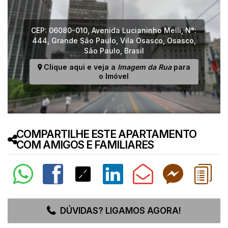
CEP: 06080-010
,
Avenida Lucianinho Melli
,
N°:
444
,
Grande São Paulo
,
Vila Osasco
,
Osasco
,
São Paulo
,
Brasil
Clique aqui e veja a
Imagem da Rua
para
o Imóvel
COMPARTILHE ESTE APARTAMENTO
COM AMIGOS E FAMILIARES
DÚVIDAS? LIGAMOS AGORA!