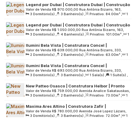
Legend por Dubaí | Construtora Dubaí | Construção
Valor de Venda
R$
970.000,00
Rua Antônia Bizarro, 163,
| 84 Metros | 03 Dormitórios | Suíte | Varanda
3
Dormitório(s)
,
3
Banheiro(s)
,
Privativo:
84
.00
m²
,
1
Grande São Paulo, 06083-160, Vila Osasco, Osasco, São
Gourmet | 02 Vagas
Sala(s)
,
1
Suíte(s)
,
2
Vaga(s)
,
Útil:
84
.00
m²
,
Terreno:
Paulo, Brasil
Legend por Dubaí | Construtora Dubaí | Construção
2985
.00
m²
Valor de Venda
R$
1.050.000,00
Rua Antônia Bizarro, 163,
| 101 Metros | 03 Suítes | Varanda Gourmet | 02
3
Dormitório(s)
,
4
Banheiro(s)
,
Privativo:
101
.00
m²
,
1
Grande São Paulo, 06083-160, Vila Osasco, Osasco, São
Vagas
Sala(s)
,
3
Suíte(s)
,
2
Vaga(s)
,
Útil:
101
.00
m²
,
Paulo, Brasil
Ilumini Bela Vista | Construtora Concel |
Terreno:
2985
.00
m²
Valor de Venda
R$
639.000,00
Rua Antônia Bizarro, 333,
Construção | 63 metros | 02 dormitórios | suíte |
2
Dormitório(s)
,
2
Banheiro(s)
,
Privativo:
63
.00
m²
,
1
06083-160, Vila Osasco, Osasco, São Paulo, Brasil
varanda gourmet | 01 vaga
Sala(s)
,
1
Suíte(s)
,
1
Vaga(s)
,
Útil:
63
.00
m²
,
Terreno:
Ilumini Bela Vista | Construtora Concel |
1654
.00
m²
Valor de Venda
R$
693.000,00
Rua Antônia Bizarro, 333,
Construção | 69 metros | 03 dormitórios | suíte |
3
Dormitório(s)
,
3
Banheiro(s)
,
1
Sala(s)
,
1
Suíte(s)
,
Grande São Paulo, 06083-160, Vila Osasco, Osasco, São
varanda gourmet | 02 vagas
2
Vaga(s)
,
Útil:
69
.00
m²
,
Terreno:
1654
.00
m²
Paulo, Brasil
New Patteo Osasco | Construtora Helbor | Pronto
Valor de Venda
R$
759.000,00
Avenida Analice Sakatauskas,
para morar | 73 metros | 03 dormitórios | suíte |
3
Dormitório(s)
,
2
Banheiro(s)
,
Privativo:
73
.00
m²
,
1
867, Grande São Paulo, 06060-003, Bela Vista, Osasco, São
varanda | 01 vaga
Sala(s)
,
1
Suíte(s)
,
1
Vaga(s)
,
Útil:
73
.00
m²
,
Terreno:
Paulo, Brasil
Maxima Ares Altino | Construtora Zafir |
4584
.00
m²
Valor de Venda
R$
780.000,00
Avenida José Lopez Lázaro,
Construção | 72 metros | 03 dormitórios | suíte |
3
Dormitório(s)
,
3
Banheiro(s)
,
Privativo:
72
.00
m²
,
1
288, Grande São Paulo, 06210-030, Presidente Altino,
lavabo | varanda gourmet | 02 vagas
Sala(s)
,
1
Suíte(s)
,
2
Vaga(s)
,
Útil:
72
.00
m²
,
Terreno:
Osasco, São Paulo, Brasil
2855
.00
m²