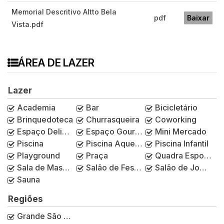
Memorial Descritivo Altto Bela
pdf
Baixar
Vista.pdf
ÁREA DE LAZER
Lazer
Academia
Bar
Bicicletário
Brinquedoteca
Churrasqueira
Coworking
Espaço Delivery
Espaço Gourmet
Mini Mercado
Piscina
Piscina Aquecida
Piscina Infantil
Playground
Praça
Quadra Esportiva
Sala de Massagem
Salão de Festas
Salão de Jogos
Sauna
Regiões
Grande São Paulo