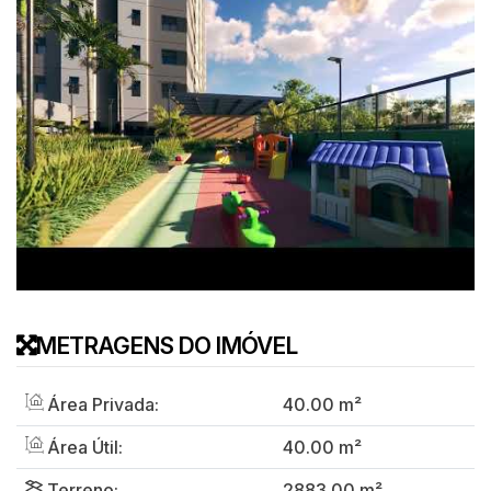
METRAGENS DO IMÓVEL
Área Privada:
40
.00
m²
Área Útil:
40
.00
m²
Terreno:
2883
.00
m²