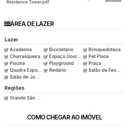
Residence Tower.pdf
ÁREA DE LAZER
Lazer
Academia
Bicicletário
Brinquedoteca
Churrasqueira
Espaço Gourmet
Pet Place
Piscina
Playground
Praça
Quadra Esportiva
Redário
Salão de Festas
Salão de Jogos
Regiões
Grande São Paulo
COMO CHEGAR AO IMÓVEL
Rua João Slaviero, 31, Jardim da Glória,