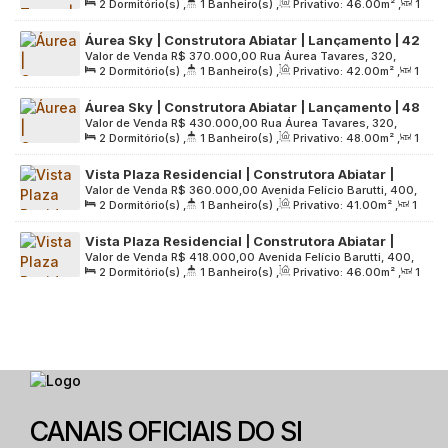
2
Dormitório(s)
,
1
Banheiro(s)
,
Privativo:
46
.00
m²
,
1
São Paulo, 06763-470, Jardim da Glória, Taboão da Serra,
Varanda | 01 Vaga
Sala(s)
,
1
Vaga(s)
,
Útil:
46
.00
m²
,
Terreno:
2883
.00
m²
São Paulo, Brasil
Áurea Sky | Construtora Abiatar | Lançamento | 42
Valor de Venda
R$
370.000,00
Rua Áurea Tavares, 320,
Metros | 02 Dormitórios | com Varanda | sem Vaga
2
Dormitório(s)
,
1
Banheiro(s)
,
Privativo:
42
.00
m²
,
1
Grande São Paulo, 06765-440, Parque Industrial das
Sala(s)
,
Útil:
42
.00
m²
,
Terreno:
3550
.00
m²
Oliveiras, Taboão da Serra, São Paulo, Brasil
Áurea Sky | Construtora Abiatar | Lançamento | 48
Valor de Venda
R$
430.000,00
Rua Áurea Tavares, 320,
Metros | 02 Dormitórios | Varanda Grill | 01 Vaga
2
Dormitório(s)
,
1
Banheiro(s)
,
Privativo:
48
.00
m²
,
1
Grande São Paulo, 06765-440, Parque Industrial das
Sala(s)
,
1
Vaga(s)
,
Útil:
48
.00
m²
,
Terreno:
3550
.00
m²
Oliveiras, Taboão da Serra, São Paulo, Brasil
Vista Plaza Residencial | Construtora Abiatar |
Valor de Venda
R$
360.000,00
Avenida Felício Barutti, 400,
Lançamento | 41 Metros | 02 Dormitórios | Varanda
2
Dormitório(s)
,
1
Banheiro(s)
,
Privativo:
41
.00
m²
,
1
Grande São Paulo, 06757-090, Cidade Intercap, Taboão da
Grill | 01 Vaga
Sala(s)
,
1
Vaga(s)
,
Útil:
41
.00
m²
,
Terreno:
4714
.00
m²
Serra, São Paulo, Brasil
Vista Plaza Residencial | Construtora Abiatar |
Valor de Venda
R$
418.000,00
Avenida Felício Barutti, 400,
Lançamento | 46 Metros | 02 Dormitórios | Varanda
2
Dormitório(s)
,
1
Banheiro(s)
,
Privativo:
46
.00
m²
,
1
Grande São Paulo, 06757-090, Cidade Intercap, Taboão da
Grill | 01 Vaga
Sala(s)
,
1
Vaga(s)
,
Útil:
46
.00
m²
,
Terreno:
4714
.00
m²
Serra, São Paulo, Brasil
CANAIS OFICIAIS DO SI