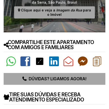
da Serra
,
São Paulo
,
Brasil
Clique aqui e veja a
Imagem da Rua
para
o Imóvel
COMPARTILHE ESTE APARTAMENTO
COM AMIGOS E FAMILIARES
DÚVIDAS? LIGAMOS AGORA!
TIRE SUAS DÚVIDAS E RECEBA
ATENDIMENTO ESPECIALIZADO