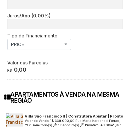
Juros/Ano
(0,00%)
Tipo de Financiamento
PRICE
Valor das Parcelas
0,00
R$
APARTAMENTOS À VENDA NA MESMA
REGIÃO
Villa São Francisco II | Construtora Abiatar | Pronto
Valor de Venda
R$
339.000,00
Rua Maria Karachaki Ferras,
para Morar | 43 Metros | 02 Dormitórios | Varanda
2
Dormitório(s)
,
1
Banheiro(s)
,
Privativo:
43
.00
m²
,
1
199, Grande São Paulo, 06764-420, Jardim Três Irmãos,
Grill | 01 Vaga