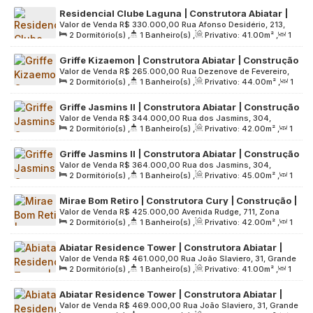
Sala(s)
,
1
Vaga(s)
,
Útil:
43
.00
m²
,
Terreno:
2589
.00
m²
Taboão da Serra, São Paulo, Brasil
Residencial Clube Laguna | Construtora Abiatar |
Valor de Venda
R$
330.000,00
Rua Afonso Desidério, 213,
41 Metros | 02 Dormitórios | Varanda | 01 Vaga
2
Dormitório(s)
,
1
Banheiro(s)
,
Privativo:
41
.00
m²
,
1
Grande São Paulo, 06795-040, Parque Laguna, Taboão da
Sala(s)
,
1
Vaga(s)
,
Útil:
41
.00
m²
,
Terreno:
16030
.00
m²
Serra, São Paulo, Brasil
Griffe Kizaemon | Construtora Abiatar | Construção
Valor de Venda
R$
265.000,00
Rua Dezenove de Fevereiro,
| 44 Metros | 02 Dormitórios | Varanda | 01 Vaga
2
Dormitório(s)
,
1
Banheiro(s)
,
Privativo:
44
.00
m²
,
1
646, Grande São Paulo, 06770-095, Jardim Iracema, Taboão
Sala(s)
,
1
Vaga(s)
,
Útil:
44
.00
m²
,
Terreno:
554
.00
m²
da Serra, São Paulo, Brasil
Griffe Jasmins II | Construtora Abiatar | Construção
Valor de Venda
R$
344.000,00
Rua dos Jasmins, 304,
| 42 Metros | 02 Dormitórios | Varanda Grill | sem
2
Dormitório(s)
,
1
Banheiro(s)
,
Privativo:
42
.00
m²
,
1
Grande São Paulo, 06753-440, Parque Assunção, Taboão da
Vaga
Sala(s)
,
Útil:
42
.00
m²
,
Terreno:
1179
.00
m²
Serra, São Paulo, Brasil
Griffe Jasmins II | Construtora Abiatar | Construção
Valor de Venda
R$
364.000,00
Rua dos Jasmins, 304,
| 45 Metros | 02 Dormitórios | Varanda Grill | sem
2
Dormitório(s)
,
1
Banheiro(s)
,
Privativo:
45
.00
m²
,
1
Grande São Paulo, 06753-440, Parque Assunção, Taboão da
Vaga
Sala(s)
,
Útil:
45
.00
m²
,
Terreno:
1179
.00
m²
Serra, São Paulo, Brasil
Mirae Bom Retiro | Construtora Cury | Construção |
Valor de Venda
R$
425.000,00
Avenida Rudge, 711, Zona
42 metros | 02 dormitórios | com varanda | sem
2
Dormitório(s)
,
1
Banheiro(s)
,
Privativo:
42
.00
m²
,
1
Central, 01133-000, Bom Retiro, São Paulo, São Paulo, Brasil
vaga
Sala(s)
,
Útil:
42
.00
m²
,
Terreno:
3834
.00
m²
Abiatar Residence Tower | Construtora Abiatar |
Valor de Venda
R$
461.000,00
Rua João Slaviero, 31, Grande
Lançamento | 41 Metros | 02 Dormitórios | com
2
Dormitório(s)
,
1
Banheiro(s)
,
Privativo:
41
.00
m²
,
1
São Paulo, 06763-470, Jardim da Glória, Taboão da Serra,
Varanda | 01 Vaga
Sala(s)
,
1
Vaga(s)
,
Útil:
41
.00
m²
,
Terreno:
2883
.00
m²
São Paulo, Brasil
Abiatar Residence Tower | Construtora Abiatar |
Valor de Venda
R$
469.000,00
Rua João Slaviero, 31, Grande
Lançamento | 46 Metros | 02 Dormitórios | com