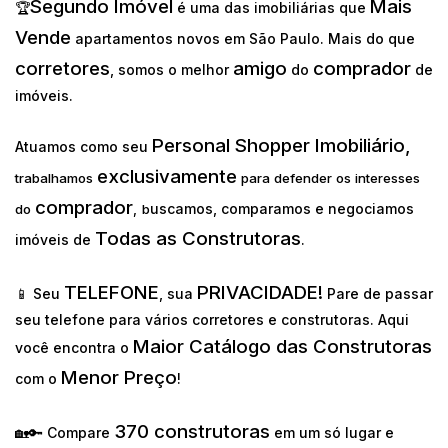
Segundo Imóvel
Mais
🏆
é uma das imobiliárias que
Vende
apartamentos novos em São Paulo. Mais do que
corretores
amigo
comprador
, somos o melhor
do
de
imóveis.
Personal Shopper Imobiliário,
Atuamos como seu
exclusivamente
trabalhamos
para defender os interesses
comprador
uscamos, comparamos e negociamos
do
,
b
Todas as Construtoras
imóveis de
.
TELEFONE
PRIVACIDADE!
📱 Seu
, sua
Pare de passar
seu telefone para vários corretores e construtoras. Aqui
Maior Catálogo das Construtoras
você encontra o
Menor Preço
com o
!
370 construtoras
🏡🔑 Compare
em um só lugar e