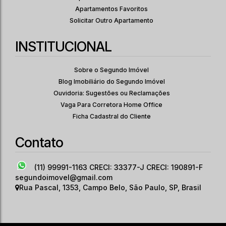
1
37
.00
m²
1409
.00
m²
Apartamentos Favoritos
Sala(s)
Útil:
Terreno:
Solicitar Outro Apartamento
INSTITUCIONAL
Sobre o Segundo Imóvel
Blog Imobiliário do Segundo Imóvel
Ouvidoria: Sugestões ou Reclamações
Vaga Para Corretora Home Office
Ficha Cadastral do Cliente
Contato
(11) 99991-1163
CRECI: 33377-J CRECI: 190891-F
segundoimovel@gmail.com
Rua Pascal
,
1353
,
Campo Belo
,
São Paulo
,
SP
,
Brasil