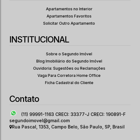
VARANDA | SEM VAGA
2
1
36
.00
m²
Apartamentos no Interior
Dormitório(s)
Banheiro(s)
Privativo:
1
36
.00
m²
3553
.00
m²
Apartamentos Favoritos
Sala(s)
Útil:
Terreno:
Solicitar Outro Apartamento
INSTITUCIONAL
Sobre o Segundo Imóvel
Blog Imobiliário do Segundo Imóvel
Ouvidoria: Sugestões ou Reclamações
Vaga Para Corretora Home Office
Ficha Cadastral do Cliente
Contato
(11) 99991-1163
CRECI: 33377-J CRECI: 190891-F
segundoimovel@gmail.com
Rua Pascal
,
1353
,
Campo Belo
,
São Paulo
,
SP
,
Brasil