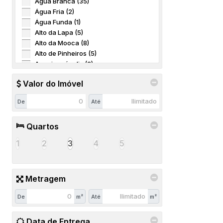
Água Branca (35)
DORMITÓ
Água Fria (2)
3
Água Funda (1)
VARAND
Dormitório(s)
Alto da Lapa (5)
VAGAS
1
Alto da Mooca (8)
Sala(s)
Alto de Pinheiros (5)
76
.00
m²
Americanópolis (2)
Útil:
Barra Funda (18)
Valor do Imóvel
Bela Aliança (1)
Bela Vista (11)
De
Até
Belenzinho (15)
Bom Retiro (7)
Quartos
Bosque da Saúde (7)
Brás (11)
1
2
3
4
5
Brooklin Paulista (26)
Butantã (16)
Cambuci (6)
Metragem
Campo Belo (12)
Campos Elíseos (5)
De
m²
Até
m²
Cangaíba (1)
Casa Verde (3)
Centro (3)
Data de Entrega