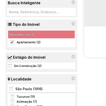
Busca Inteligente
Tipo do Imóvel
Residencial (2)
Apartamento (2)
Estágio do Imóvel
Em Construção (2)
Localidade
São Paulo (1916)
NOAH R
Tucuruvi (11)
ADYANN
Aclimação (7)
CEP: 122
TECVALE