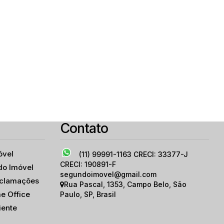
Contato
óvel
(11) 99991-1163
CRECI: 33377-J
CRECI: 190891-F
do Imóvel
segundoimovel@gmail.com
eclamações
Rua Pascal
,
1353
,
Campo Belo
,
São
e Office
Paulo
,
SP
,
Brasil
iente