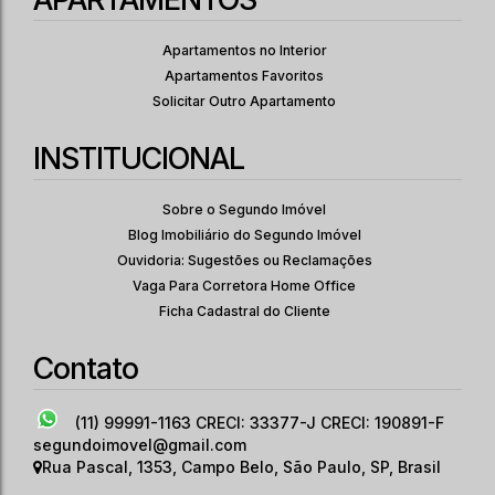
2
1
36
.00
m²
Apartamentos no Interior
Dormitório(s)
Banheiro(s)
Privativo:
1
1
36
.00
m²
Apartamentos Favoritos
Sala(s)
Vaga(s)
Útil:
Solicitar Outro Apartamento
4454
.00
m²
Terreno:
INSTITUCIONAL
Sobre o Segundo Imóvel
Blog Imobiliário do Segundo Imóvel
Ouvidoria: Sugestões ou Reclamações
Vaga Para Corretora Home Office
Ficha Cadastral do Cliente
Contato
(11) 99991-1163
CRECI: 33377-J CRECI: 190891-F
segundoimovel@gmail.com
Rua Pascal
,
1353
,
Campo Belo
,
São Paulo
,
SP
,
Brasil