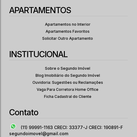
CONSTRUTORA SMART | PRONTO | 44
CEP: 07251-000
,
Estrada Água Chata
,
N°:
3193
,
Grande 
METROS | 02 DORMITÓRIOS | VARANDA |
APARTAMENTOS
01 VAGA
2
1
44
.00
m²
Apartamentos no Interior
Dormitório(s)
Banheiro(s)
Privativo:
1
1
44
.00
m²
Apartamentos Favoritos
Sala(s)
Vaga(s)
Útil:
Solicitar Outro Apartamento
14910
.00
m²
Terreno:
INSTITUCIONAL
Sobre o Segundo Imóvel
Blog Imobiliário do Segundo Imóvel
Ouvidoria: Sugestões ou Reclamações
Vaga Para Corretora Home Office
Ficha Cadastral do Cliente
Contato
(11) 99991-1163
CRECI: 33377-J CRECI: 190891-F
segundoimovel@gmail.com