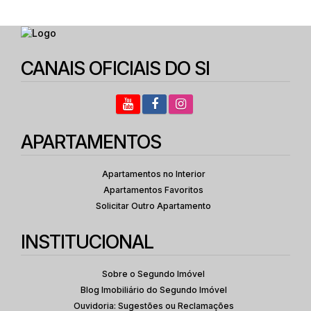
CEP: 04724-003
,
Avenida João Dias
,
N°:
3296
,
Zona Sul
,
| 02 DORMITÓRIOS | SEM VARANDA E VAGA
2
1
33
.00
m²
Dormitório(s)
Banheiro(s)
Privativo:
CANAIS OFICIAIS DO SI
1
33
.00
m²
2499
.00
m²
Sala(s)
Útil:
Terreno:
APARTAMENTOS
Apartamentos no Interior
Apartamentos Favoritos
Solicitar Outro Apartamento
INSTITUCIONAL
Sobre o Segundo Imóvel
Blog Imobiliário do Segundo Imóvel
Ouvidoria: Sugestões ou Reclamações