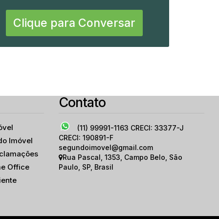
Clique para Conversar
Nova Conceição
asil
,
São Paulo
,
São Paulo
,
Brasil
Contato
óvel
(11) 99991-1163
CRECI: 33377-J
CRECI: 190891-F
do Imóvel
segundoimovel@gmail.com
eclamações
Rua Pascal
,
1353
,
Campo Belo
,
São
e Office
Paulo
,
SP
,
Brasil
iente