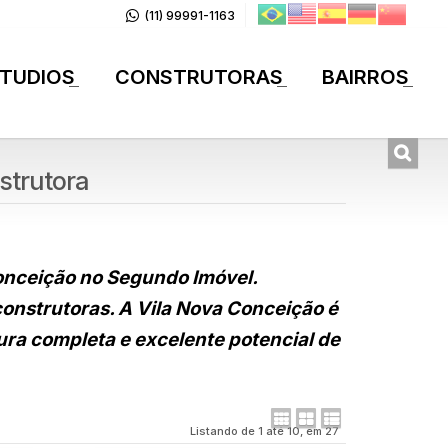
(11) 99991-1163
TUDIOS
CONSTRUTORAS
BAIRROS
+
+
+
strutora
onceição no Segundo Imóvel.
construtoras. A Vila Nova Conceição é
ura completa e excelente potencial de
Listando de 1 até 10, em 27