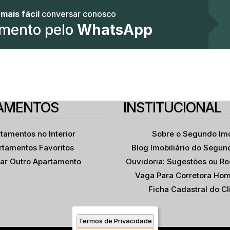
u
mais fácil
conversar conosco
mento pelo
WhatsApp
ÇA LINDENBERG
DOMIRO |
 04537-011
:
529
,
Zona Sul
,
Rua Clodomiro Amazonas
,
Vila Nova Conceição
,
,
N°:
São Paulo
529
,
Zona Sul
,
São Paulo
,
Vila 
,
Br
NSTRUTORA
DENBERG | PRONTO
3
5
191
.00
m²
A MORAR | 191 METROS
rio(s)
Banheiro(s)
Privativo:
3 SUÍTES | VARANDA
2
3
2
AMENTOS
INSTITUCIONAL
(s)
Suíte(s)
Vaga(s)
RMET | 02 VAGAS
.00
m²
l:
1907000
.00
m²
tamentos no Interior
Sobre o Segundo Im
Terreno:
rtamentos Favoritos
Blog Imobiliário do Segun
itar Outro Apartamento
Ouvidoria: Sugestões ou R
Vaga Para Corretora Hom
Ficha Cadastral do Cl
Termos de Privacidade