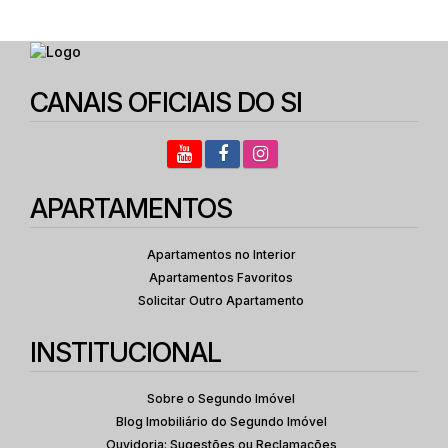
CEP: 03166-001
,
Rua Taquari
,
N°:
1175
,
Zona Leste
,
Mooc
DORMITÓRIOS | COM VARANDA | 01 VAGA
2
1
44
.00
m²
Dormitório(s)
Banheiro(s)
Privativo:
CANAIS OFICIAIS DO SI
1
1
44
.00
m²
Sala(s)
Vaga(s)
Útil:
4230
.00
m²
Terreno:
APARTAMENTOS
Apartamentos no Interior
Apartamentos Favoritos
Solicitar Outro Apartamento
INSTITUCIONAL
Sobre o Segundo Imóvel
Blog Imobiliário do Segundo Imóvel
Ouvidoria: Sugestões ou Reclamações