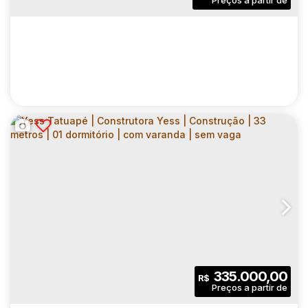
YESS TATUAPÉ | CONSTRUTORA YESS |
CONSTRUÇÃO | 30 METROS | 01
CEP: 03308-020
,
Rua Coronel Luís Americano
,
N°:
310
,
Zo
DORMITÓRIO | COM VARANDA | SEM VAGA
1
1
30
.00
m²
335.000,00
R$
Dormitório(s)
Banheiro(s)
Privativo:
1
30
.00
m²
1195
.00
m²