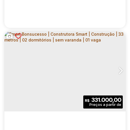
Terreno:
SMART BONSUCESSO | CONSTRUTORA
SMART | CONSTRUÇÃO | 33 METROS | 02
CEP: 07263-000
,
Estrada do Sacramento
,
N°:
399
,
Grand
DORMITÓRIOS | SEM VARANDA | 01 VAGA
MOTO
2
1
33
.00
m²
331.000,00
R$
Dormitório(s)
Banheiro(s)
Privativo:
1
1
33
.00
m²
Sala(s)
Vaga(s)
Útil:
4454
.00
m²
Terreno: