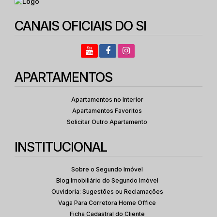
1
1
25
.00
m²
Dormitório(s)
Banheiro(s)
Privativo:
CANAIS OFICIAIS DO SI
1
25
.00
m²
3453
.00
m²
Sala(s)
Útil:
Terreno:
APARTAMENTOS
Apartamentos no Interior
Apartamentos Favoritos
Solicitar Outro Apartamento
INSTITUCIONAL
Sobre o Segundo Imóvel
Blog Imobiliário do Segundo Imóvel
Ouvidoria: Sugestões ou Reclamações
Vaga Para Corretora Home Office
Ficha Cadastral do Cliente