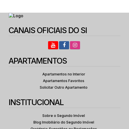
MBIGUCCI | PRONTO | 68 METROS | 02
CEP: 04216-060
,
Rua Clemente Pereira
,
N°:
64
,
Zona Sul
DORMITÓRIOS | SUÍTE | VARANDA | 01 VAGA
2
2
68
.00
m²
Dormitório(s)
Banheiro(s)
Privativo:
CANAIS OFICIAIS DO SI
1
1
1
Sala(s)
Suíte(s)
Vaga(s)
68
.00
m²
2476
.00
m²
Útil:
Terreno:
APARTAMENTOS
Apartamentos no Interior
Apartamentos Favoritos
Solicitar Outro Apartamento
INSTITUCIONAL
Sobre o Segundo Imóvel
Blog Imobiliário do Segundo Imóvel
Ouvidoria: Sugestões ou Reclamações