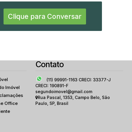
Clique para Conversar
Buarque
,
São Paulo
,
São Paulo
,
Brasil
Contato
óvel
(11) 99991-1163
CRECI: 33377-J
CRECI: 190891-F
do Imóvel
segundoimovel@gmail.com
eclamações
Rua Pascal
,
1353
,
Campo Belo
,
São
e Office
Paulo
,
SP
,
Brasil
iente