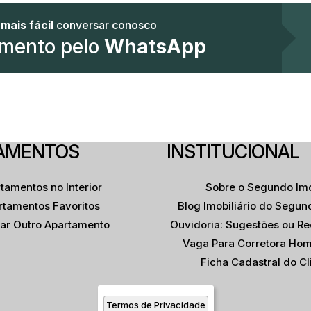
u
mais fácil
conversar conosco
mento pelo
WhatsApp
VIVER PRAÇA
TUNATO |
 01224-030
ro de São Paulo
,
Rua Fortunato
,
Vila Buarque
,
N°:
,
104
São Paulo
,
Centro de São Paulo
,
São Paulo
,
Brasil
,
Vila 
STRUTORA MAGIK |
ÇAMENTO | 34 METROS
2
1
34
.00
m²
2 DORMITÓRIOS COM
rio(s)
Banheiro(s)
Privativo:
ANDA | SEM VAGA
1
34
.00
m²
1060
.00
m²
AMENTOS
INSTITUCIONAL
(s)
Útil:
Terreno:
tamentos no Interior
Sobre o Segundo Im
rtamentos Favoritos
Blog Imobiliário do Segun
itar Outro Apartamento
Ouvidoria: Sugestões ou R
Vaga Para Corretora Hom
Ficha Cadastral do Cl
Termos de Privacidade