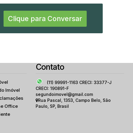
Clique para Conversar
Contato
óvel
(11) 99991-1163
CRECI: 33377-J
CRECI: 190891-F
do Imóvel
segundoimovel@gmail.com
eclamações
Rua Pascal
,
1353
,
Campo Belo
,
São
e Office
Paulo
,
SP
,
Brasil
iente